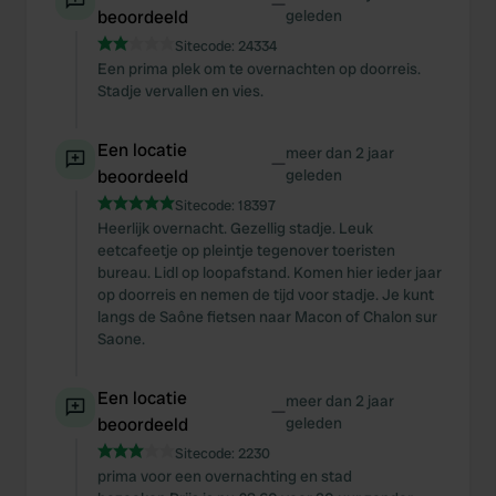
—
beoordeeld
geleden
Sitecode:
24334
Een prima plek om te overnachten op doorreis.
Stadje vervallen en vies.
Een locatie
meer dan 2 jaar
—
beoordeeld
geleden
Sitecode:
18397
Heerlijk overnacht. Gezellig stadje. Leuk
eetcafeetje op pleintje tegenover toeristen
bureau. Lidl op loopafstand. Komen hier ieder jaar
op doorreis en nemen de tijd voor stadje. Je kunt
langs de Saône fietsen naar Macon of Chalon sur
Saone.
Een locatie
meer dan 2 jaar
—
beoordeeld
geleden
Sitecode:
2230
prima voor een overnachting en stad