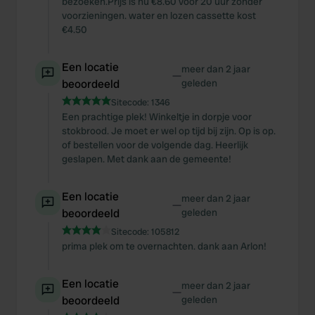
bezoeken.Prijs is nu €8.60 voor 20 uur zonder
voorzieningen. water en lozen cassette kost
€4.50
Een locatie
meer dan 2 jaar
—
beoordeeld
geleden
Sitecode:
1346
Een prachtige plek! Winkeltje in dorpje voor
stokbrood. Je moet er wel op tijd bij zijn. Op is op.
of bestellen voor de volgende dag. Heerlijk
geslapen. Met dank aan de gemeente!
Een locatie
meer dan 2 jaar
—
beoordeeld
geleden
Sitecode:
105812
prima plek om te overnachten. dank aan Arlon!
Een locatie
meer dan 2 jaar
—
beoordeeld
geleden