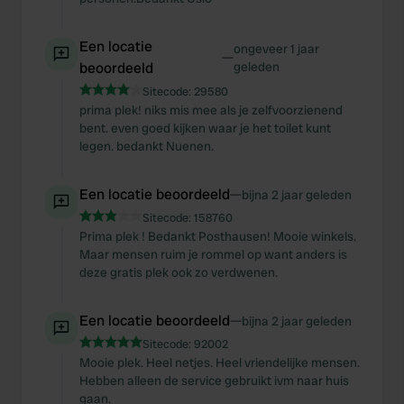
We also share information about your use of our site with
our social media, advertising and analytics partners who
Een locatie
may combine it with other information that you’ve
ongeveer 1 jaar
—
beoordeeld
geleden
provided to them or that they’ve collected from your use
of their services.
Sitecode:
29580
prima plek! niks mis mee als je zelfvoorzienend
bent. even goed kijken waar je het toilet kunt
legen. bedankt Nuenen.
Een locatie beoordeeld
—
bijna 2 jaar geleden
Sitecode:
158760
Prima plek ! Bedankt Posthausen! Mooie winkels.
Maar mensen ruim je rommel op want anders is
deze gratis plek ook zo verdwenen.
Een locatie beoordeeld
—
bijna 2 jaar geleden
Sitecode:
92002
Mooie plek. Heel netjes. Heel vriendelijke mensen.
Hebben alleen de service gebruikt ivm naar huis
gaan.