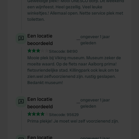
Geweldige plek!! Mooi UNESCO dorp. Dit weekend
een wijnfeest. Heel gezellig. Veel leuke
winkeltjes.! Allemaal open. Nette service plek met
toiletten.
Een locatie
ongeveer 1 jaar
—
beoordeeld
geleden
Sitecode:
84190
Mooie plek bij Viking museum. Museum zeker de
moeite waard. Op de fiets naar Aalborg prima!
fietsvriendelijke stad. Killingpark ook leuk om te
zien.wel zelfvoorzienend zijn. rustig geslapen.
Bedankt museum!
Een locatie
ongeveer 1 jaar
—
beoordeeld
geleden
Sitecode:
95629
Prima plekje! Je moet wel zelf voorzienend zijn.
Een locatie
ongeveer 1 jaar