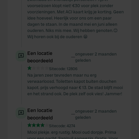
voorseizoen klopt niet! €30 voor plek zonder
voorzieningen. Met ACI kaart krijg je korting. Geen
idee hoeveel. Heerlijk voor ons om een paar
dagen te staan. In de maand mei en juni alleen
ouderen. Niks mis mee. Wij hebben genoten.😊
Wij horen ook bij de ouderen 😁
Een locatie
ongeveer 2 maanden
—
beoordeeld
geleden
Sitecode:
12806
Na jaren zeer tevreden maar nu erg
verwaarloosd. Toiletten kapot buiten douchen
kapot. prijs verhoogd naar € 13. De stad blijft mooi
en het strand ook. De plek zelf ook vies! Jammer!
Een locatie
ongeveer 2 maanden
—
beoordeeld
geleden
Sitecode:
4274
Mooi plekje. erg rustig. Mooi oud dorpje. Prima
voor een nacht. Sanizuil aanwezig. Gratis. Voor