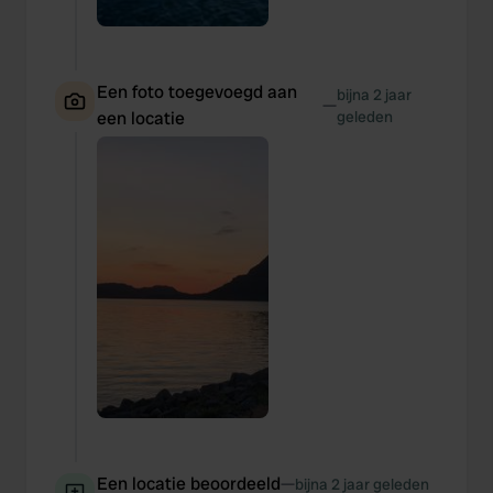
Een foto toegevoegd aan
bijna 2 jaar
—
een locatie
geleden
Een locatie beoordeeld
—
bijna 2 jaar geleden