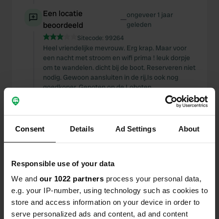
Een locatie
ongeveer 1 jaar
—
beoordeeld
geleden
Sitecode:
99264
Heel vriendelijke mevrouw. Erg krap. Maar voor
een nacht met stroom en wifi prima ! leuk dorpje
om te wandelen. dicht bij de boot. Reserveren niet
nodig. Gewoon aansluiten in de rij.Is ook nog
goedkoper. Genoten op de Loboten.
Een locatie
ongeveer 1 jaar
—
beoordeeld
geleden
Consent
Details
Ad Settings
About
Sitecode:
66190
Mooie plek. Ook voor te vissen. Helemaal eens
met het vorige revieuw.
Responsible use of your data
We and
our 1022 partners
process your personal data,
Een locatie
ongeveer 1 jaar
—
e.g. your IP-number, using technology such as cookies to
beoordeeld
geleden
store and access information on your device in order to
Sitecode:
161497
serve personalized ads and content, ad and content
Mooi uitzicht! Wat we konden zien. We hadden de