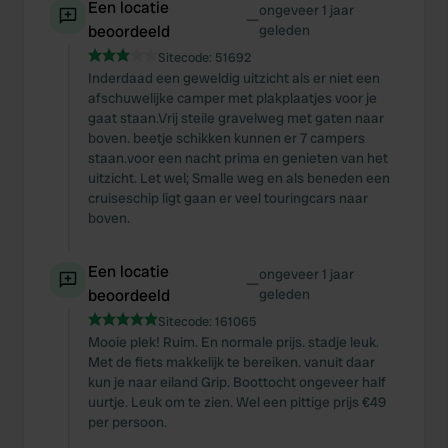
Een locatie
ongeveer 1 jaar
—
beoordeeld
geleden
Sitecode:
51692
Inderdaad een geweldig uitzicht als er niet een
afschuwelijke camper met plakplaatjes voor je
gaat staan.Vrij steile gravelweg met gaten naar
boven. beetje schikken kunnen er 7 campers
staan.voor een nacht prima en genieten van het
uitzicht. Let wel; Smalle weg en als beneden een
cruiseschip ligt gaan er veel touringcars naar
boven.
Een locatie
ongeveer 1 jaar
—
beoordeeld
geleden
Sitecode:
161065
Mooie plek! Ruim. En normale prijs. stadje leuk.
Met de fiets makkelijk te bereiken. vanuit daar
kun je naar eiland Grip. Boottocht ongeveer half
uurtje. Leuk om te zien. Wel een pittige prijs €49
per persoon.