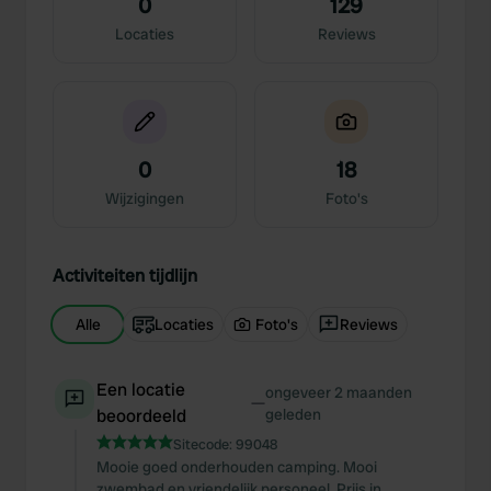
0
129
Locaties
Reviews
0
18
Wijzigingen
Foto's
Activiteiten tijdlijn
Alle
Locaties
Foto's
Reviews
Een locatie
ongeveer 2 maanden
—
beoordeeld
geleden
Sitecode:
99048
Mooie goed onderhouden camping. Mooi
zwembad en vriendelijk personeel. Prijs in