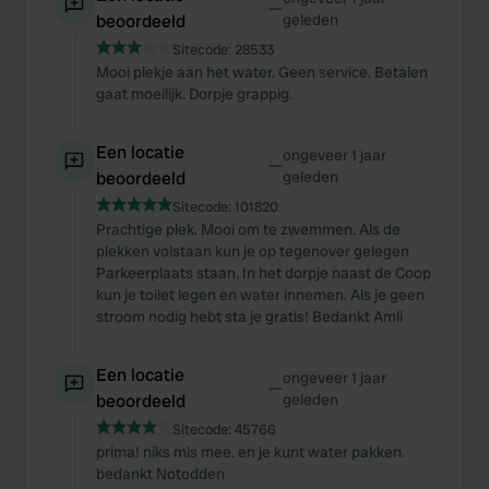
—
beoordeeld
geleden
Sitecode:
28533
Mooi plekje aan het water. Geen service. Betalen
gaat moeilijk. Dorpje grappig.
Een locatie
ongeveer 1 jaar
—
beoordeeld
geleden
Sitecode:
101820
Prachtige plek. Mooi om te zwemmen. Als de
plekken volstaan kun je op tegenover gelegen
Parkeerplaats staan. In het dorpje naast de Coop
kun je toilet legen en water innemen. Als je geen
stroom nodig hebt sta je gratis! Bedankt Amli
Een locatie
ongeveer 1 jaar
—
beoordeeld
geleden
Sitecode:
45766
prima! niks mis mee. en je kunt water pakken.
bedankt Notodden