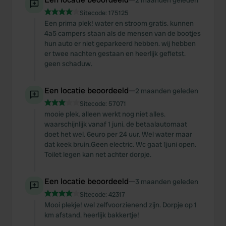
2 maanden geleden
Sitecode:
175125
Een prima plek! water en stroom gratis. kunnen
4a5 campers staan als de mensen van de bootjes
hun auto er niet geparkeerd hebben. wij hebben
er twee nachten gestaan en heerlijk gefietst.
geen schaduw.
Een locatie beoordeeld
—
2 maanden geleden
Sitecode:
57071
mooie plek. alleen werkt nog niet alles.
waarschijnlijk vanaf 1 juni. de betaalautomaat
doet het wel. 6euro per 24 uur. Wel water maar
dat keek bruin.Geen electric. Wc gaat 1juni open.
Toilet legen kan net achter dorpje.
Een locatie beoordeeld
—
3 maanden geleden
Sitecode:
42317
Mooi plekje! wel zelfvoorzienend zijn. Dorpje op 1
km afstand. heerlijk bakkertje!