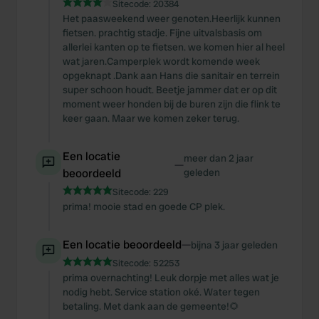
Sitecode:
20384
Het paasweekend weer genoten.Heerlijk kunnen
fietsen. prachtig stadje. Fijne uitvalsbasis om
allerlei kanten op te fietsen. we komen hier al heel
wat jaren.Camperplek wordt komende week
opgeknapt .Dank aan Hans die sanitair en terrein
super schoon houdt. Beetje jammer dat er op dit
moment weer honden bij de buren zijn die flink te
keer gaan. Maar we komen zeker terug.
Een locatie
meer dan 2 jaar
—
beoordeeld
geleden
Sitecode:
229
prima! mooie stad en goede CP plek.
Een locatie beoordeeld
—
bijna 3 jaar geleden
Sitecode:
52253
prima overnachting! Leuk dorpje met alles wat je
nodig hebt. Service station oké. Water tegen
betaling. Met dank aan de gemeente!🌻