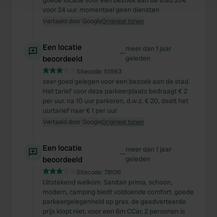
goede locatie voor een bezoek aan de stad 20€
and set your preferences in the
details section
.
voor 24 uur. momenteel geen diensten
Vertaald door Google
Origineel tonen
We use cookies to personalise content and ads, to
provide social media features and to analyse our traffic.
Een locatie
meer dan 1 jaar
We also share information about your use of our site with
—
beoordeeld
geleden
our social media, advertising and analytics partners who
Sitecode:
51963
may combine it with other information that you’ve
zeer goed gelegen voor een bezoek aan de stad.
provided to them or that they’ve collected from your use
Het tarief voor deze parkeerplaats bedraagt € 2
of their services.
per uur. na 10 uur parkeren, d.w.z. € 20, daalt het
uurtarief naar € 1 per uur
Vertaald door Google
Origineel tonen
Een locatie
meer dan 1 jaar
—
beoordeeld
geleden
Sitecode:
78106
Uitstekend welkom. Sanitair prima, schoon,
modern, camping biedt voldoende comfort. goede
parkeergelegenheid op gras. de geadverteerde
prijs klopt niet. voor een 6m CCar, 2 personen is