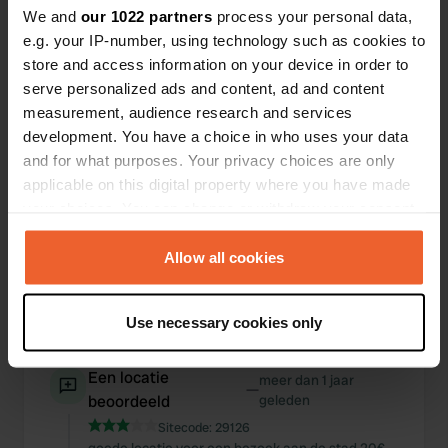
beoordeeld
geleden
We and
our 1022 partners
process your personal data,
Sitecode:
24843
e.g. your IP-number, using technology such as cookies to
uitstekende, nieuwe camping, 4-sterren sanitair.
store and access information on your device in order to
goede locatie voor een bezoek aan Wenen,
serve personalized ads and content, ad and content
maar……..41€ inclusief elektriciteit.
measurement, audience research and services
Vertaald door Google
Origineel tonen
development. You have a choice in who uses your data
and for what purposes. Your privacy choices are only
Een locatie
meer dan 1 jaar
—
applicable on this digital property where you have made
beoordeeld
geleden
your choices. You can change or withdraw your consent
Sitecode:
65248
any time from the Cookie Declaration or by clicking on
Geweldige camping, groene omgeving. goede
the Privacy trigger icon.
Allow all cookies
gezondheid. Bus naar Salzburg vlakbij, 15 min.
lopen. prijs voor 2 personen, 6m busje zonder
elektriciteit €35 (€6 elektriciteit) Ik raad aan
If you allow, we would also like to:
Use necessary cookies only
Vertaald door Google
Origineel tonen
Collect information about your geographical location
which can be accurate to within several meters
Een locatie
meer dan 1 jaar
Identify your device by actively scanning it for
—
beoordeeld
geleden
specific characteristics (fingerprinting)
Sitecode:
29126
Find out more about how your personal data is processed