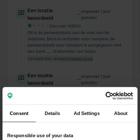
Een locatie
ongeveer 1 jaar
—
beoordeeld
geleden
Sitecode:
108053
Dit is de parkeerplaats aan de voet van de
skipistes. Deze is verboden voor campers. de
parkeerplaats voor campers is aangegeven met
een bord…….. 6 kilometer van Sesto
Vertaald door Google
Origineel tonen
Een locatie
ongeveer 1 jaar
—
beoordeeld
geleden
Sitecode:
53389
zoals op alle camper- en kampeerterreinen klopt
de prijs niet. aankomst 17. vertrek 10.00 uur
betaalde prijs 9€ (en niet 6€ zoals aangegeven)
Consent
Details
Ad Settings
About
Vertaald door Google
Origineel tonen
Een locatie
ongeveer 1 jaar
Responsible use of your data
—