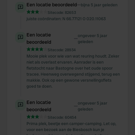
Een locatie beoordeeld
—
bijna 5 jaar geleden
Sitecode:
82653
juiste coördinaten: N 66.77121 O 020.11063
Een locatie
ongeveer 5 jaar
—
beoordeeld
geleden
Sitecode:
28934
Mooie plek voor wie van wat reuring houdt. Zeker
niet als overlast ervaren. Aanrader is een
fietstocht naar Bastogne over het oude spoor
tracee. Heenweg overwegend stijgend, terug een
makkie. Ook op een gewone versnellingsfiets
goed te doen.
Een locatie
ongeveer 5 jaar
—
beoordeeld
geleden
Sitecode:
60454
Prima plek, beetje een camper-camping. Let op,
voor een bezoek aan de Biesbosch kun je