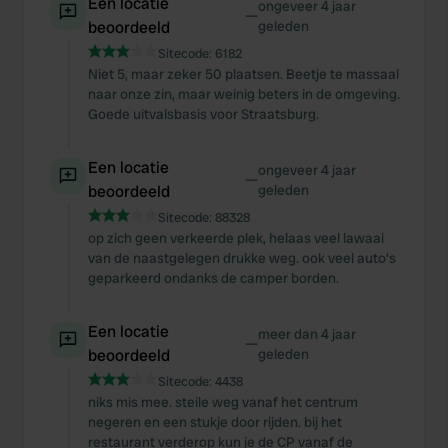
Een locatie
ongeveer 4 jaar
—
beoordeeld
geleden
Sitecode:
6182
Niet 5, maar zeker 50 plaatsen. Beetje te massaal
naar onze zin, maar weinig beters in de omgeving.
Goede uitvalsbasis voor Straatsburg.
Een locatie
ongeveer 4 jaar
—
beoordeeld
geleden
Sitecode:
88328
op zich geen verkeerde plek, helaas veel lawaai
van de naastgelegen drukke weg. ook veel auto's
geparkeerd ondanks de camper borden.
Een locatie
meer dan 4 jaar
—
beoordeeld
geleden
Sitecode:
4438
niks mis mee. steile weg vanaf het centrum
negeren en een stukje door rijden. bij het
restaurant verderop kun je de CP vanaf de