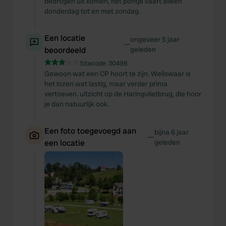
bedrogen uit komen, het pontje vaart alleen
donderdag tot en met zondag.
Een locatie
ongeveer 5 jaar
—
beoordeeld
geleden
Sitecode:
30498
Gewoon wat een CP hoort te zijn. Weliswaar is
het lozen wat lastig, maar verder prima
vertoeven. uitzicht op de Haringvlietbrug, die hoor
je dan natuurlijk ook.
Een foto toegevoegd aan
bijna 6 jaar
—
een locatie
geleden