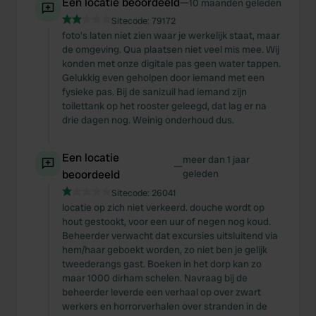
Een locatie beoordeeld
—
10 maanden geleden
Sitecode:
79172
foto's laten niet zien waar je werkelijk staat, maar
de omgeving. Qua plaatsen niet veel mis mee. Wij
konden met onze digitale pas geen water tappen.
Gelukkig even geholpen door iemand met een
fysieke pas. Bij de sanizuil had iemand zijn
toilettank op het rooster geleegd, dat lag er na
drie dagen nog. Weinig onderhoud dus.
Een locatie
meer dan 1 jaar
—
beoordeeld
geleden
Sitecode:
26041
locatie op zich niet verkeerd. douche wordt op
hout gestookt, voor een uur of negen nog koud.
Beheerder verwacht dat excursies uitsluitend via
hem/haar geboekt worden, zo niet ben je gelijk
tweederangs gast. Boeken in het dorp kan zo
maar 1000 dirham schelen. Navraag bij de
beheerder leverde een verhaal op over zwart
werkers en horrorverhalen over stranden in de