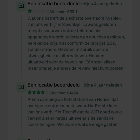
We also share information about your use of our site with
Een locatie beoordeeld
—
bijna 4 jaar geleden
our social media, advertising and analytics partners who
Sitecode:
63311
may combine it with other information that you’ve
Wat ons betreft de slechtste overnachtingsplek
provided to them or that they’ve collected from your use
van ons verblijf in Slowakije. Lawaai, gesloten
receptie waarvan ook de telefoon niet
of their services.
opgenomen wordt, toiletten en douches gesloten,
berekende prijs niet conform de prijslijst. 20€,
zonder stroom. Gewoon misbruik door de
afwezigheid van alternatieven. Honden
uitlaatveld voor de bevolking. Eén ster, alleen
maar omdat je anders de review niet kunt posten.
Een locatie beoordeeld
—
bijna 4 jaar geleden
Sitecode:
61424
Prima camping op fietsafstand van Horice, dat
overigens ook de moeite waard is. Eerste keer
van ons verblijf in Tjechië dat de WiFi goed werkt.
Terrein ziet er netjes uit evenals de sanitaire
voorzieningen. We waren wel de enige gasten...