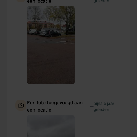
een locatie
geleden
Een foto toegevoegd aan
bijna 5 jaar
—
een locatie
geleden