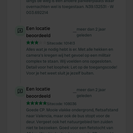
langs de weg is een andere parkeerplaats waar
overnachten wel is toegestaan. N39.132531 - W
003.692214
Een locatie
meer dan 2 jaar
—
beoordeeld
geleden
Sitecode:
101413
Alles wat je nodig hebt is er. Met alle hekken en
camera's kregen wij het gevoel op een militair
complex te staan. Wij voelden ons opgesloten.
Detail voor het loophek: Let op de toegangscode!
Voor je het weet sluit je jezelf buiten.
Een locatie
meer dan 2 jaar
—
beoordeeld
geleden
Sitecode:
108036
Goede CP. Mooie vlakke ondergrond, fietsafstand
naar Valencia, maar ook de bus stopt voor de
deur. Vergeet ook het natuurgebied ten zuiden
niet te bezoeken. Goed voor een fietstocht van