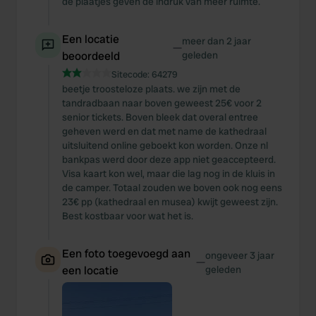
de plaatjes geven de indruk van meer ruimte.
Een locatie
meer dan 2 jaar
—
beoordeeld
geleden
Sitecode:
64279
beetje troosteloze plaats. we zijn met de
tandradbaan naar boven geweest 25€ voor 2
senior tickets. Boven bleek dat overal entree
geheven werd en dat met name de kathedraal
uitsluitend online geboekt kon worden. Onze nl
bankpas werd door deze app niet geaccepteerd.
Visa kaart kon wel, maar die lag nog in de kluis in
de camper. Totaal zouden we boven ook nog eens
23€ pp (kathedraal en musea) kwijt geweest zijn.
Best kostbaar voor wat het is.
Een foto toegevoegd aan
ongeveer 3 jaar
—
een locatie
geleden