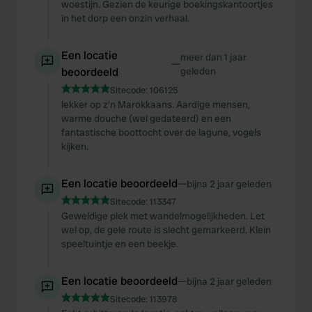
woestijn. Gezien de keurige boekingskantoortjes
in het dorp een onzin verhaal.
Een locatie
meer dan 1 jaar
—
beoordeeld
geleden
Sitecode:
106125
lekker op z'n Marokkaans. Aardige mensen,
warme douche (wel gedateerd) en een
fantastische boottocht over de lagune, vogels
kijken.
Een locatie beoordeeld
—
bijna 2 jaar geleden
Sitecode:
113347
Geweldige plek met wandelmogelijkheden. Let
wel op, de gele route is slecht gemarkeerd. Klein
speeltuintje en een beekje.
Een locatie beoordeeld
—
bijna 2 jaar geleden
Sitecode:
113978