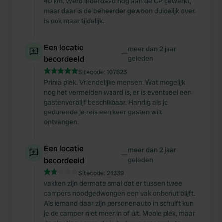
40 km. Werd inderdaad nog aan de CP gewerkt,
maar daar is de beheerder gewoon duidelijk over.
Is ook maar tijdelijk.
Een locatie
meer dan 2 jaar
—
beoordeeld
geleden
Sitecode:
107823
Prima plek. Vriendelijke mensen. Wat mogelijk
nog het vermelden waard is, er is eventueel een
gastenverblijf beschikbaar. Handig als je
gedurende je reis een keer gasten wilt
ontvangen.
Een locatie
meer dan 2 jaar
—
beoordeeld
geleden
Sitecode:
24339
vakken zijn dermate smal dat er tussen twee
campers noodgedwongen een vak onbenut blijft.
Als iemand daar zijn personenauto in schuift kun
je de camper niet meer in of uit. Mooie plek, maar