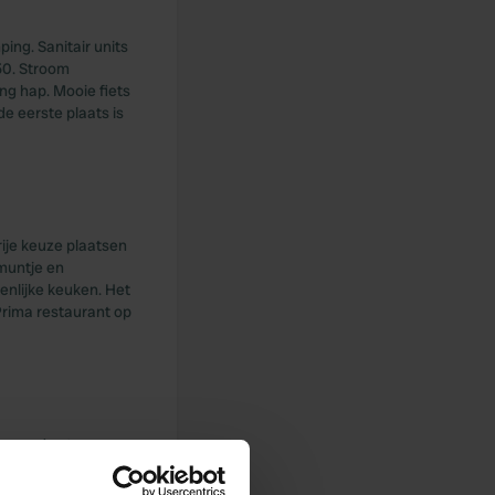
ping. Sanitair units
50. Stroom
ng hap. Mooie fiets
e eerste plaats is
rije keuze plaatsen
muntje en
nlijke keuken. Het
Prima restaurant op
grepen de stroom,
hemisch toilet
et veld. Uitzicht