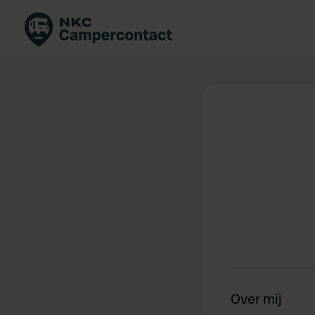
Boek direct
Be
Nederland
Ne
Duitsland
Du
Frankrijk
Fr
Italië
Ita
Veilig boeken
Sp
Bekijk alle...
Over mij