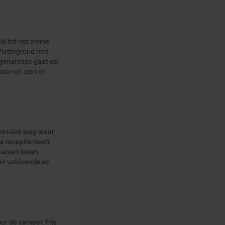
d tot het online
 Plattegrond met
igenaresse gaat op
hoon en zien er
n drukke weg waar
e receptie heeft
aatsen lopen
tair voldoende en
or de camper. Fris