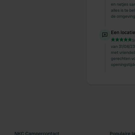
en netjes sa
alles is te 
de omgeving 
Een locati
S
van 31/08/23
met vriendeli
gerechten vo
openingstijd
NKC Campercontact
Populaire 