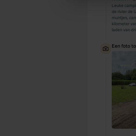
information about your use of
Leuke campin
other information that you’ve
de rivier de
muntjes, camp
kilometer va
laden van dr
Een foto t