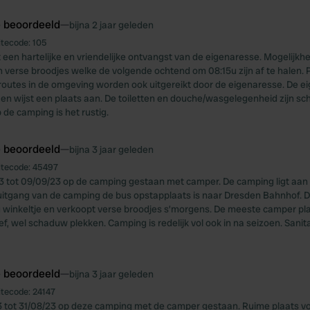
e beoordeeld
—
bijna 2 jaar geleden
itecode:
105
 een hartelijke en vriendelijke ontvangst van de eigenaresse. Mogelijkhei
n verse broodjes welke de volgende ochtend om 08:15u zijn af te halen.
sroutes in de omgeving worden ook uitgereikt door de eigenaresse. De e
 en wijst een plaats aan. De toiletten en douche/wasgelegenheid zijn sc
p de camping is het rustig.
e beoordeeld
—
bijna 3 jaar geleden
itecode:
45497
3 tot 09/09/23 op de camping gestaan met camper. De camping ligt aa
e uitgang van de camping de bus opstapplaats is naar Dresden Bahnhof. D
winkeltje en verkoopt verse broodjes s’morgens. De meeste camper pl
ef, wel schaduw plekken. Camping is redelijk vol ook in na seizoen. Sani
e beoordeeld
—
bijna 3 jaar geleden
itecode:
24147
 tot 31/08/23 op deze camping met de camper gestaan. Ruime plaats vo