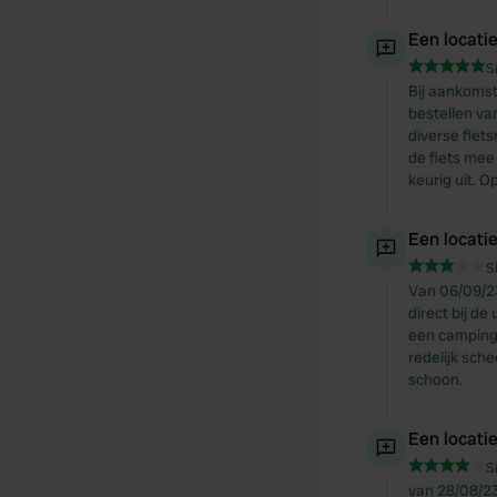
Een locati
S
Bij aankomst
bestellen va
diverse fiet
de fiets mee
keurig uit. O
Een locati
S
Van 06/09/2
direct bij d
een camping 
redelijk sche
schoon.
Een locati
S
van 28/08/23