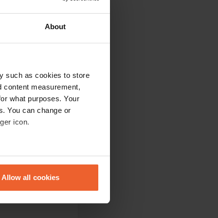
m fiets afstand
About
y such as cookies to store
nd content measurement,
for what purposes. Your
es. You can change or
ger icon.
eral meters
Allow all cookies
ails section
.
se our traffic. We also share