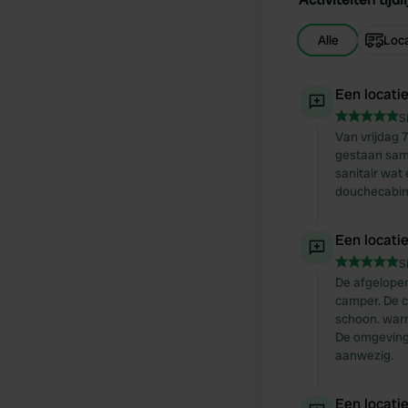
Alle
Loca
Een locati
S
Van vrijdag 
gestaan same
sanitair wat
douchecabine
Een locati
S
De afgelopen
camper. De c
schoon. warm
De omgeving 
aanwezig.
Een locati