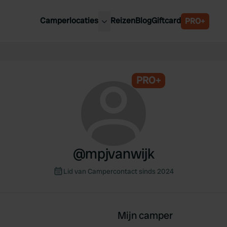
Camperlocaties
Reizen
Blog
Giftcard
PRO+
ste camperplaatsen
België
derland
Luxemburg
itsland
PRO+
Oostenrijk
ankrijk
Zweden
lië
Zwitserland
anje
@
mpjvanwijk
Lid van Campercontact sinds 2024
Mijn camper