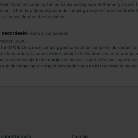
nitair. Vanaf de camping een prima wandeling naar Rothenburg Ob der 
beleven. In het dorp Detwang waar de camping aangrenst een tweetal leuk
zijn mooie fietstochten te maken.
e beoordeeld
—
bijna 3 jaar geleden
itecode:
55816
 tot 03/09/23 op deze camping gestaan met de camper in de kasteel tu
jke beheerders, schoon en fris sanitair. In het kasteel een restaurantje 
or een prima prijs. In het dorpje een bakker, slager en kleine supermark
en. In de omgeving zijn prachtige wandelingen en fietstochten te maken
landen/thema's
Zakelijk