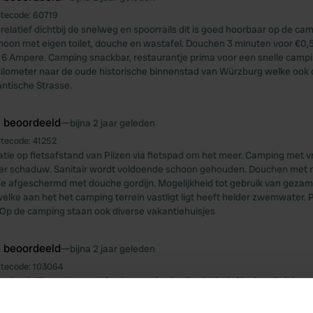
itecode:
60719
relatief dichtbij de snelweg en spoorrails dit is goed hoorbaar op de cam
choon met eigen toilet, douche en wastafel. Douchen 3 minuten voor €0,
6 Ampere. Camping snackbar, restaurantje prima voor een snelle campi
kilometer naar de oude historische binnenstad van Würzburg welke ook d
ntische Strasse.
e beoordeeld
—
bijna 2 jaar geleden
itecode:
41252
tie op fietsafstand van Pilzen via fietspad om het meer. Camping met v
er schaduw. Sanitair wordt voldoende schoon gehouden. Douchen met 
 afgeschermd met douche gordijn. Mogelijkheid tot gebruik van gezame
elke aan het het camping terrein vastligt ligt heeft helder zwemwater. 
Op de camping staan ook diverse vakantiehuisjes
e beoordeeld
—
bijna 2 jaar geleden
itecode:
103064
vriendelijke ontvangst. Op de camping is alles inclusief in de prijs inbe
warm water en de standplaats er is mogelijkheid tot afgifte vuilwater, c
inname van drinkwater. Mooi schoon sanitair. Vrije keuze om te staan op h