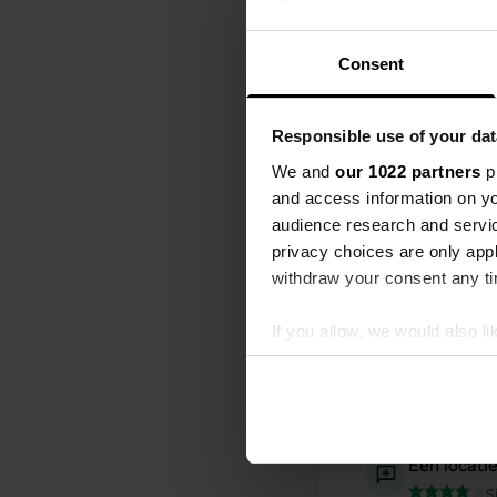
over de visv
diverse sup
Consent
Een foto t
Responsible use of your dat
We and
our 1022 partners
pr
and access information on yo
audience research and servi
privacy choices are only app
withdraw your consent any tim
If you allow, we would also lik
Collect information abou
Identify your device by ac
Find out more about how your
Een locati
We use cookies to personalis
S