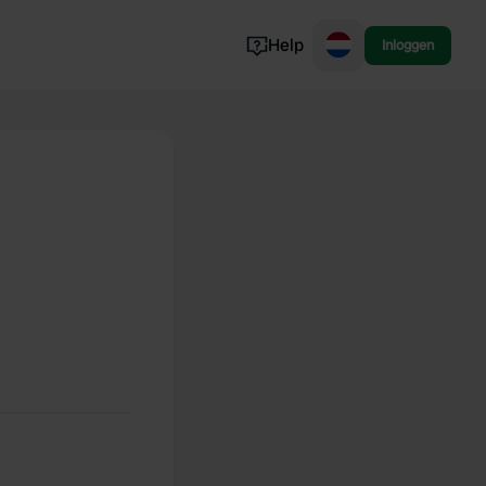
Help
Inloggen
Noorwegen
Portugal
Denemarken
Slovenië
Bekijk alle...