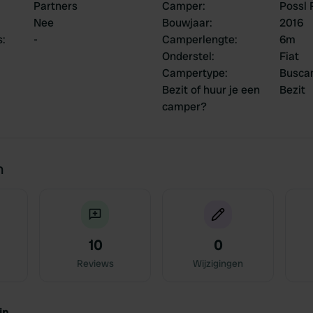
Partners
Camper
:
Possl 
Nee
Bouwjaar
:
2016
s
:
-
Camperlengte
:
6m
Onderstel
:
Fiat
Campertype
:
Busca
Bezit of huur je een
Bezit
camper?
n
10
0
Reviews
Wijzigingen
jn