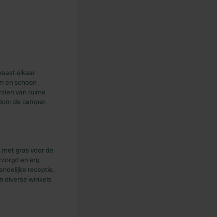
naast elkaar
im en schoon
rzien van ruime
ndom de camper.
n met gras voor de
erzorgd en erg
ndelijke receptie.
jn diverse winkels