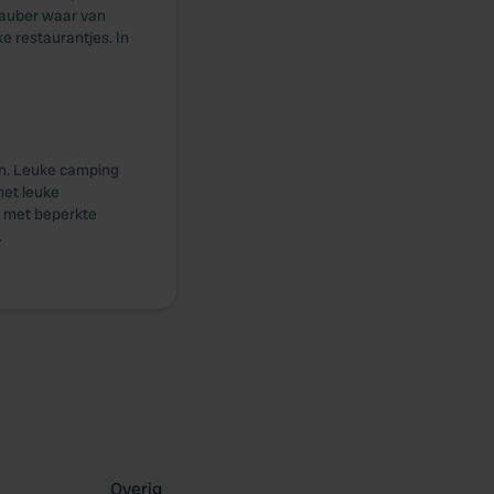
Tauber waar van
e restaurantjes. In
in. Leuke camping
met leuke
t met beperkte
.
Overig