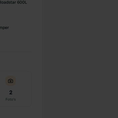
Roadstar 600L
mper
2
Foto's