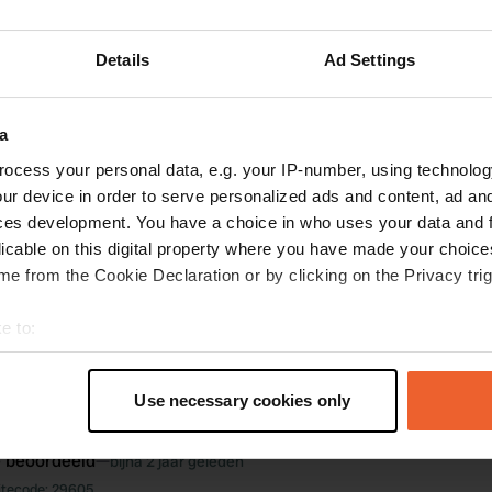
ijver. Mooie fietstochten te maken vanaf de camping. In het dorp op 3,5 k
ermarkten voor de boodschappen.
Details
Ad Settings
oegevoegd aan een locatie
—
bijna 2 jaar geleden
a
ocess your personal data, e.g. your IP-number, using technolog
ur device in order to serve personalized ads and content, ad a
ces development. You have a choice in who uses your data and 
licable on this digital property where you have made your choic
e from the Cookie Declaration or by clicking on the Privacy trig
e to:
t your geographical location which can be accurate to within sev
tively scanning it for specific characteristics (fingerprinting)
Use necessary cookies only
 personal data is processed and set your preferences in the
det
e beoordeeld
—
bijna 2 jaar geleden
e content and ads, to provide social media features and to analy
itecode:
29605