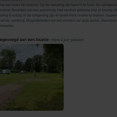
 our site with our social media, advertising and analytics partn
g aan rivier de Unstrut. Op de camping zijn kano’s te huur. De camperpla
 provided to them or that they’ve collected from your use of their
 Unstrut. Broodjes service aanwezig. Het sanitair gebouw ziet er keurig u
ing is rustig. In de omgeving zijn er leuke fiets routes te maken. Super
naf de camping. Mogelijkheden tot het storten van grijs water, chemisch 
inkwater.
oegevoegd aan een locatie
—
bijna 2 jaar geleden