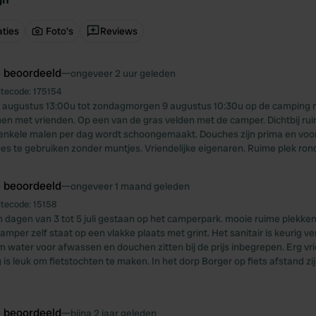
ties
Foto's
Reviews
e beoordeeld
—
ongeveer 2 uur geleden
itecode:
175154
7 augustus 13:00u tot zondagmorgen 9 augustus 10:30u op de camping 
n met vrienden. Op een van de gras velden met de camper. Dichtbij ru
 enkele malen per dag wordt schoongemaakt. Douches zijn prima en voo
s te gebruiken zonder muntjes. Vriendelijke eigenaren. Ruime plek ro
e beoordeeld
—
ongeveer 1 maand geleden
itecode:
15158
 dagen van 3 tot 5 juli gestaan op het camperpark. mooie ruime plekke
amper zelf staat op een vlakke plaats met grint. Het sanitair is keurig v
 water voor afwassen en douchen zitten bij de prijs inbegrepen. Erg vrie
is leuk om fietstochten te maken. In het dorp Borger op fiets afstand zi
e beoordeeld
—
bijna 2 jaar geleden