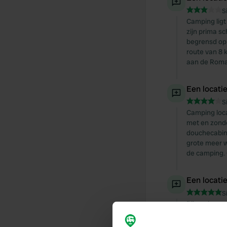
S
Camping ligt 
zijn prima s
begrensd op 
route van 8 
aan de Roma
Een locati
S
Camping loca
met en zond
douchecabine
grote meer w
de camping. 
Een locati
S
Bij aankomst 
douches met 
reinigen en 