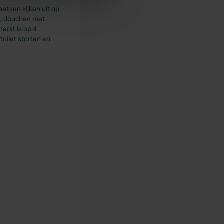
ers who may combine it with
atsen kijken uit op
 services.
it, douchen met
markt is op 4
toilet storten en