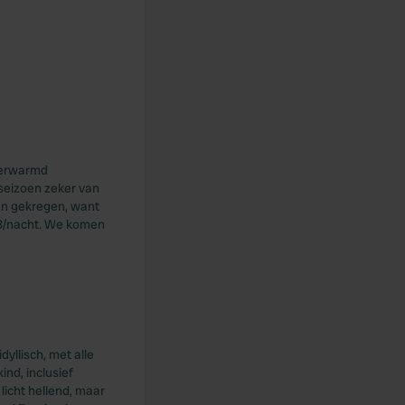
 verwarmd
gseizoen zeker van
ben gekregen, want
 68/nacht. We komen
yllisch, met alle
ind, inclusief
 licht hellend, maar