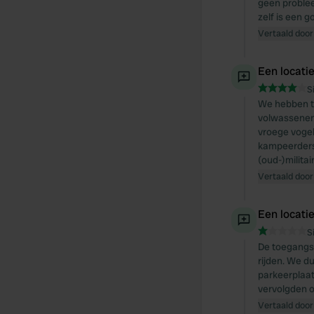
geen proble
zelf is een 
Vertaald door
Een locati
S
We hebben t
volwassenen/1
vroege vogels
kampeerders.
(oud-)militai
Vertaald door
Een locati
S
De toegangsw
rijden. We d
parkeerplaat
vervolgden 
Vertaald door