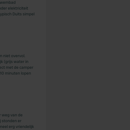
. Zwembad
er elektriciteit
typisch Duits simpel
 niet overvol.
k (grijs water in
irect met de camper
 10 minuten lopen
er weg van de
ij stonden er
neel erg vriendelijk