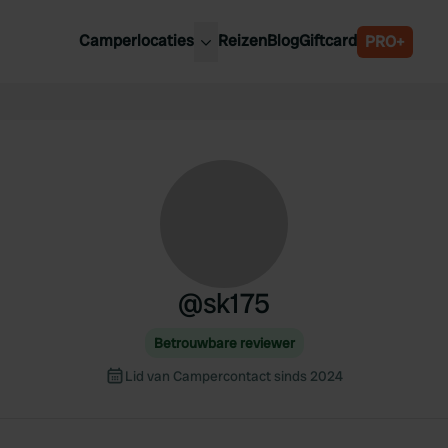
Camperlocaties
Reizen
Blog
Giftcard
PRO+
ste camperplaatsen
België
derland
Luxemburg
itsland
Oostenrijk
ankrijk
Zweden
lië
Zwitserland
anje
@
sk175
Betrouwbare reviewer
Lid van Campercontact sinds 2024