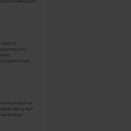
 Bad Frankenhausen
 nodig. 2
jesservice (voor
 vaste
e groepen en wat
erbood om door te
angaven dat er een
 het hotel en