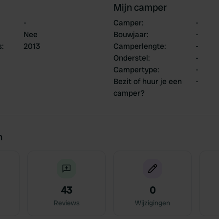
Mijn camper
-
Camper
:
-
Nee
Bouwjaar
:
-
s
:
2013
Camperlengte
:
-
Onderstel
:
-
Campertype
:
-
Bezit of huur je een
-
camper?
n
43
0
Reviews
Wijzigingen