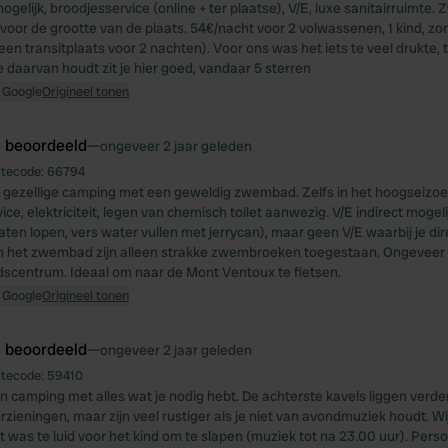
ogelijk, broodjesservice (online + ter plaatse), V/E, luxe sanitairruimte
oor de grootte van de plaats. 54€/nacht voor 2 volwassenen, 1 kind, zond
en transitplaats voor 2 nachten). Voor ons was het iets te veel drukte, 
je daarvan houdt zit je hier goed, vandaar 5 sterren
 Google
Origineel tonen
e beoordeeld
—
ongeveer 2 jaar geleden
itecode:
66794
, gezellige camping met een geweldig zwembad. Zelfs in het hoogseizoen
ce, elektriciteit, legen van chemisch toilet aanwezig. V/E indirect mogelij
ten lopen, vers water vullen met jerrycan), maar geen V/E waarbij je d
 In het zwembad zijn alleen strakke zwembroeken toegestaan. Ongeveer
dscentrum. Ideaal om naar de Mont Ventoux te fietsen.
 Google
Origineel tonen
e beoordeeld
—
ongeveer 2 jaar geleden
itecode:
59410
 camping met alles wat je nodig hebt. De achterste kavels liggen verd
rzieningen, maar zijn veel rustiger als je niet van avondmuziek houdt. W
 was te luid voor het kind om te slapen (muziek tot na 23.00 uur). Perso