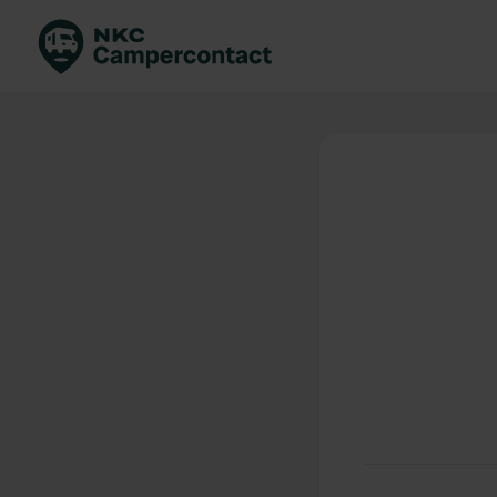
Boek direct
Be
Nederland
Ne
Duitsland
Du
Frankrijk
Fr
Italië
Ita
Veilig boeken
Sp
Bekijk alle...