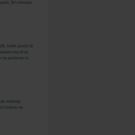
markt, 30 minuten
, toilet gratis te
hoewel erg druk.
m te parkeren in
n de middag
 om Colmar te