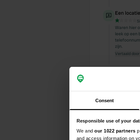
Een locati
S
Waren hier o
leek op een 
telefoonnumm
zijn.
Vertaald door
Een locati
S
Prachtige, p
arriveerden 
ons de volge
Consent
gereserveerd
28€/nacht vo
gemak.
Responsible use of your dat
Vertaald door
We and
our 1022 partners
pr
and access information on yo