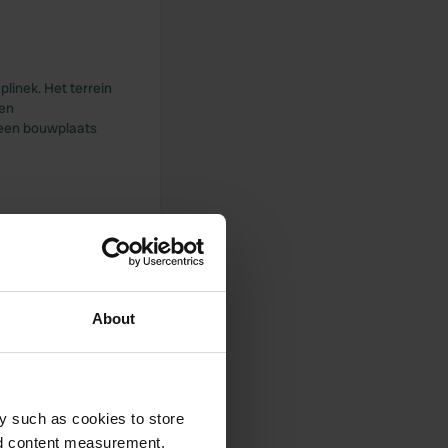
linek. Het terrein
een
 een bouwplaats
op 15 april, wij
en plekje zoeken en
er waren er al veel
About
gedateerd.
ns zeer op ons
y such as cookies to store
nd content measurement,