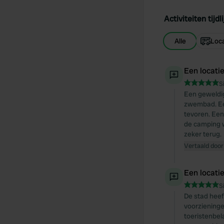
Activiteiten tijdli
Alle
Loca
Een locati
S
Een geweldig
zwembad. Een
tevoren. Een
de camping w
zeker terug.
Vertaald door
Een locati
S
De stad heef
voorzieningen
toeristenbela