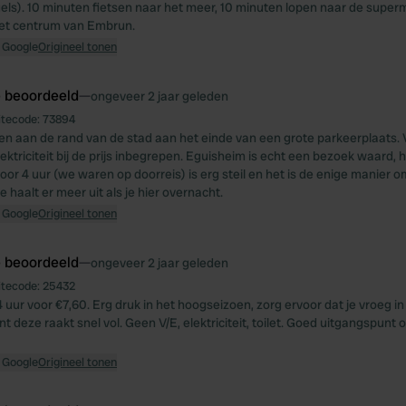
els). 10 minuten fietsen naar het meer, 10 minuten lopen naar de super
het centrum van Embrun.
 Google
Origineel tonen
e beoordeeld
—
ongeveer 2 jaar geleden
itecode:
73894
en aan de rand van de stad aan het einde van een grote parkeerplaats. V/E
ektriciteit bij de prijs inbegrepen. Eguisheim is echt een bezoek waard, 
oor 4 uur (we waren op doorreis) is erg steil en het is de enige manier o
 haalt er meer uit als je hier overnacht.
 Google
Origineel tonen
e beoordeeld
—
ongeveer 2 jaar geleden
itecode:
25432
4 uur voor €7,60. Erg druk in het hoogseizoen, zorg ervoor dat je vroeg i
nt deze raakt snel vol. Geen V/E, elektriciteit, toilet. Goed uitgangspunt
 Google
Origineel tonen