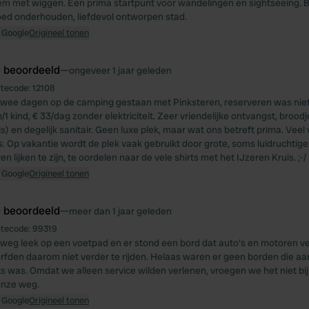
em met wiggen. Een prima startpunt voor wandelingen en sightseeing.
goed onderhouden, liefdevol ontworpen stad.
 Google
Origineel tonen
e beoordeeld
—
ongeveer 1 jaar geleden
itecode:
12108
wee dagen op de camping gestaan met Pinksteren, reserveren was niet
 kind, € 33/dag zonder elektriciteit. Zeer vriendelijke ontvangst, brood
) en degelijk sanitair. Geen luxe plek, maar wat ons betreft prima. Veel
 Op vakantie wordt de plek vaak gebruikt door grote, soms luidruchtig
ren lijken te zijn, te oordelen naar de vele shirts met het IJzeren Kruis. ;-/
 Google
Origineel tonen
e beoordeeld
—
meer dan 1 jaar geleden
itecode:
99319
eg leek op een voetpad en er stond een bord dat auto's en motoren v
urfden daarom niet verder te rijden. Helaas waren er geen borden die a
s was. Omdat we alleen service wilden verlenen, vroegen we het niet bij
onze weg.
 Google
Origineel tonen