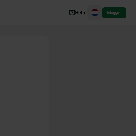
Help
Inloggen
Noorwegen
Portugal
Denemarken
Slovenië
Bekijk alle...