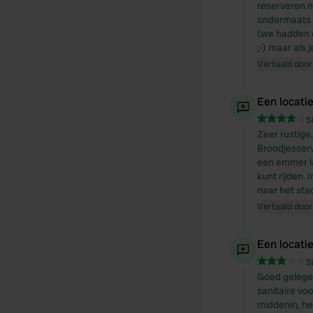
reserveren m
ondermaats v
(we hadden e
;-) maar als 
Vertaald door
Een locati
S
Zeer rustige
Broodjesservi
een emmer la
kunt rijden.
naar het sta
Vertaald door
Een locati
S
Goed gelegen
sanitaire voo
middenin, het