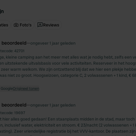
jn
ties
Foto's
Reviews
e beoordeeld
—
ongeveer 1 jaar geleden
itecode:
42701
e, kleine camping aan het meer met alles wat je nodig hebt, zelfs een
 uitstekende uitvalsbasis voor vele activiteiten. Reserveer in het hoo
 zeer warm welkom. We zijn ontzettend blij dat we hier een plekje heb
as niet zo groot. Hoogseizoen, categorie C, 2 volwassenen + 1 kind, €
 Google
Origineel tonen
e beoordeeld
—
ongeveer 1 jaar geleden
itecode:
19697
t hier alles goed gedaan! Een staanplaats midden in de stad, maar toch id
, inclusief water, elektriciteit en stroom. € 23/nacht (2 volwassenen + 1 k
sting). Zeer vriendelijke registratie bij het VVV-kantoor. De plaatsen zijn