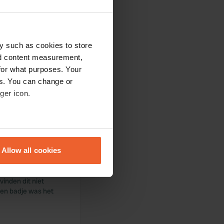
tvangst door de
y such as cookies to store
nd content measurement,
for what purposes. Your
es. You can change or
zwembad, wat voor
ger icon.
n om ons heen. wij
amping.
eral meters
Allow all cookies
ails section
.
egeten bij
s de Camping minder
vinden dit niet
se our traffic. We also share
nen badje was het
ers who may combine it with
 services.