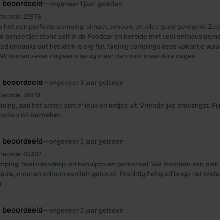
e beoordeeld
—
ongeveer 1 jaar geleden
itecode:
22976
 het een perfecte camping, simpel, schoon, en alles goed geregeld. Zeer
e beheerder stond zelf in de Foodcar en bereide met veel enthousiasme 
d ondanks dat het klein is erg fijn. Weinig campings deze vakantie waar 
. Wij komen zeker nog eens terug maar dan voor meerdere dagen.
e beoordeeld
—
ongeveer 3 jaar geleden
itecode:
26410
ping, aan het water, ziet er leuk en netjes uit. Vriendelijke ontvangst. Fij
nschau wil bezoeken.
e beoordeeld
—
ongeveer 3 jaar geleden
itecode:
65307
amping, heel vriendelijk en behulpzaam personeel. We mochten een plek
ieuw, mooi en schoon sanitair gebouw. Prachtig fietspad langs het wat
r
e beoordeeld
—
ongeveer 3 jaar geleden