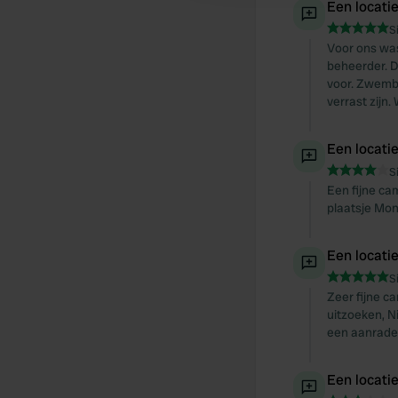
Een locati
S
Voor ons was
beheerder. D
voor. Zwemba
verrast zijn
Een locati
S
Een fijne cam
plaatsje Mo
Een locati
S
Zeer fijne c
uitzoeken, N
een aanrade
Een locati