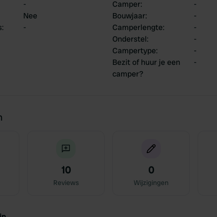
-
Camper
:
-
Nee
Bouwjaar
:
-
s
:
-
Camperlengte
:
-
Onderstel
:
-
Campertype
:
-
Bezit of huur je een
-
camper?
n
10
0
Reviews
Wijzigingen
jn