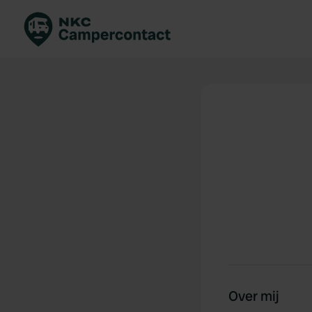
Boek direct
Be
Nederland
Ne
Duitsland
Du
Frankrijk
Fr
Italië
Ita
Veilig boeken
Sp
Bekijk alle...
Over mij