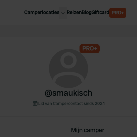
Camperlocaties
Reizen
Blog
Giftcard
PRO+
ste camperplaatsen
België
derland
Luxemburg
itsland
PRO+
Oostenrijk
ankrijk
Zweden
lië
Zwitserland
anje
@
smaukisch
Lid van Campercontact sinds 2024
Mijn camper