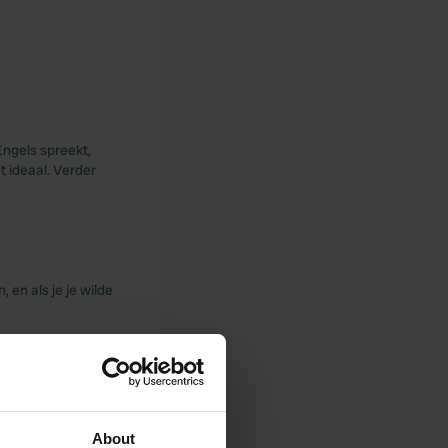
Engels spreekt,
t ideaal. Verder
en als je je wilde
About