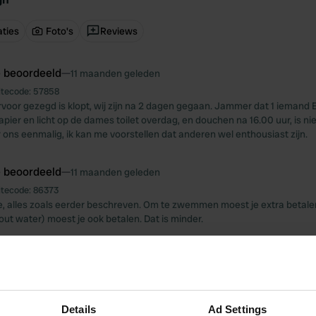
ties
Foto's
Reviews
e beoordeeld
—
11 maanden geleden
itecode:
57858
rvoor gezegd is klopt, wij zijn na 2 dagen gegaan. Jammer dat 1 iemand 
apier en licht op de dames toilet overdag, en douchen na 16.00 uur, is nie
 ons eenmalig, ik kan me voorstellen dat anderen wel enthousiast zijn.
e beoordeeld
—
11 maanden geleden
itecode:
86373
e, alles zoals eerder beschreven. Om te zwemmen moest je extra betalen, 
out water) moest je ook betalen. Dat is minder.
e beoordeeld
—
11 maanden geleden
itecode:
104454
hiervoor beschreven.
Details
Ad Settings