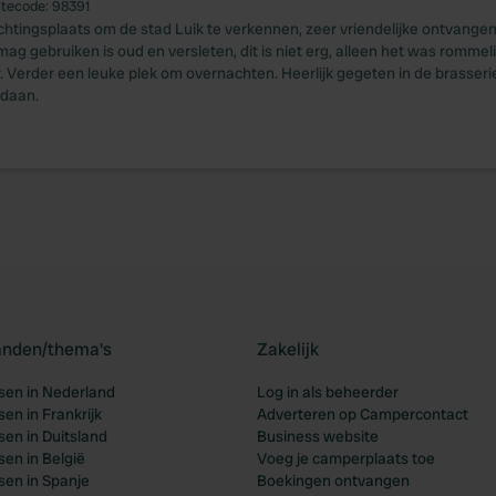
itecode:
98391
chtingsplaats om de stad Luik te verkennen, zeer vriendelijke ontvange
 mag gebruiken is oud en versleten, dit is niet erg, alleen het was rommel
r. Verder een leuke plek om overnachten. Heerlijk gegeten in de brasseri
ndaan.
landen/thema's
Zakelijk
en in Nederland
Log in als beheerder
en in Frankrijk
Adverteren op Campercontact
en in Duitsland
Business website
en in België
Voeg je camperplaats toe
en in Spanje
Boekingen ontvangen