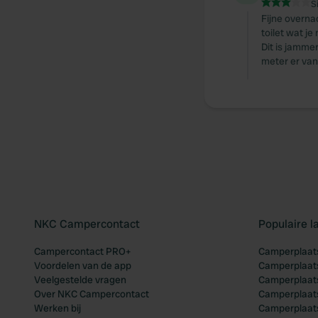
S
Fijne overna
toilet wat je
Dit is jamme
meter er va
NKC Campercontact
Populaire 
Campercontact PRO+
Camperplaats
Voordelen van de app
Camperplaats
Veelgestelde vragen
Camperplaats
Over NKC Campercontact
Camperplaats
Werken bij
Camperplaats