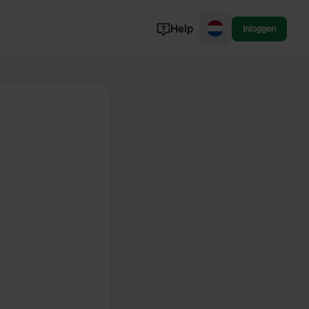
Help
Inloggen
Noorwegen
Portugal
Denemarken
Slovenië
Bekijk alle...