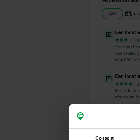
Alle
Loca
Een locati
S
Veel wat hie
geen toilet p
was het voor
Een locati
S
Mooie locati
afspoelen (z
Een locati
S
Alles zoals 
Consent