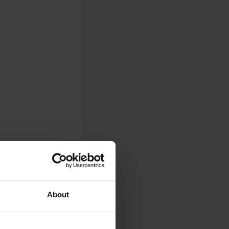
0
Foto's
About