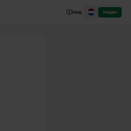
Help
Inloggen
Noorwegen
Portugal
Denemarken
Slovenië
Bekijk alle...