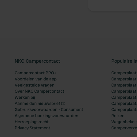
NKC Campercontact
Populaire 
Campercontact PRO+
Camperplaats
Voordelen van de app
Camperplaats
Veelgestelde vragen
Camperplaats
Over NKC Campercontact
Camperplaats
Werken bij
Camperplaats
Aanmelden nieuwsbrief 📧
Camperplaatse
Gebruiksvoorwaarden - Consument
Camperplaat
Algemene boekingsvoorwaarden
Reizen
Herroepingsrecht
Wegenbelast
Privacy Statement
Camperverze