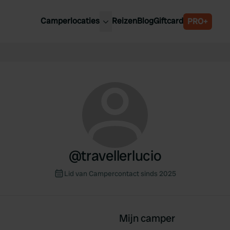
Camperlocaties
Reizen
Blog
Giftcard
PRO+
ste camperplaatsen
België
derland
Luxemburg
itsland
Oostenrijk
ankrijk
Zweden
lië
Zwitserland
anje
@
travellerlucio
Lid van Campercontact sinds 2025
Mijn camper