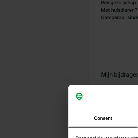
Reisgezelschap
:
Met huisdieren?
Camperaar sind
Mijn bijdrage
0
Locaties
Consent
Activiteiten tijdli