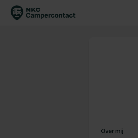
Boek direct
Be
Nederland
Ne
Duitsland
Du
Frankrijk
Fr
Italië
Ita
Veilig boeken
Sp
Bekijk alle...
Over mij