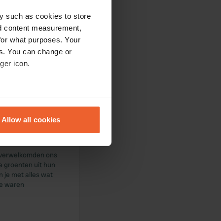
y such as cookies to store
nd content measurement,
for what purposes. Your
es. You can change or
ger icon.
 het septictankgat
, GA DAAR NIET
eral meters
Allow all cookies
ails section
.
se our traffic. We also share
Ze verwelkomden ons
ers who may combine it with
e groenten uit hun
 services.
n je met alles wat
 Ze waren