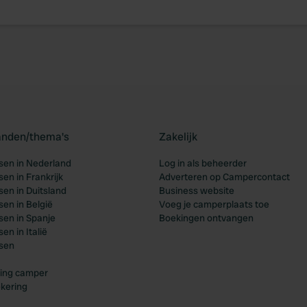
landen/thema's
Zakelijk
en in Nederland
Log in als beheerder
en in Frankrijk
Adverteren op Campercontact
en in Duitsland
Business website
en in België
Voeg je camperplaats toe
en in Spanje
Boekingen ontvangen
n in Italië
sen
ing camper
kering