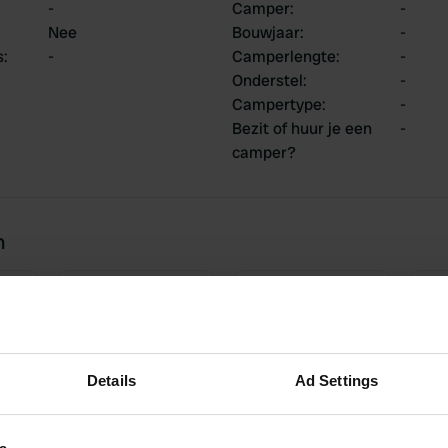
-
Camper
:
-
Nee
Bouwjaar
:
-
s
:
-
Camperlengte
:
-
Onderstel
:
-
Campertype
:
-
Bezit of huur je een
-
camper?
n
2
0
Reviews
Wijzigingen
Details
Ad Settings
jn