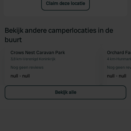
Claim deze locatie
Bekijk andere camperlocaties in de
buurt
Crows Nest Caravan Park
Orchard Fa
Favoriet
3,8 km
•
Verenigd Koninkrijk
4 km
•
Hunmanby
Nog geen reviews
Nog geen re
null - null
null - null
Bekijk alle