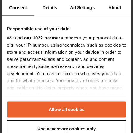
Coördinaten
Consent
Details
Ad Settings
About
54° 12' 59" N 0° 17' 2" W
Kopiëren
54.2164682 -0.28386
Responsible use of your data
Kopiëren
We and
our 1022 partners
process your personal data,
Sitecode
e.g. your IP-number, using technology such as cookies to
111402
Kopiëren
store and access information on your device in order to
PRO+
Upgrade naar
serve personalized ads and content, ad and content
PRO+
voor alle contactgegevens
measurement, audience research and services
development. You have a choice in who uses your data
and for what purposes. Your privacy choices are only
Kaart
applicable on this digital property where you have made
Toon op kaart
your choices. You can change or withdraw your consent
Telefoonnummer
any time from the Cookie Declaration or by clicking on
Bel de locatie
the Privacy trigger icon.
Allow all cookies
Kopiëren
If you allow, we would also like to:
Use necessary cookies only
Informatie
Collect information about your geographical location