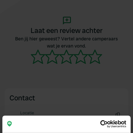
Laat een review achter
Ben jij hier geweest? Vertel andere camperaars
wat je ervan vond.
Contact
Locatie
Church Cliff Drive
Kopiëren
YO14 9ET, Filey, Verenigd Koninkrijk