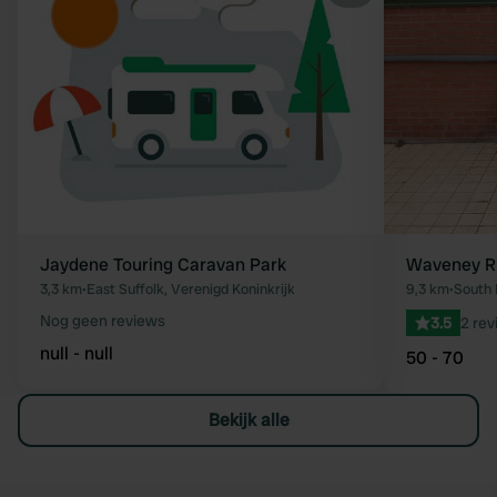
Favoriet
Jaydene Touring Caravan Park
Waveney Ri
3,3 km
•
East Suffolk, Verenigd Koninkrijk
9,3 km
•
South 
Nog geen reviews
3.5
2 rev
null - null
50 - 70
Bekijk alle