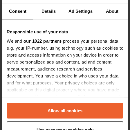
NR33 7RW, East Suffolk, Verenigd
Koninkrijk
Consent
Details
Ad Settings
About
Coördinaten
52° 24' 22" N 1° 43' 30" E
Responsible use of your data
Kopiëren
We and
our 1022 partners
process your personal data,
52.4061036 1.72499309
e.g. your IP-number, using technology such as cookies to
Kopiëren
store and access information on your device in order to
Sitecode
serve personalized ads and content, ad and content
97745
Kopiëren
measurement, audience research and services
PRO+
Upgrade naar
development. You have a choice in who uses your data
PRO+
voor alle contactgegevens
and for what purposes. Your privacy choices are only
applicable on this digital property where you have made
Kaart
your choices. You can change or withdraw your consent
Toon op kaart
any time from the Cookie Declaration or by clicking on
the Privacy trigger icon.
Allow all cookies
Website
Bezoek website
If you allow, we would also like to:
Kopiëren
Use necessary cookies only