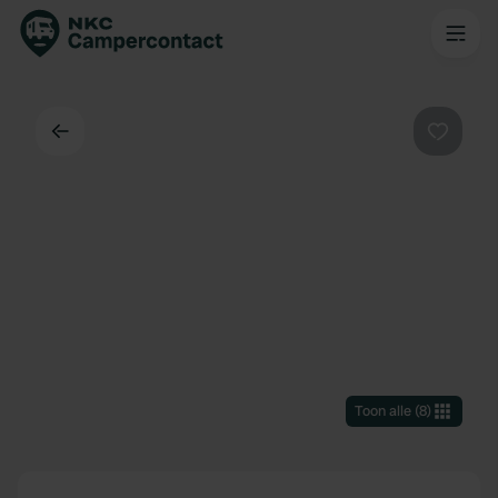
Terug
Favorie
Toon alle
(
8
)