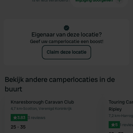
Is er iets veranderd?
Wijziging doorgeven
Eigenaar van deze locatie?
Geef uw camperlocatie een boost!
Claim deze locatie
Bekijk andere camperlocaties in de
buurt
Knaresborough Caravan Club
Touring Ca
Favoriet
4,7 km
•
Scotton, Verenigd Koninkrijk
Ripley
7,2 km
•
Harrog
3.83
3 reviews
5
1 revie
25 - 35