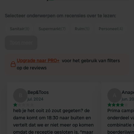
Selecteer onderwerpen om recensies over te lezen:
Sanitair
(8)
Supermarkt
(7)
Ruim
(5)
Personeel
(4)
Toon meer
Upgrade naar PRO+
voor het gebruik van filters
op de reviews
Bep&Toos
Anap
B
A
jul. 2024
jun. 2
heb je het ooit zó zout gegeten? de
Prima campi
dame komt om 18:30 naar buiten en
onderdeel v
vertelt dat we er niet meer op komen
combinatie 
omdat de receptie gesloten is. “maar
boerderijwi