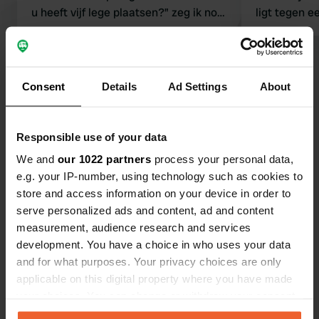
u heeft vijf lege plaatsen?” zeg ik nog.
ligt tegen e
en ze antwoordt: “Dat klopt, maar de
festivalterre
receptie is gesloten” en ze loopt naar
doen is kan 
binnen. 🥲
Bekijk alle 16 reviews
geven.
Consent
Details
Ad Settings
About
Ben jij hier geweest?
Responsible use of your data
We and
our 1022 partners
process your personal data,
e.g. your IP-number, using technology such as cookies to
store and access information on your device in order to
Contact
serve personalized ads and content, ad and content
measurement, audience research and services
development. You have a choice in who uses your data
Locatie
and for what purposes. Your privacy choices are only
Railway Road
Kopiëren
applicable on this digital property where you have made
HG2 8NZ, Harrogate, Verenigd Koninkrijk
your choices. You can change or withdraw your consent
Coördinaten
any time from the Cookie Declaration or by clicking on