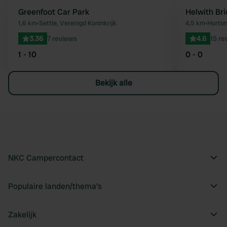
Greenfoot Car Park
Helwith Bri
Favoriet
1,6 km
•
Settle, Verenigd Koninkrijk
4,5 km
•
Horton
3.36
7 reviews
4.6
15 re
1 - 10
0 - 0
Bekijk alle
NKC Campercontact
Populaire landen/thema's
Zakelijk