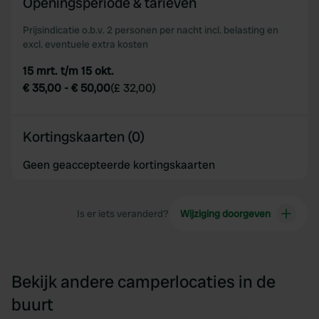
Openingsperiode & tarieven
of their services.
Prijsindicatie o.b.v. 2 personen per nacht incl. belasting en
excl. eventuele extra kosten
15 mrt. t/m 15 okt.
€ 35,00
-
€ 50,00
(
£ 32,00
)
Kortingskaarten (0)
Geen geaccepteerde kortingskaarten
Is er iets veranderd?
Wijziging doorgeven
Bekijk andere camperlocaties in de
buurt