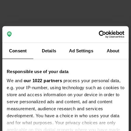
Contact
Locatie
Consent
Details
Ad Settings
About
BD24 9LX, Langcliffe, Verenigd Koninkrijk
Kopiëren
Coördinaten
Responsible use of your data
54° 4' 51" N 2° 16' 46" W
We and
our 1022 partners
process your personal data,
Kopiëren
54.08090467 -2.27934534
e.g. your IP-number, using technology such as cookies to
Kopiëren
store and access information on your device in order to
Sitecode
serve personalized ads and content, ad and content
112129
Kopiëren
measurement, audience research and services
development. You have a choice in who uses your data
PRO+
Upgrade naar
PRO+
and for what purposes. Your privacy choices are only
voor alle contactgegevens
applicable on this digital property where you have made