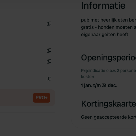
Informatie
pub met heerlijk eten be
gratis - honden moeten 
Kopiëren
eigenaar geiten heeft.
Openingsperiod
Kopiëren
Kopiëren
Prijsindicatie o.b.v. 2 person
kosten
1 jan. t/m 31 dec.
Kopiëren
PRO+
Kortingskaarte
Geen geaccepteerde kor