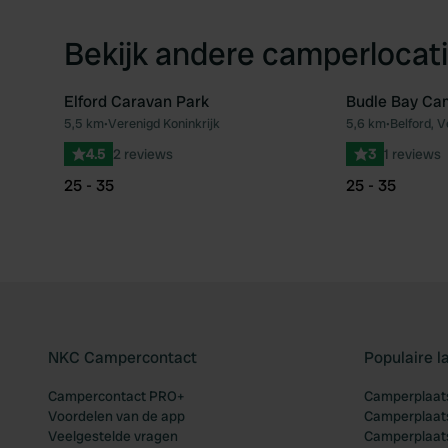
Bekijk andere camperlocati
Elford Caravan Park
Budle Bay Ca
5,5 km
•
Verenigd Koninkrijk
5,6 km
•
Belford, V
Favoriet
4.5
2 reviews
3
1 reviews
25 - 35
25 - 35
NKC Campercontact
Populaire 
Campercontact PRO+
Camperplaats
Voordelen van de app
Camperplaats
Veelgestelde vragen
Camperplaats