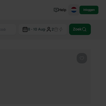
Help
Inloggen
Noorwegen
8 - 10 Aug
·
2
Zoek
Portugal
Denemarken
Slovenië
Bekijk alle...
Favoriet