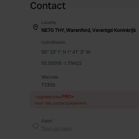
Contact
Locatie
NE70 7HY, Warenford, Verenigd Koninkrijk
Coördinaten
55° 33' 1" N 1° 47' 3" W
55.55018 -1.78422
Sitecode
73356
PRO+
Upgrade naar
voor alle contactgegevens
Kaart
Toon op kaart