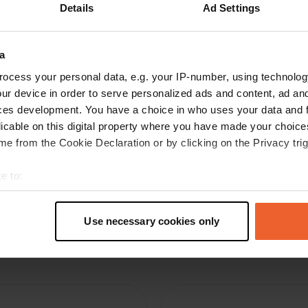
l
Details
Ad Settings
aug. 2024
voor overnachting goed, wel eten in restaurant
2 personen 45 pond alleen hoofdgerecht en 2
a
consumpties. prijs camperplaats er langs 30
ocess your personal data, e.g. your IP-number, using technolog
pond zonder eten. eten is wel zeer goed
ur device in order to serve personalized ads and content, ad a
ces development. You have a choice in who uses your data and 
licable on this digital property where you have made your choic
e from the Cookie Declaration or by clicking on the Privacy trig
e to:
t your geographical location which can be accurate to within sev
tively scanning it for specific characteristics (fingerprinting)
Use necessary cookies only
 personal data is processed and set your preferences in the
det
e content and ads, to provide social media features and to analy
 our site with our social media, advertising and analytics partn
 provided to them or that they’ve collected from your use of their