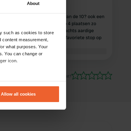
p
About
apr. 2023
het eten is van de schaal 10 van de 10? ook een
kleine camping achter de pub 4 plaatsen zo
handig bij de A 1 doodstil 's nachts aardige
y such as cookies to store
mensen runnen de pub onze favoriete stop op
nd content measurement,
weg naar de haven van Tyne.
for what purposes. Your
Vertaald door Google
Origineel tonen
es. You can change or
ger icon.
Ben jij hier geweest?
eral meters
Allow all cookies
ails section
.
se our traffic. We also share
ers who may combine it with
 services.