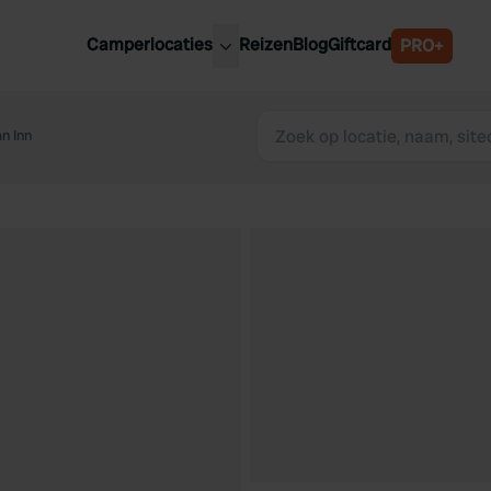
Camperlocaties
Reizen
Blog
Giftcard
PRO+
ste camperplaatsen
België
derland
n Inn
Luxemburg
itsland
Oostenrijk
ankrijk
Zweden
lië
Zwitserland
anje