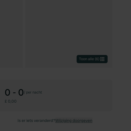
Toon alle
(
6
)
0 - 0
/
per nacht
£ 0,00
Is er iets veranderd?
Wijziging doorgeven