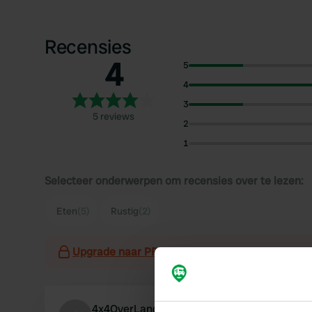
Recensies
4
5
4
3
5 reviews
2
1
Selecteer onderwerpen om recensies over te lezen:
Eten
(5)
Rustig
(2)
Upgrade naar PRO+
voor het gebruik van filter
4x4OverLandAndSee