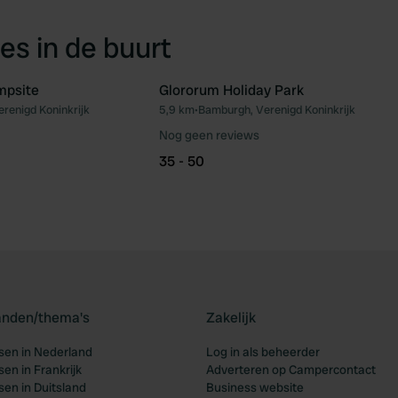
es in de buurt
mpsite
Glororum Holiday Park
erenigd Koninkrijk
5,9 km
•
Bamburgh, Verenigd Koninkrijk
Favoriet
Fav
Nog geen reviews
35 - 50
landen/thema's
Zakelijk
en in Nederland
Log in als beheerder
en in Frankrijk
Adverteren op Campercontact
en in Duitsland
Business website