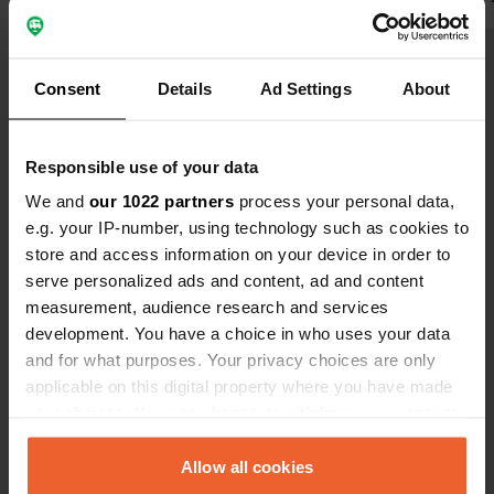
Consent
Details
Ad Settings
About
Bekijk alle 29 reviews
Ben jij hier geweest?
Responsible use of your data
We and
our 1022 partners
process your personal data,
e.g. your IP-number, using technology such as cookies to
store and access information on your device in order to
serve personalized ads and content, ad and content
measurement, audience research and services
Contact
development. You have a choice in who uses your data
and for what purposes. Your privacy choices are only
applicable on this digital property where you have made
Locatie
your choices. You can change or withdraw your consent
Glencaple Road
Kopiëren
any time from the Cookie Declaration or by clicking on
Dumfries, Verenigd Koninkrijk
the Privacy trigger icon.
Allow all cookies
Coördinaten