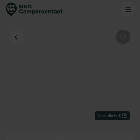
Terug
Favorie
Toon alle
(
26
)