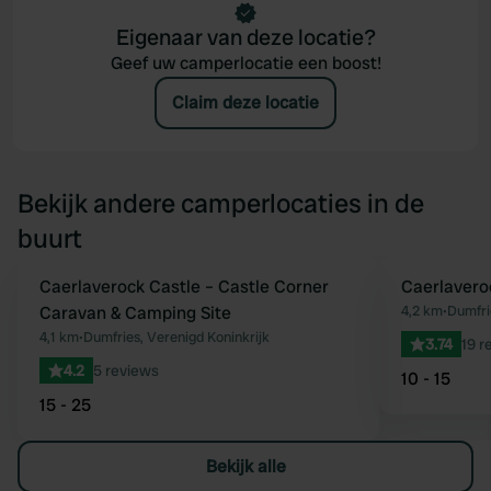
Eigenaar van deze locatie?
Geef uw camperlocatie een boost!
Claim deze locatie
Bekijk andere camperlocaties in de
buurt
Caerlaverock Castle – Castle Corner
Caerlavero
Favoriet
Caravan & Camping Site
4,2 km
•
Dumfri
4,1 km
•
Dumfries, Verenigd Koninkrijk
3.74
19 r
4.2
5 reviews
10 - 15
15 - 25
Bekijk alle