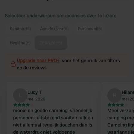
Selecteer onderwerpen om recensies over te lezen:
Sanitair
(15)
Aan de rivier
(8)
Personeel
(6)
Toon meer
Hygiëne
(6)
Upgrade naar PRO+
voor het gebruik van filters
op de reviews
Lucy T
Hilan
L
H
mei 2026
mei 2
mooie en goede camping. vriendelijk
Mooi verzorg
personeel, uitstekend sanitair: alleen
camping met
niet allemaal tegelijk douchen dan is
Camping ligt
de waterdruk niet voldoende
waarlangs j