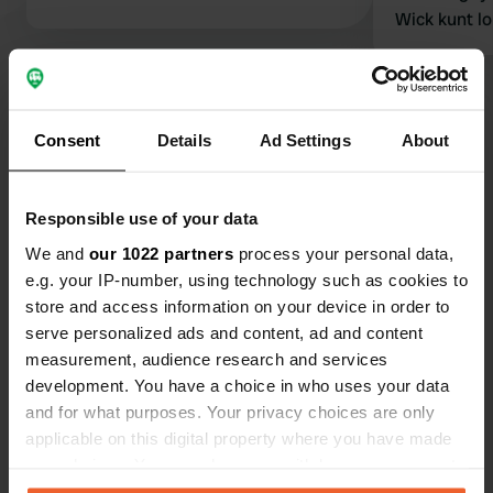
Wick kunt l
heerlijk lan
Vriendelijke
Bekijk alle 23 reviews
Consent
Details
Ad Settings
About
Ben jij hier geweest?
Responsible use of your data
We and
our 1022 partners
process your personal data,
e.g. your IP-number, using technology such as cookies to
store and access information on your device in order to
Contact
serve personalized ads and content, ad and content
measurement, audience research and services
development. You have a choice in who uses your data
Locatie
and for what purposes. Your privacy choices are only
Riverside Drive
Kopiëren
applicable on this digital property where you have made
KW1 5SP, Wick, Verenigd Koninkrijk
your choices. You can change or withdraw your consent
Coördinaten
any time from the Cookie Declaration or by clicking on