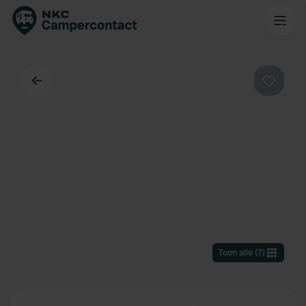
Terug
Favorie
Toon alle
(
7
)