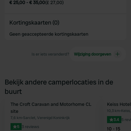
€ 25,00
-
€ 35,00
(
£ 27,00
)
Kortingskaarten (0)
Geen geaccepteerde kortingskaarten
Is er iets veranderd?
Wijziging doorgeven
Bekijk andere camperlocaties in de
buurt
The Croft Caravan and Motorhome CL
Keiss Hotel
Favoriet
site
10,3 km
•
Keiss,
7,6 km
•
Sarclet, Verenigd Koninkrijk
3.4
5 rev
5
3 reviews
10 - 15