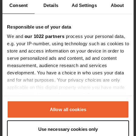
Consent
Details
Ad Settings
About
Ben jij hier geweest?
Responsible use of your data
We and
our 1022 partners
process your personal data,
e.g. your IP-number, using technology such as cookies to
store and access information on your device in order to
serve personalized ads and content, ad and content
Contact
measurement, audience research and services
development. You have a choice in who uses your data
Locatie
and for what purposes. Your privacy choices are only
Brusselsesteenweg 160
Kopiëren
applicable on this digital property where you have made
1850, Grimbergen, België
your choices. You can change or withdraw your consent
any time from the Cookie Declaration or by clicking on
Coördinaten
the Privacy trigger icon.
Allow all cookies
50° 55' 39" N 4° 21' 57" E
Kopiëren
50.9276 4.36585
If you allow, we would also like to:
Kopiëren
Use necessary cookies only
Collect information about your geographical location