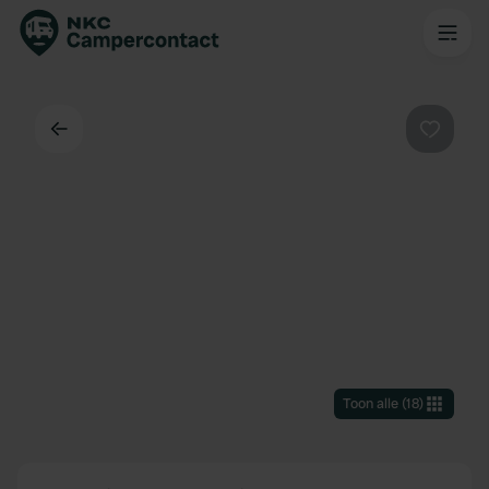
Terug
Favorie
Toon alle
(
18
)