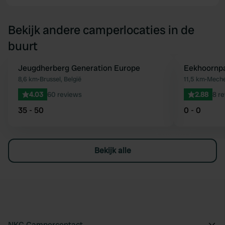
Bekijk andere camperlocaties in de
buurt
Jeugdherberg Generation Europe
Eekhoornpa
Favoriet
8,6 km
•
Brussel, België
11,5 km
•
Mechel
4.03
60 reviews
2.88
8 r
35 - 50
0 - 0
Bekijk alle
NKC Campercontact