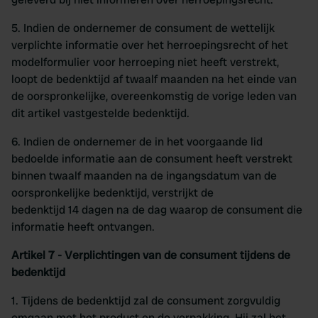
We also share information about your use of our site with
our social media, advertising and analytics partners who
5. Indien de ondernemer de consument de wettelijk
may combine it with other information that you’ve
verplichte informatie over het herroepingsrecht of het
provided to them or that they’ve collected from your use
modelformulier voor herroeping niet heeft verstrekt,
of their services.
loopt de bedenktijd af twaalf maanden na het einde van
de oorspronkelijke, overeenkomstig de vorige leden van
dit artikel vastgestelde bedenktijd.
6. Indien de ondernemer de in het voorgaande lid
bedoelde informatie aan de consument heeft verstrekt
binnen twaalf maanden na de ingangsdatum van de
oorspronkelijke bedenktijd, verstrijkt de
bedenktijd 14 dagen na de dag waarop de consument die
informatie heeft ontvangen.
Artikel 7 - Verplichtingen van de consument tijdens de
bedenktijd
1. Tijdens de bedenktijd zal de consument zorgvuldig
omgaan met het product en de verpakking. Hij zal het