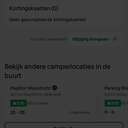
Kortingskaarten (0)
Geen geaccepteerde kortingskaarten
Is er iets veranderd?
Wijziging doorgeven
Bekijk andere camperlocaties in de
buurt
Papillon Maastricht
Parking Bil
Favoriet
16,7 km
•
Maastricht, Nederland
5,9 km
•
Bilzen,
3.35
820 reviews
3.32
65 
0 - 0
25 - 35
Gepromoot