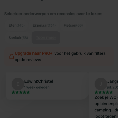
Selecteer onderwerpen om recensies over te lezen:
Eten
(145)
Eigenaar
(134)
Fietsen
(66)
Toon meer
Sanitair
(58)
Upgrade naar PRO+
voor het gebruik van filters
op de reviews
Edwin&Christel
Jang
E
J
1 week geleden
jul. 2
Zoek je WC e
op binnenpl
camping - da
loopt tegen 