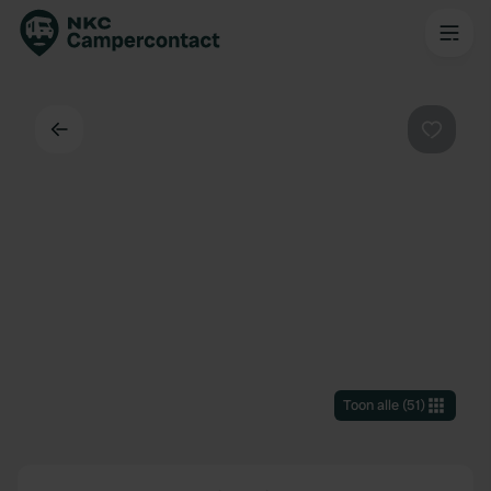
Terug
Favorie
Toon alle
(
51
)