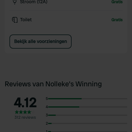
Stroom (12A)
Gratis
Toilet
Gratis
Bekijk alle voorzieningen
Reviews van Nolleke's Winning
4.12
5
4
3
312 reviews
2
1