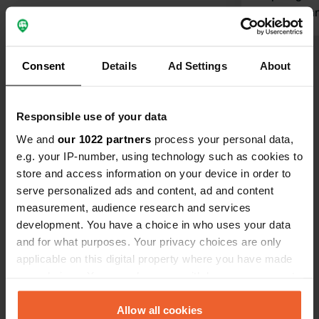
Ga naar binn
ziet deur me
Overal wate
Bekijk alle 312 reviews
super. Geen 
Consent
Details
Ad Settings
About
moet alleen
kunnen.
Ben jij hier geweest?
Responsible use of your data
We and
our 1022 partners
process your personal data,
e.g. your IP-number, using technology such as cookies to
store and access information on your device in order to
serve personalized ads and content, ad and content
measurement, audience research and services
Contact
development. You have a choice in who uses your data
and for what purposes. Your privacy choices are only
Locatie
applicable on this digital property where you have made
Schalkhovenstraat 79
Kopiëren
your choices. You can change or withdraw your consent
3732, Schalkhoven, België
any time from the Cookie Declaration or by clicking on
the Privacy trigger icon.
Allow all cookies
Coördinaten