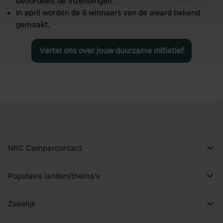
beoordeelt de inzendingen.
Find out more about how your personal data is processed
In april worden de 6 winnaars van de award bekend
and set your preferences in the
details section
.
gemaakt.
We use cookies to personalise content and ads, to
Vertel ons over jouw duurzame initiatief
provide social media features and to analyse our traffic.
We also share information about your use of our site with
our social media, advertising and analytics partners who
may combine it with other information that you’ve
provided to them or that they’ve collected from your use
of their services.
NKC Campercontact
Populaire landen/thema's
Zakelijk