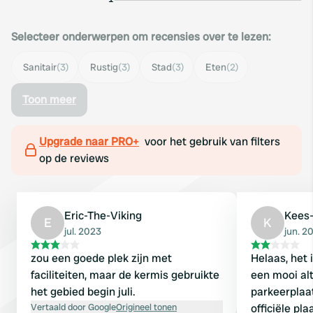
Selecteer onderwerpen om recensies over te lezen:
Sanitair
(3)
Rustig
(3)
Stad
(3)
Eten
(2)
Toon meer
Upgrade naar PRO+
voor het gebruik van filters
op de reviews
Eric-The-Viking
Kees
E
K
jul. 2023
jun. 2
zou een goede plek zijn met
Helaas, het i
faciliteiten, maar de kermis gebruikte
een mooi alt
het gebied begin juli.
parkeerplaa
Vertaald door Google
Origineel tonen
officiële pla