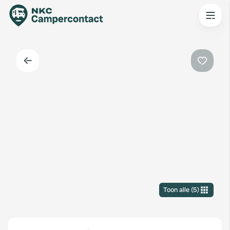
Terug
Favorie
Toon alle
(
5
)