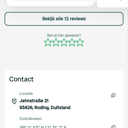
Bekijk alle 12 reviews
Ben jij hier geweest?
Contact
Locatie
Jahnstraße 21
Kopiëren
93426, Roding, Duitsland
Coördinaten
49° 11' 53" N 12° 31' 2" E