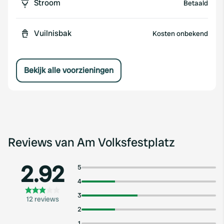
Stroom
Betaald
Vuilnisbak
Kosten onbekend
Bekijk alle voorzieningen
Reviews van Am Volksfestplatz
2.92
5
4
3
12 reviews
2
1