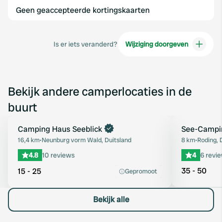
Geen geaccepteerde kortingskaarten
Is er iets veranderd?
Wijziging doorgeven
Bekijk andere camperlocaties in de
buurt
Boek direct
Camping Haus Seeblick
See-Campi
Favoriet
16,4 km
•
Neunburg vorm Wald, Duitsland
8 km
•
Roding, 
4.8
10 reviews
4
6 revi
35 - 50
15 - 25
Gepromoot
Bekijk alle