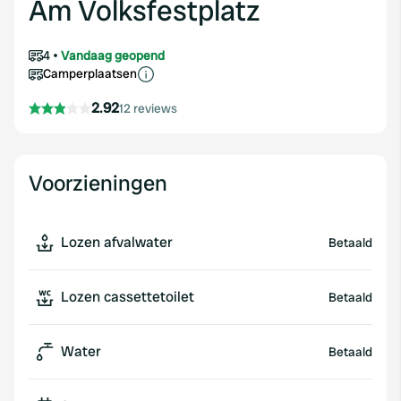
Am Volksfestplatz
4
Vandaag geopend
Camperplaatsen
2.92
12 reviews
Voorzieningen
Lozen afvalwater
Betaald
Lozen cassettetoilet
Betaald
Water
Betaald