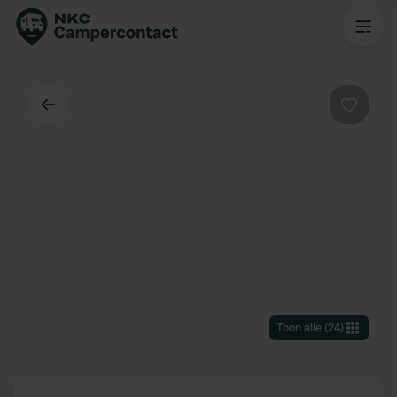
Terug
Favorie
Toon alle
(
24
)