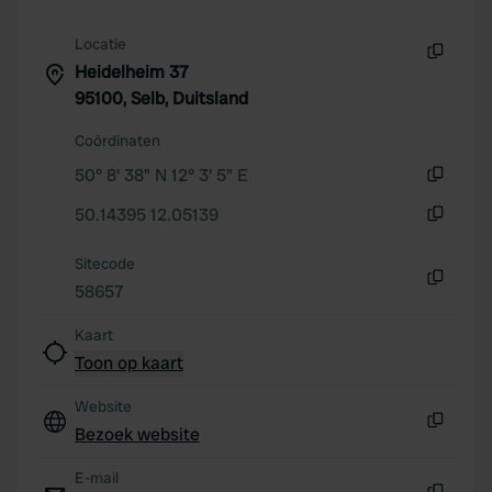
Locatie
Heidelheim 37
Kopiëren
95100, Selb, Duitsland
Coördinaten
50° 8' 38" N 12° 3' 5" E
Kopiëren
50.14395 12.05139
Kopiëren
Sitecode
58657
Kopiëren
Kaart
Toon op kaart
Website
Bezoek website
Kopiëren
E-mail