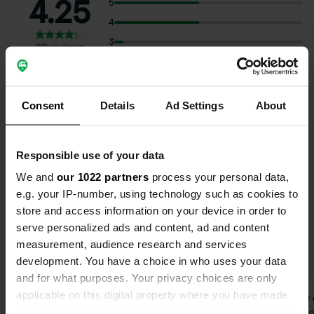
4.25
5
4
3
20 reviews
2
1
Consent
Details
Ad Settings
About
Selecteer onderwerpen om reviews over te lezen:
Sanitair
(12)
Rustig
(11)
Eigenaar
(9)
Hygiëne
(6)
Responsible use of your data
We and
our 1022 partners
process your personal data,
Toon meer
e.g. your IP-number, using technology such as cookies to
store and access information on your device in order to
Upgrade naar PRO+
voor het gebruik van filters
serve personalized ads and content, ad and content
op de reviews
measurement, audience research and services
development. You have a choice in who uses your data
and for what purposes. Your privacy choices are only
applicable on this digital property where you have made
mercedes308
Willy
m
W
your choices. You can change or withdraw your consent