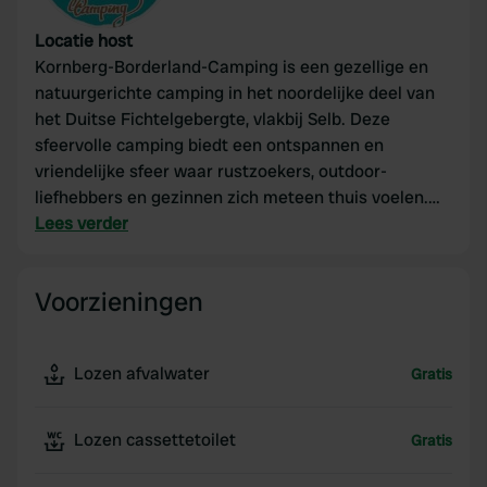
Locatie host
Kornberg-Borderland-Camping is een gezellige en
natuurgerichte camping in het noordelijke deel van
het Duitse Fichtelgebergte, vlakbij Selb. Deze
sfeervolle camping biedt een ontspannen en
vriendelijke sfeer waar rustzoekers, outdoor-
liefhebbers en gezinnen zich meteen thuis voelen.
Het terrein is ingedeeld met ruime camping- en
Lees verder
caravanplaatsen, waaronder de zonnige Caravan-
Terrassen Sunset en schaduwrijke grasvelden met
Voorzieningen
elektriciteit en watervoorziening bij de hand.
Lozen afvalwater
Gratis
Lozen cassettetoilet
Gratis