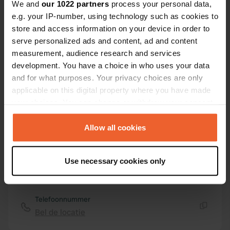
Coördinaten
We and
our 1022 partners
process your personal data,
e.g. your IP-number, using technology such as cookies to
50° 0' 38" N 10° 35' 24" E
store and access information on your device in order to
Kopiëren
50.01058 10.59002
serve personalized ads and content, ad and content
Kopiëren
measurement, audience research and services
Sitecode
development. You have a choice in who uses your data
3260
Kopiëren
and for what purposes. Your privacy choices are only
applicable on this digital property where you have made
PRO+
Upgrade naar
PRO+
your choices. You can change or withdraw your consent
voor alle contactgegevens
any time from the Cookie Declaration or by clicking on
the Privacy trigger icon.
Allow all cookies
Kaart
Toon op kaart
If you allow, we would also like to:
Use necessary cookies only
Website
Collect information about your geographical location
Bezoek website
which can be accurate to within several meters
Kopiëren
Identify your device by actively scanning it for
Telefoonnummer
specific characteristics (fingerprinting)
Bel de locatie
Kopiëren
Find out more about how your personal data is processed
and set your preferences in the
details section
.