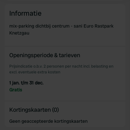
Informatie
We use cookies to personalise content and ads, to
provide social media features and to analyse our traffic.
mix-parking dichtbij centrum - sani Euro Rastpark
We also share information about your use of our site with
Knetzgau
our social media, advertising and analytics partners who
may combine it with other information that you’ve
provided to them or that they’ve collected from your use
Openingsperiode & tarieven
of their services.
Prijsindicatie o.b.v. 2 personen per nacht incl. belasting en
excl. eventuele extra kosten
1 jan. t/m 31 dec.
Gratis
Kortingskaarten (0)
Geen geaccepteerde kortingskaarten