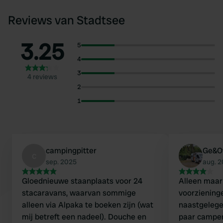
Reviews van Stadtsee
3.25
5
4
3
4 reviews
2
1
campingpitter
Ge&O
c
sep. 2025
aug. 
Gloednieuwe staanplaats voor 24
Alleen maar
stacaravans, waarvan sommige
voorziening
alleen via Alpaka te boeken zijn (wat
naastgelege
mij betreft een nadeel). Douche en
paar camper