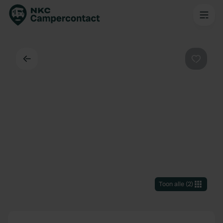
Terug
Favorie
Toon alle
(
2
)