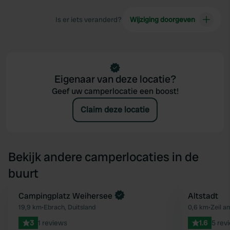
Is er iets veranderd?
Wijziging doorgeven
Eigenaar van deze locatie?
Geef uw camperlocatie een boost!
Claim deze locatie
Bekijk andere camperlocaties in de
buurt
Boek direct
Campingplatz Weihersee
Altstadt
Favoriet
19,9 km
•
Ebrach, Duitsland
0,6 km
•
Zeil a
3
1 reviews
1.6
5 rev