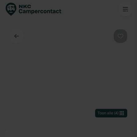
Terug
Favorie
Toon alle
(
4
)