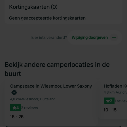
Kortingskaarten (0)
Geen geaccepteerde kortingskaarten
Is er iets veranderd?
Wijziging doorgeven
Bekijk andere camperlocaties in de
buurt
Boek direct
Campspace in Wiesmoor, Lower Saxony
Hofladen K
Favoriet
4,8 km
•
Aurich,
4,8 km
•
Wiesmoor, Duitsland
3
1 revie
4
2 reviews
10 - 15
15 - 25