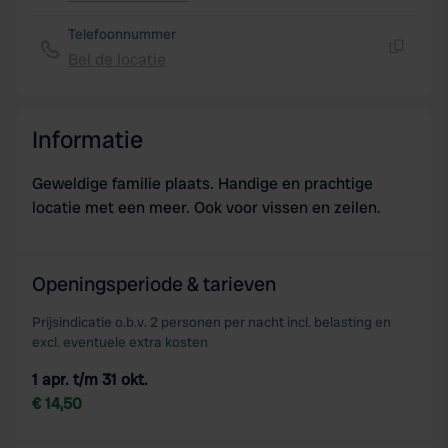
Kopiëren
We use cookies to personalise content and ads, to
Telefoonnummer
provide social media features and to analyse our traffic.
Bel de locatie
We also share information about your use of our site with
Kopiëren
our social media, advertising and analytics partners who
may combine it with other information that you’ve
Informatie
provided to them or that they’ve collected from your use
of their services.
Geweldige familie plaats. Handige en prachtige
locatie met een meer. Ook voor vissen en zeilen.
Openingsperiode & tarieven
Prijsindicatie o.b.v. 2 personen per nacht incl. belasting en
excl. eventuele extra kosten
1 apr. t/m 31 okt.
€ 14,50