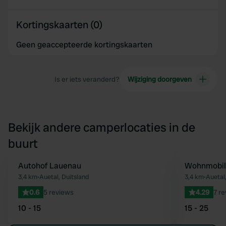
Kortingskaarten (0)
Geen geaccepteerde kortingskaarten
Is er iets veranderd?
Wijziging doorgeven
Bekijk andere camperlocaties in de
buurt
Autohof Lauenau
Wohnmobils
Favoriet
3,4 km
•
Auetal, Duitsland
3,4 km
•
Auetal,
0.6
5 reviews
4.29
7 r
10 - 15
15 - 25