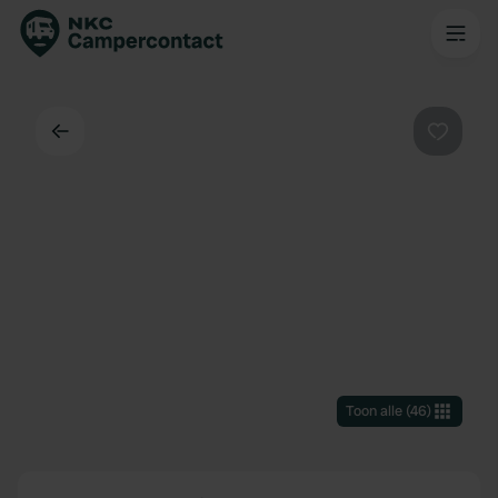
Terug
Favorie
Toon alle
(
46
)