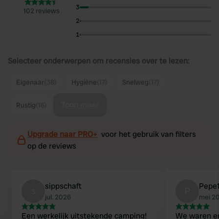
3
102 reviews
2
1
Selecteer onderwerpen om recensies over te lezen:
Eigenaar
(38)
Hygiëne
(17)
Snelweg
(17)
Toon meer
Rustig
(16)
Upgrade naar PRO+
voor het gebruik van filters
op de reviews
sippschaft
Pepe1
s
P
jul. 2026
mei 2
Een werkelijk uitstekende camping!
We waren er