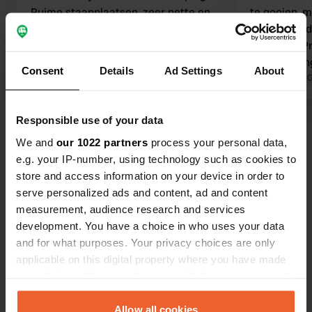
Ruime staanplaatsen, zeer nette en
te gooien, 
goed onderhouden water- en
plannen had
afvalvoorzieningen, en een kleine,
gebleven. Prima voor een
goed uitgeruste hondenren. Het
overnachting. Zeer 
Consent
Details
Ad Settings
About
informatiebord met alle belangrijke
Vertaald door Google
Origineel tonen
onderhouden
Vertaald door 
lokale informatie voor
afvalverwerki
camperreizigers is bijzonder handig.
cent voor 40
Responsible use of your data
Bekijk alle 102 reviews
We komen graag terug!
goede deal,
We and
our 1022 partners
process your personal data,
e.g. your IP-number, using technology such as cookies to
Ben jij hier geweest?
store and access information on your device in order to
serve personalized ads and content, ad and content
measurement, audience research and services
development. You have a choice in who uses your data
and for what purposes. Your privacy choices are only
applicable on this digital property where you have made
Contact
your choices. You can change or withdraw your consent
any time from the Cookie Declaration or by clicking on
Locatie
the Privacy trigger icon.
Allow all cookies