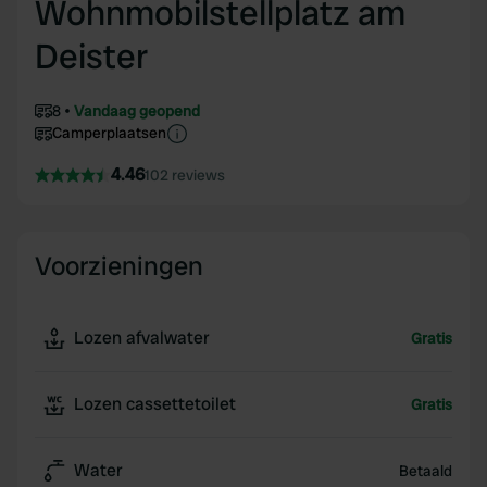
Wohnmobilstellplatz am
Deister
8
Vandaag geopend
Camperplaatsen
4.46
102 reviews
Voorzieningen
Lozen afvalwater
Gratis
Lozen cassettetoilet
Gratis
Water
Betaald