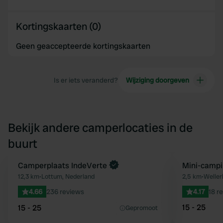
Kortingskaarten (0)
Geen geaccepteerde kortingskaarten
Is er iets veranderd?
Wijziging doorgeven
Bekijk andere camperlocaties in de
buurt
Boek direct
Camperplaats IndeVerte
Mini-campi
Favoriet
12,3 km
•
Lottum, Nederland
2,5 km
•
Weller
4.66
236 reviews
4.17
18 r
15 - 25
15 - 25
Gepromoot