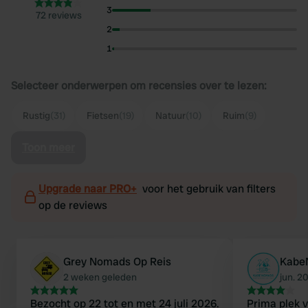
3
72 reviews
2
1
Selecteer onderwerpen om recensies over te lezen:
Rustig
(31)
Fietsen
(19)
Natuur
(10)
Ruim
(9)
Toon meer
Upgrade naar PRO+
voor het gebruik van filters
op de reviews
Grey Nomads Op Reis
Kabe
2 weken geleden
jun. 2
Bezocht op 22 tot en met 24 juli 2026.
Prima plek 