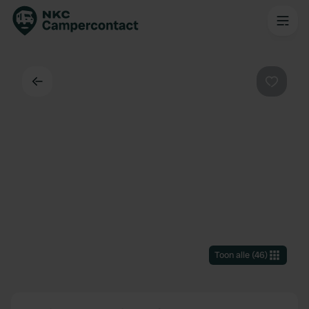
Terug
Favorie
Toon alle
(
46
)