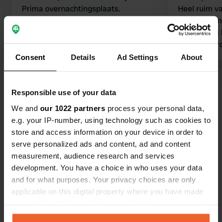
Prima overnachtingsplaats.
Heel ruim va
Overnachtingskosten € 13,00. Aantal
grotere campers. Heerlijk 
"vaste" bewoners nog steeds
bossen. Wij
aanwezig. Lozen, waterinname en
inclusief st
stroom bij prijs inbegrepen.
Consent
Details
Ad Settings
About
Wasmachine en droger tegen
betaling. Deze keer veel overlast van
Bekijk alle 72 reviews
vliegen. 's Avonds komt aardige
Responsible use of your data
mevrouw het geld ophalen. Aanrader.
We and
our 1022 partners
process your personal data,
Ben jij hier geweest?
e.g. your IP-number, using technology such as cookies to
store and access information on your device in order to
serve personalized ads and content, ad and content
measurement, audience research and services
development. You have a choice in who uses your data
and for what purposes. Your privacy choices are only
Contact
applicable on this digital property where you have made
your choices. You can change or withdraw your consent
Locatie
any time from the Cookie Declaration or by clicking on