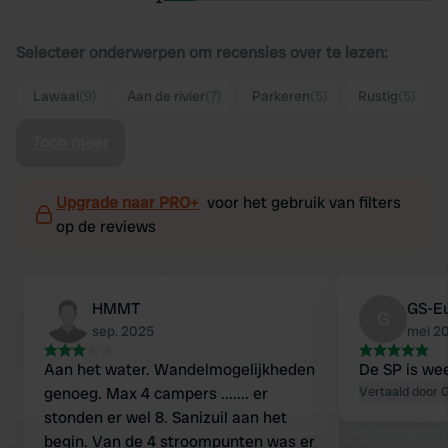
Selecteer onderwerpen om recensies over te lezen:
Lawaai
(9)
Aan de rivier
(7)
Parkeren
(5)
Rustig
(5)
Toon meer
Upgrade naar PRO+
voor het gebruik van filters
op de reviews
HMMT
GS-E
G
sep. 2025
mei 2
Aan het water. Wandelmogelijkheden
De SP is wee
genoeg. Max 4 campers ....... er
Vertaald door 
stonden er wel 8. Sanizuil aan het
begin. Van de 4 stroompunten was er