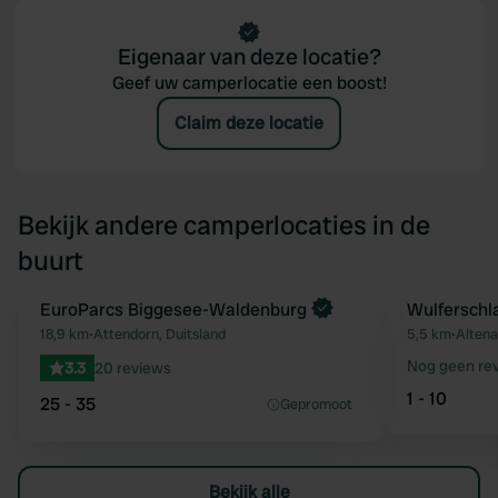
Eigenaar van deze locatie?
Geef uw camperlocatie een boost!
Claim deze locatie
Bekijk andere camperlocaties in de
buurt
Boek direct
EuroParcs Biggesee-Waldenburg
Wulferschl
Favoriet
18,9 km
•
Attendorn, Duitsland
5,5 km
•
Altena
Nog geen re
3.3
20 reviews
1 - 10
25 - 35
Gepromoot
Bekijk alle