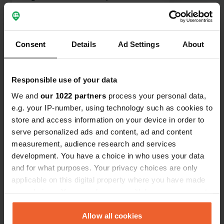
1 kapot. Loopafstand van het
centrum. Leuke waterspeeltuin aan
eind van de camperplaats. Stroom 50
cent per kWh. Water 50 cent 50 liter.
Bekijk alle 25 reviews
Consent
Details
Ad Settings
About
Het gedreun van de (nood)brug was
erg aanwezig.
Ben jij hier geweest?
Responsible use of your data
We and
our 1022 partners
process your personal data,
e.g. your IP-number, using technology such as cookies to
store and access information on your device in order to
serve personalized ads and content, ad and content
measurement, audience research and services
Contact
development. You have a choice in who uses your data
and for what purposes. Your privacy choices are only
Locatie
applicable on this digital property where you have made
Dammstraße
Kopiëren
your choices. You can change or withdraw your consent
58791, Werdohl, Duitsland
any time from the Cookie Declaration or by clicking on
the Privacy trigger icon.
Allow all cookies
Coördinaten