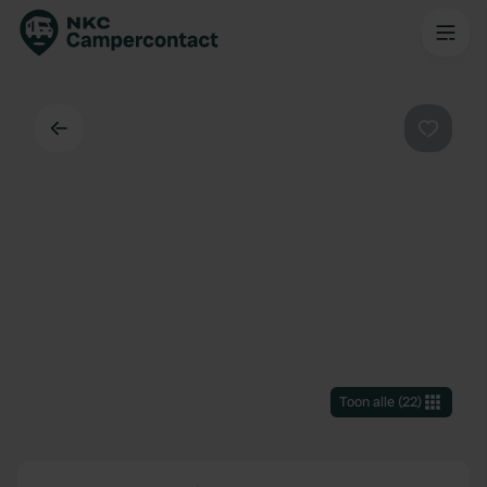
Terug
Favorie
Toon alle
(
22
)