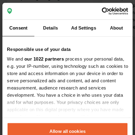
en eetgelegenheden in de buurt. Al
Inchecken g
de rest is betalend: water, elektriciteit
ticketautom
en honden… Eigenlijk een vrij dure
aanwezig me
parking.
wijn en and
Consent
Details
Ad Settings
About
wordt afger
verbruik. De
Bekijk alle 43 reviews
met een een
Responsible use of your data
keurig schoon. Een camper
We and
our 1022 partners
process your personal data,
zoals een ca
e.g. your IP-number, using technology such as cookies to
Ben jij hier geweest?
store and access information on your device in order to
serve personalized ads and content, ad and content
measurement, audience research and services
development. You have a choice in who uses your data
and for what purposes. Your privacy choices are only
applicable on this digital property where you have made
Contact
your choices. You can change or withdraw your consent
any time from the Cookie Declaration or by clicking on
Locatie
the Privacy trigger icon.
Allow all cookies