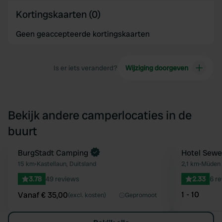
Kortingskaarten (0)
Geen geaccepteerde kortingskaarten
Is er iets veranderd?
Wijziging doorgeven
Bekijk andere camperlocaties in de
buurt
Boek direct
BurgStadt Camping
Hotel Sewe
Favoriet
15 km
•
Kastellaun, Duitsland
2,1 km
•
Müden (
3.78
49 reviews
2.33
6 r
1 - 10
Vanaf € 35,00
(excl. kosten)
Gepromoot