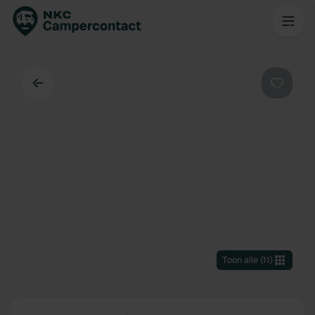
Terug
Favorie
Toon alle
(
11
)