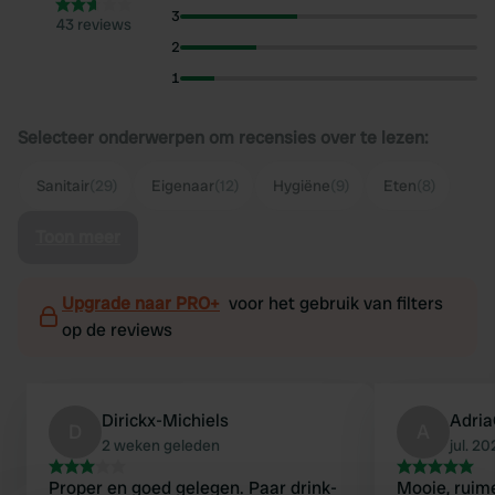
3
43 reviews
2
1
Selecteer onderwerpen om recensies over te lezen:
Sanitair
(29)
Eigenaar
(12)
Hygiëne
(9)
Eten
(8)
Toon meer
Upgrade naar PRO+
voor het gebruik van filters
op de reviews
Dirickx-Michiels
Adri
D
A
2 weken geleden
jul. 2
Proper en goed gelegen. Paar drink-
Mooie, ruim