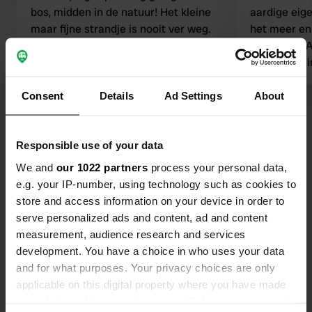
bos, midden in de natuur! Het kleine
aardige eige
maar fijne strandje is nooit ver weg.
het meer en
De sanitaire voorzieningen zijn erg
de bomen. A
schoon en de eigenaren zijn erg
€1 voor 3 mi
vriendelijk en behulpzaam! Een echte
Vertaald door Google
Origineel tonen
Nadeel: alle
aanrader! Wij verbleven er twee
toegankelijk
Consent
Details
Ad Settings
About
weken met onze camper. De prijzen
gezin. Toil
Bekijk alle 8 reviews
zijn normaal gesproken € 12,50 per
camper, € 9,50 per volwassene,
Responsible use of your data
elektriciteit € 4 per dag en een
We and
our 1022 partners
Ben jij hier geweest?
process your personal data,
milieutoeslag van € 1. Er is een kleine
e.g. your IP-number, using technology such as cookies to
winkel die broodjes (alleen op
store and access information on your device in order to
bestelling) en andere kleine artikelen
serve personalized ads and content, ad and content
verkoopt van 8.00 tot 10.00 uur. ...]
measurement, audience research and services
development. You have a choice in who uses your data
and for what purposes. Your privacy choices are only
Contact
applicable on this digital property where you have made
your choices. You can change or withdraw your consent
Locatie