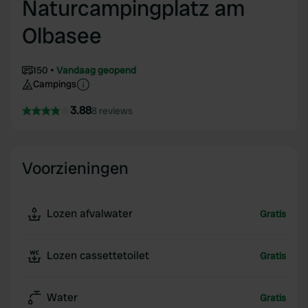
Naturcampingplatz am
Olbasee
150
Vandaag geopend
Campings
3.88
8 reviews
Voorzieningen
Lozen afvalwater
Gratis
Lozen cassettetoilet
Gratis
Water
Gratis