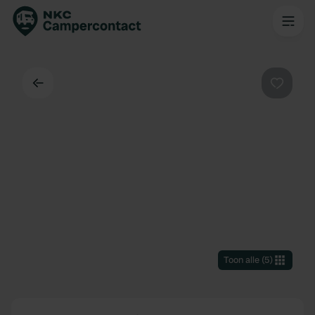
Terug
Favorie
Toon alle
(
5
)