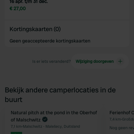
16 apr. t/m 31 dec.
€ 27,00
Kortingskaarten (0)
Geen geaccepteerde kortingskaarten
Is er iets veranderd?
Wijziging doorgeven
Bekijk andere camperlocaties in de
buurt
Boek direct
Natural pitch at the pond in the Oberhof
Ferienhof
Favoriet
of Malschwitz
7,4 km
•
Großdu
7,1 km
•
Malschwitz - Malešecy, Duitsland
Nog geen re