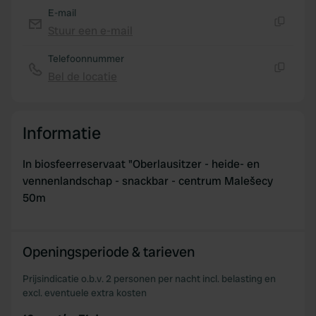
E-mail
Stuur een e-mail
Kopiëren
Telefoonnummer
Bel de locatie
Kopiëren
Informatie
In biosfeerreservaat "Oberlausitzer - heide- en
vennenlandschap - snackbar - centrum Malešecy
50m
Openingsperiode & tarieven
Prijsindicatie o.b.v. 2 personen per nacht incl. belasting en
excl. eventuele extra kosten