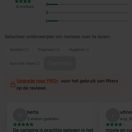
3
8 reviews
2
1
Selecteer onderwerpen om reviews over te lezen:
Sanitair
(5)
Eigenaar
(4)
Hygiëne
(4)
Toon meer
Aan het meer
(3)
Upgrade naar PRO+
voor het gebruik van filters
op de reviews
berta
vdVe
b
v
2 weken geleden
aug. 
De camping is prachtig gelegen in het
mooie en ru