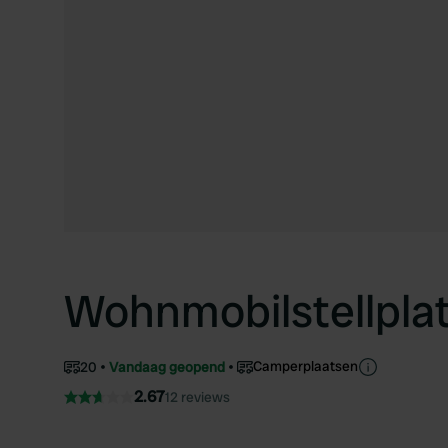
Wohnmobilstellpla
Camperplaatsen
20
Vandaag geopend
2.67
12 reviews