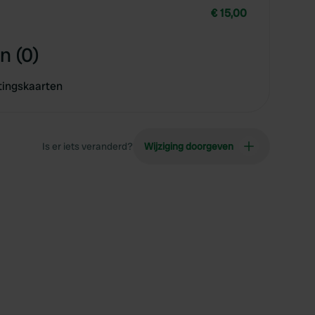
€ 15,00
n (0)
tingskaarten
Is er iets veranderd?
Wijziging doorgeven