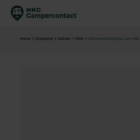
Boek direct
Be
Nederland
Ne
Home
Duitsland
Saksen
Pöhl
Wohnmobilstellplatz am FKK
Duitsland
Du
Frankrijk
Fr
Italië
Ita
Veilig boeken
Sp
Bekijk alle...