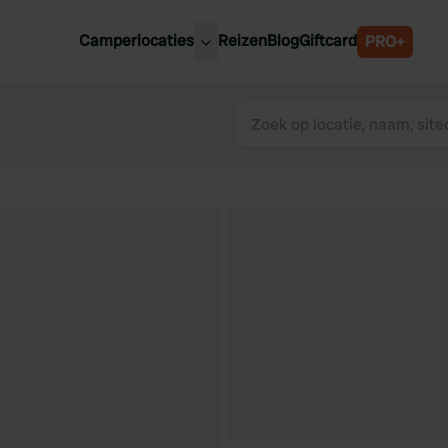
Camperlocaties
Reizen
Blog
Giftcard
PRO+
ste camperplaatsen
België
derland
Luxemburg
itsland
Oostenrijk
ankrijk
Zweden
lië
Zwitserland
anje