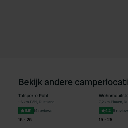
Bekijk andere camperlocati
Talsperre Pöhl
Wohnmobilstel
1,6 km
•
Pöhl, Duitsland
7,2 km
•
Plauen, Du
Favoriet
3.61
14 reviews
4.2
5 review
15 - 25
15 - 25