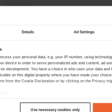
Toon meer
3)
s op de reviews
Details
Ad Settings
Womo_Willi
W
a
jul. 2023
ocess your personal data, e.g. your IP-number, using technolog
Voor 15 euro per nacht veel te duur! Vroeger
ur device in order to serve personalized ads and content, ad a
waren hier hele vriendelijke mensen die alles
ces development. You have a choice in who uses your data and 
regelden - nu is er een parkeerwachter die erg
licable on this digital property where you have made your choic
onvriendelijk is. Het zou mooi zijn als er iets
e from the Cookie Declaration or by clicking on the Privacy trig
wordt geïnvesteerd - niet altijd alleen maar
verzilveren. Bijvoorbeeld een steiger waar je
lees meer
e to:
zonder modder het water in kunt. Of andere
Vertaald door Google
Origineel tonen
t your geographical location which can be accurate to within sev
manieren om zonder modder het water in te
tively scanning it for specific characteristics (fingerprinting)
gaan. Een mooi gazon... Er zijn veel
Use necessary cookies only