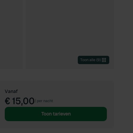
Toon alle
(
9
)
Vanaf
€ 15,00
/
per nacht
Toon tarieven