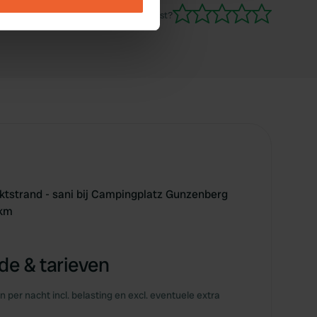
ails section
.
Ben jij hier geweest?
se our traffic. We also share
ers who may combine it with
 services.
ktstrand - sani bij Campingplatz Gunzenberg
7km
e & tarieven
en per nacht incl. belasting en excl. eventuele extra