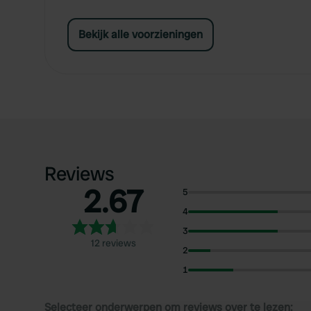
Bekijk alle voorzieningen
Reviews
2.67
5
4
3
12 reviews
2
1
Selecteer onderwerpen om reviews over te lezen: