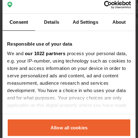
meter verderop is een
voor €7 per 
verzorgingsplaats voor de camper.
elektriciteit.
Het adres is Vorkamp 19b. In het dorp
Vertaald door 
Consent
Details
Ad Settings
About
zijn verschillende restaurants. Wij
hadden een goede ervaring bij
Bekijk alle 56 reviews
restaurant Im Quellenhof.
Responsible use of your data
We and
our 1022 partners
process your personal data,
Ben jij hier geweest?
e.g. your IP-number, using technology such as cookies to
store and access information on your device in order to
serve personalized ads and content, ad and content
measurement, audience research and services
development. You have a choice in who uses your data
and for what purposes. Your privacy choices are only
Contact
applicable on this digital property where you have made
your choices. You can change or withdraw your consent
Locatie
any time from the Cookie Declaration or by clicking on
Alt-Möllner Straße 2A
Kopiëren
the Privacy trigger icon.
Allow all cookies
23879, Mölln, Duitsland