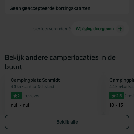
Geen geaccepteerde kortingskaarten
Is er iets veranderd?
Wijziging doorgeven
Bekijk andere camperlocaties in de
buurt
Campingplatz Schmidt
Campingpla
Favoriet
4,3 km
•
Lankau, Duitsland
4,4 km
•
Lankau
2
1 reviews
2.5
2 rev
null - null
10 - 15
Bekijk alle