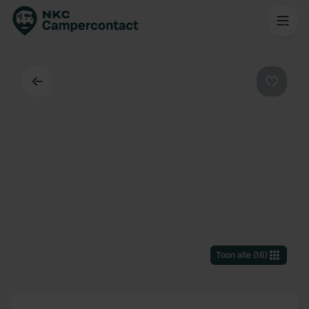
Terug
Favorie
Toon alle
(
16
)