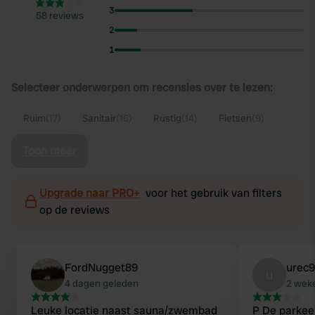
3
58 reviews
2
1
Selecteer onderwerpen om recensies over te lezen:
Ruim
(17)
Sanitair
(16)
Rustig
(14)
Fietsen
(9)
Toon meer
Upgrade naar PRO+
voor het gebruik van filters
op de reviews
FordNugget89
urec
u
4 dagen geleden
2 wek
Leuke locatie naast sauna/zwembad
P De parkeerplaats is prima, maar de