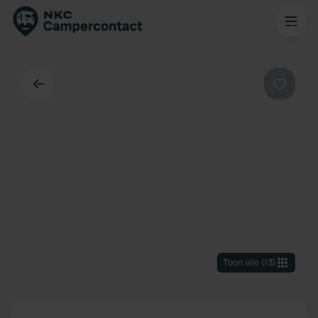
Terug
Favorie
Toon alle
(
13
)