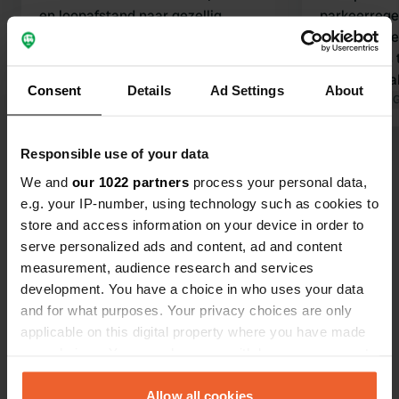
en loopafstand naar gezellig
parkeerrege
stadsstrand met Beachclub. (1500
je een parke
meter) . Ruime plekken. Schaduw en
Parkeren is
zon. Rustig gelegen. €21,- per nacht.
24.00 uur; a
Consent
Details
Ad Settings
About
Betalen bij zwembad.
je een kortp
Vertaald door 
Relatief duu
service: €21 
Responsible use of your data
Bekijk alle 58 reviews
afvalwateraf
We and
our 1022 partners
process your personal data,
onvriendelij
e.g. your IP-number, using technology such as cookies to
Ben jij hier geweest?
store and access information on your device in order to
serve personalized ads and content, ad and content
measurement, audience research and services
development. You have a choice in who uses your data
and for what purposes. Your privacy choices are only
applicable on this digital property where you have made
Contact
your choices. You can change or withdraw your consent
any time from the Cookie Declaration or by clicking on
Locatie
the Privacy trigger icon.
Allow all cookies