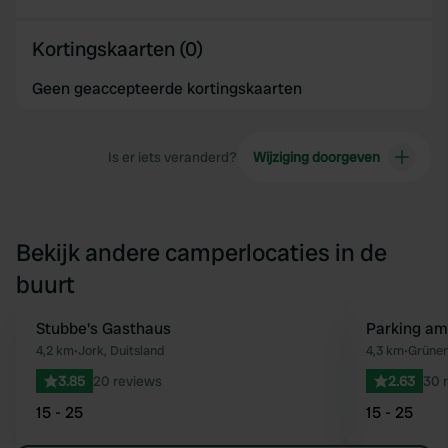
Kortingskaarten (0)
Geen geaccepteerde kortingskaarten
Is er iets veranderd?
Wijziging doorgeven
Bekijk andere camperlocaties in de
buurt
Stubbe's Gasthaus
Parking am
Favoriet
4,2 km
•
Jork, Duitsland
4,3 km
•
Grünen
3.85
20 reviews
2.63
30 
15 - 25
15 - 25