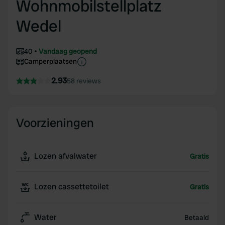
Wohnmobilstellplatz
Wedel
40
Vandaag geopend
Camperplaatsen
2.93
58 reviews
Voorzieningen
Lozen afvalwater
Gratis
Lozen cassettetoilet
Gratis
Water
Betaald