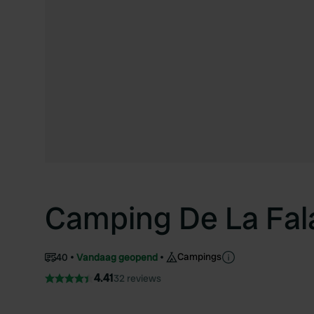
Camping De La Fal
Campings
40
Vandaag geopend
4.41
32 reviews