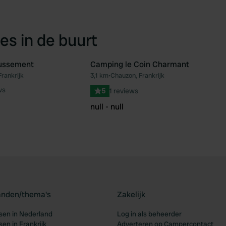
es in de buurt
ussement
Camping le Coin Charmant
rankrijk
3,1 km
•
Chauzon, Frankrijk
Favoriet
Fav
ws
5
1 reviews
null - null
landen/thema's
Zakelijk
en in Nederland
Log in als beheerder
en in Frankrijk
Adverteren op Campercontact