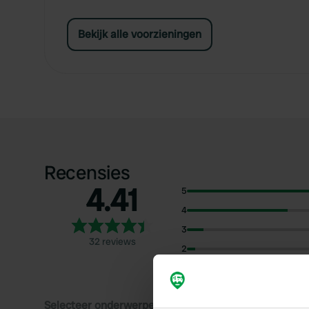
Bekijk alle voorzieningen
Recensies
4.41
5
4
3
32 reviews
2
1
Selecteer onderwerpen om recensies over te lezen: