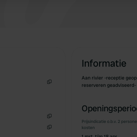
Informatie
Aan rivier -receptie geo
reserveren geadviseerd
Kopiëren
Openingsperiod
Prijsindicatie o.b.v. 2 person
Kopiëren
kosten
Kopiëren
1 mrt. t/m 18 apr.