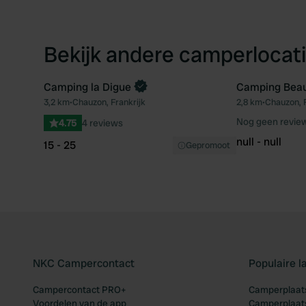
Bekijk andere camperlocati
Camping la Digue
Camping Bea
Boek direct
3,2 km
•
Chauzon, Frankrijk
2,8 km
•
Chauzon, F
Favoriet
Nog geen revie
4.75
4 reviews
null - null
15 - 25
Gepromoot
NKC Campercontact
Populaire 
Campercontact PRO+
Camperplaats
Voordelen van de app
Camperplaats