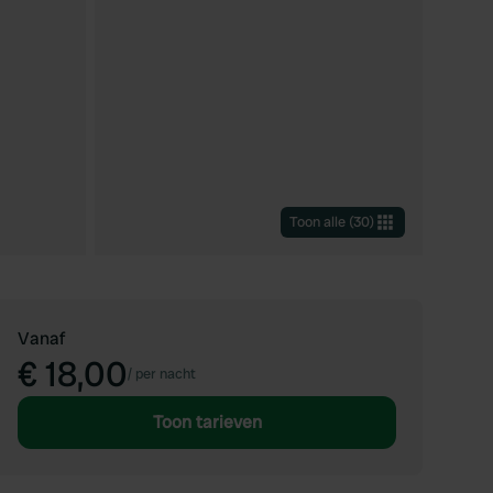
Toon alle
(
30
)
Vanaf
€ 18,00
/
per nacht
Toon tarieven