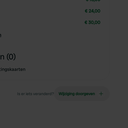
€ 24,00
€ 30,00
n
n (0)
tingskaarten
Is er iets veranderd?
Wijziging doorgeven