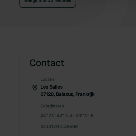
Bekijk alle 32 reviews
rots kliffen en om te fietsen en wandelen is
geweldig.
Contact
Locatie
Les Salles
07120, Balazuc, Frankrijk
Coördinaten
44° 30' 42" N 4° 23' 12" E
44.51179 4.38669