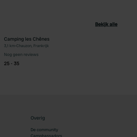
Bekijk alle
Camping les Chênes
3,1 km
•
Chauzon, Frankrijk
oriet
Favoriet
Nog geen reviews
25 - 35
Overig
De community
Campbassadors