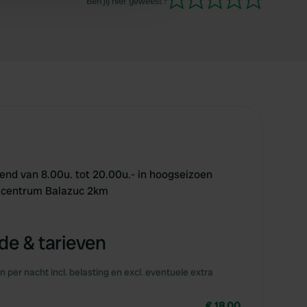
Ben jij hier geweest?
volwassenen) betaalden € 80,64, all-in, voor 2
nachten
pend van 8.00u. tot 20.00u.- in hoogseizoen
- centrum Balazuc 2km
e & tarieven
en per nacht incl. belasting en excl. eventuele extra
€ 18,00