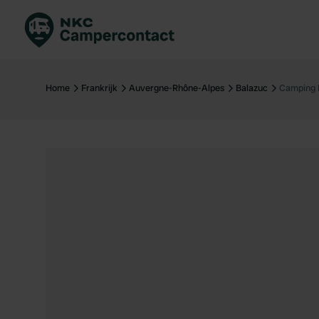
Boek direct
Be
Nederland
Ne
Home
Frankrijk
Auvergne-Rhône-Alpes
Balazuc
Camping D
Duitsland
Du
Frankrijk
Fr
Italië
Ita
Veilig boeken
Sp
Bekijk alle...