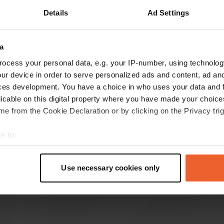
Details
Ad Settings
Toon meer
12)
a
s op de reviews
ocess your personal data, e.g. your IP-number, using technolog
ur device in order to serve personalized ads and content, ad a
ces development. You have a choice in who uses your data and 
Camperlive1!
C
licable on this digital property where you have made your choic
sep. 2025
e from the Cookie Declaration or by clicking on the Privacy trig
op zich een aardige camping. niet te groot, een
keer geen huisjes maar alleen maar
e to:
kampeerplaatsen. Goede fietsmogelijkheden via
t your geographical location which can be accurate to within sev
la via Dolce en het karakteristieke dorpje Vogüé
tively scanning it for specific characteristics (fingerprinting)
goed bereikbaar. Sanitaire voorzieningen veel te
Use necessary cookies only
 personal data is processed and set your preferences in the
det
weinig voor de hoeveelheid mensen. Wel
lees meer
schoon en warme douches.
e content and ads, to provide social media features and to analy
 our site with our social media, advertising and analytics partn
 provided to them or that they’ve collected from your use of their