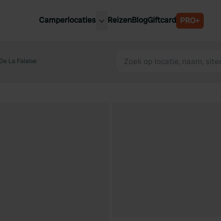
Camperlocaties
Reizen
Blog
Giftcard
PRO+
ste camperplaatsen
België
derland
e La Falaise
Luxemburg
itsland
Oostenrijk
ankrijk
Zweden
lië
Zwitserland
anje