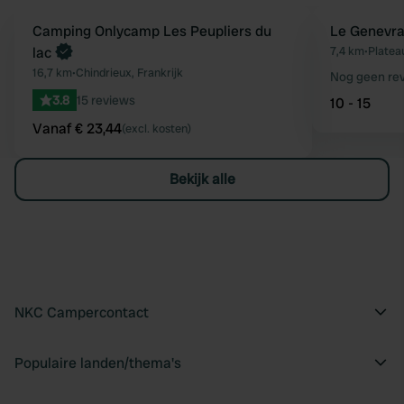
Boek direct
Camping Onlycamp Les Peupliers du
Le Genevr
Favoriet
lac
7,4 km
•
Plateau
16,7 km
•
Chindrieux, Frankrijk
Nog geen re
3.8
15 reviews
10 - 15
Vanaf € 23,44
(excl. kosten)
Bekijk alle
NKC Campercontact
Populaire landen/thema's