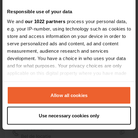
Coördinaten
Responsible use of your data
45° 54' 23" N 5° 40' 46" E
We and
our 1022 partners
process your personal data,
Kopiëren
e.g. your IP-number, using technology such as cookies to
45.90646819 5.67935358
store and access information on your device in order to
Kopiëren
serve personalized ads and content, ad and content
Sitecode
measurement, audience research and services
114143
Kopiëren
development. You have a choice in who uses your data
PRO+
Upgrade naar
and for what purposes. Your privacy choices are only
PRO+
voor alle contactgegevens
applicable on this digital property where you have made
your choices. You can change or withdraw your consent
any time from the Cookie Declaration or by clicking on
Kaart
the Privacy trigger icon.
Allow all cookies
Toon op kaart
Website
If you allow, we would also like to:
Use necessary cookies only
Bezoek website
Collect information about your geographical location
Kopiëren
which can be accurate to within several meters
Telefoonnummer
Identify your device by actively scanning it for
Bel de locatie