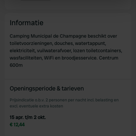
Kopiëren
specific characteristics (fingerprinting)
Find out more about how your personal data is processed
and set your preferences in the
details section
.
Informatie
We use cookies to personalise content and ads, to
Camping Municipal de Champagne beschikt over
provide social media features and to analyse our traffic.
toiletvoorzieningen, douches, watertappunt,
We also share information about your use of our site with
elektriciteit, vuilwaterafvoer, lozen toiletcontainers,
our social media, advertising and analytics partners who
wasfaciliteiten, WiFi en broodjesservice. Centrum
may combine it with other information that you’ve
600m
provided to them or that they’ve collected from your use
of their services.
Openingsperiode & tarieven
Prijsindicatie o.b.v. 2 personen per nacht incl. belasting en
excl. eventuele extra kosten
15 apr. t/m 2 okt.
€ 12,44