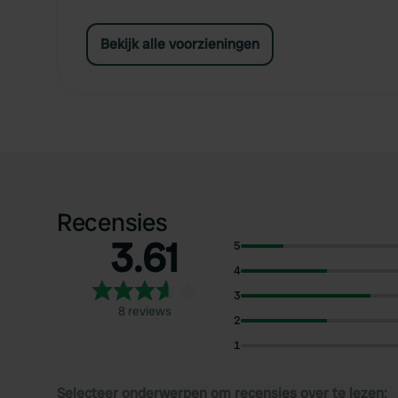
Bekijk alle voorzieningen
Recensies
3.61
5
4
3
8 reviews
2
1
Selecteer onderwerpen om recensies over te lezen: