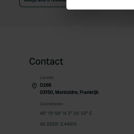
We use cookies to personalis
information about your use of
other information that you’ve
Contact
Locatie
D268
03150, Montoldre, Frankrijk
Coördinaten
46° 19' 58" N 3° 26' 53" E
46.33281 3.44815