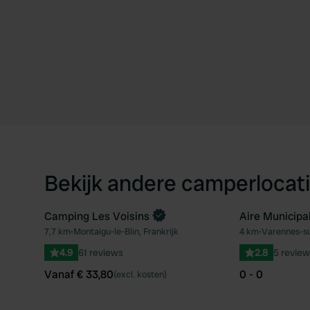
Bekijk andere camperlocati
Camping Les Voisins
Aire Municipa
Boek direct
7,7 km
•
Montaigu-le-Blin, Frankrijk
4 km
•
Varennes-sur
Favoriet
4.9
61 reviews
2.8
5 review
Vanaf € 33,80
0 - 0
(excl. kosten)