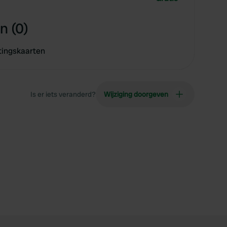
n (0)
tingskaarten
Is er iets veranderd?
Wijziging doorgeven