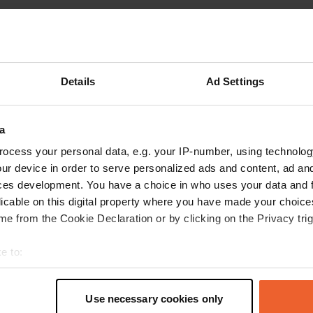
s op de reviews
Details
Ad Settings
dasty
a
d
jun. 2019
ocess your personal data, e.g. your IP-number, using technolog
heel rustige overnachtingsplaats. sanizuil was
ur device in order to serve personalized ads and content, ad a
buiten gebruik op 14/6/19
ces development. You have a choice in who uses your data and 
licable on this digital property where you have made your choic
e from the Cookie Declaration or by clicking on the Privacy trig
e to:
t your geographical location which can be accurate to within sev
tively scanning it for specific characteristics (fingerprinting)
Use necessary cookies only
 personal data is processed and set your preferences in the
det