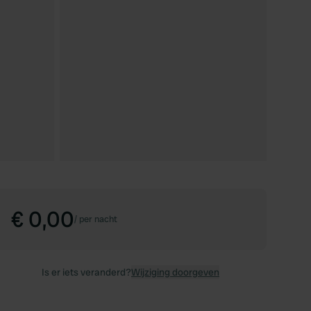
€ 0,00
/
per nacht
Is er iets veranderd?
Wijziging doorgeven