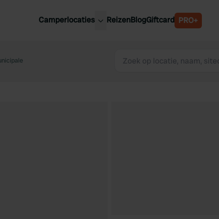
Camperlocaties
Reizen
Blog
Giftcard
PRO+
ste camperplaatsen
België
derland
nicipale
Luxemburg
itsland
Oostenrijk
ankrijk
Zweden
lië
Zwitserland
anje