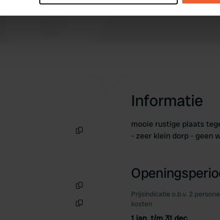
e content and ads, to provide social media features and to analy
 our site with our social media, advertising and analytics partn
 provided to them or that they’ve collected from your use of their
Informatie
mooie rustige plaats teg
- zeer klein dorp - geen 
Kopiëren
Openingsperiod
Prijsindicatie o.b.v. 2 person
Kopiëren
kosten
Kopiëren
1 jan. t/m 31 dec.