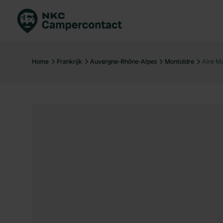
Boek direct
Be
Nederland
Ne
Home
Frankrijk
Auvergne-Rhône-Alpes
Montoldre
Aire Mu
Duitsland
Du
Frankrijk
Fr
Italië
Ita
Veilig boeken
Sp
Bekijk alle...