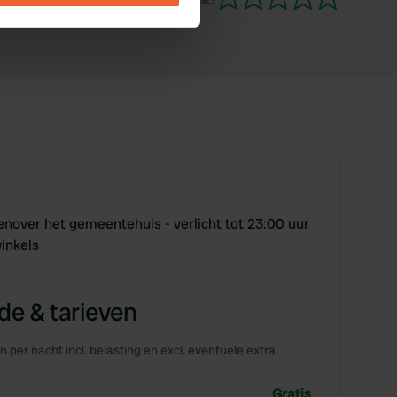
se our traffic. We also share
ers who may combine it with
 services.
enover het gemeentehuis - verlicht tot 23:00 uur
winkels
e & tarieven
en per nacht incl. belasting en excl. eventuele extra
Gratis