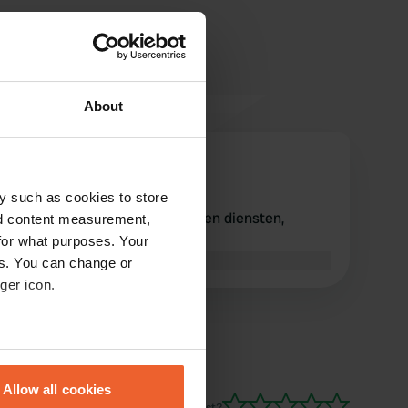
About
pierre.schafer
p
feb. 2019
y such as cookies to store
Zeer rustige locatie, maar geen diensten,
nd content measurement,
behalve grijs water
for what purposes. Your
Vertaald door Google
Origineel tonen
es. You can change or
ger icon.
eral meters
Allow all cookies
ails section
.
Ben jij hier geweest?