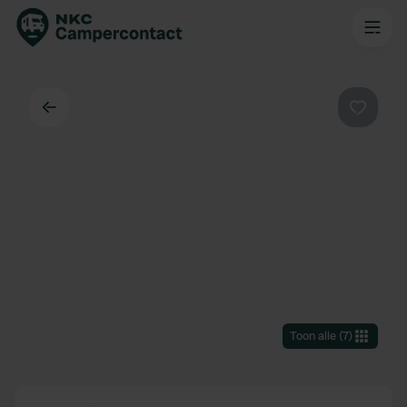
Terug
Favorie
Toon alle
(
7
)