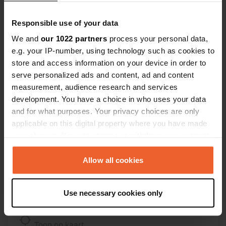
Contact
Responsible use of your data
We and
our 1022 partners
process your personal data,
Locatie
e.g. your IP-number, using technology such as cookies to
D309
Kopiëren
store and access information on your device in order to
71960, Berzé-le-Châtel, Frankrijk
serve personalized ads and content, ad and content
Coördinaten
measurement, audience research and services
development. You have a choice in who uses your data
46° 23' 15" N 4° 41' 24" E
Kopiëren
and for what purposes. Your privacy choices are only
46.38755 4.69008
applicable on this digital property where you have made
Kopiëren
your choices. You can change or withdraw your consent
Sitecode
any time from the Cookie Declaration or by clicking on
13705
Kopiëren
the Privacy trigger icon.
Allow all cookies
PRO+
Upgrade naar
PRO+
voor alle contactgegevens
If you allow, we would also like to:
Use necessary cookies only
Collect information about your geographical location
which can be accurate to within several meters
Kaart
Identify your device by actively scanning it for
Toon op kaart