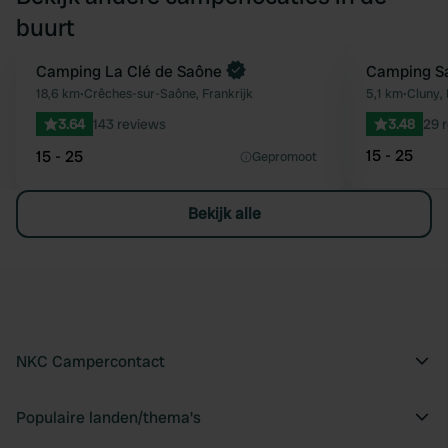
buurt
Boek direct
Camping La Clé de Saône
Camping Sa
Favoriet
18,6 km
•
Crêches-sur-Saône, Frankrijk
5,1 km
•
Cluny, 
3.64
143 reviews
3.48
29 
15 - 25
15 - 25
Gepromoot
Bekijk alle
NKC Campercontact
Populaire landen/thema's