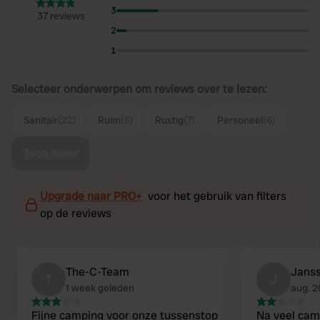
3
37 reviews
2
1
Selecteer onderwerpen om reviews over te lezen:
Sanitair
(22)
Ruim
(8)
Rustig
(7)
Personeel
(6)
Toon meer
Upgrade naar PRO+
voor het gebruik van filters
op de reviews
The-C-Team
Jans
T
J
1 week geleden
aug. 
Fijne camping voor onze tussenstop
Na veel cam