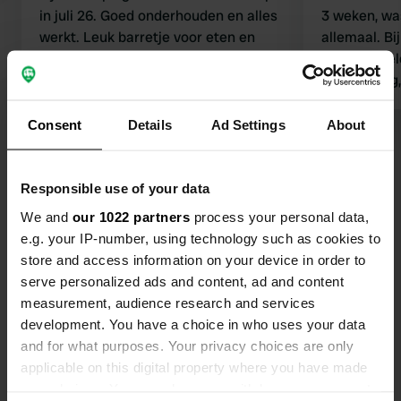
in juli 26. Goed onderhouden en alles
3 weken, wa
werkt. Leuk barretje voor eten en
allemaal. B
drinken met aardige bediening en een
een leeg ve
rustig bandje wat zat te spelen toen
beschutting,
we er waren. Bij de receptie gratis
plaatsen vr
kaartjes voor gemeentezwembad
en zaten vo
Consent
Details
Ad Settings
About
tegenover ingang camping.
Bekijk alle 37 reviews
geboekt, ma
doorgereden. Cafetaria had bes
uitgebreide
Responsible use of your data
Ben jij hier geweest?
wilden best
We and
our 1022 partners
process your personal data,
Wellicht han
e.g. your IP-number, using technology such as cookies to
melden 
store and access information on your device in order to
serve personalized ads and content, ad and content
measurement, audience research and services
development. You have a choice in who uses your data
Contact
and for what purposes. Your privacy choices are only
applicable on this digital property where you have made
Locatie
your choices. You can change or withdraw your consent