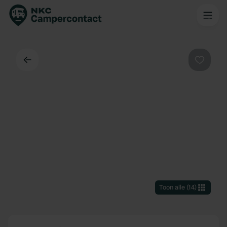
Terug
Favorie
Toon alle
(
14
)