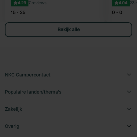
4.29
7 reviews
4.04
23 
15 - 25
0 - 0
Bekijk alle
NKC Campercontact
Populaire landen/thema's
Zakelijk
Overig