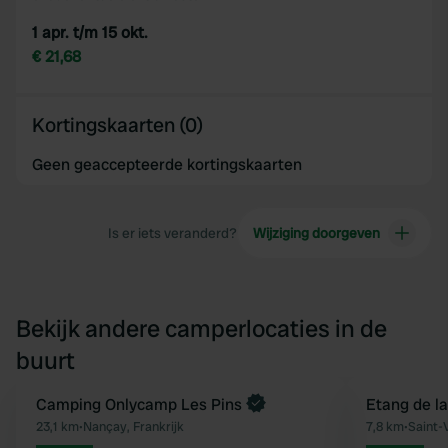
1 apr. t/m 15 okt.
€ 21,68
Kortingskaarten (0)
Geen geaccepteerde kortingskaarten
Is er iets veranderd?
Wijziging doorgeven
Bekijk andere camperlocaties in de
buurt
Boek direct
Camping Onlycamp Les Pins
Etang de la
Favoriet
23,1 km
•
Nançay, Frankrijk
7,8 km
•
Saint-V