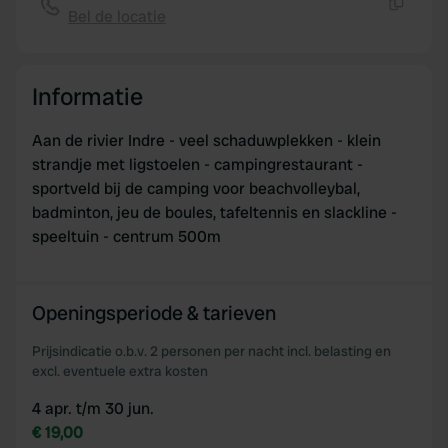
provided to them or that they’ve collected from your use
Bel de locatie
Kopiëren
of their services.
Informatie
Aan de rivier Indre - veel schaduwplekken - klein
strandje met ligstoelen - campingrestaurant -
sportveld bij de camping voor beachvolleybal,
badminton, jeu de boules, tafeltennis en slackline -
speeltuin - centrum 500m
Openingsperiode & tarieven
Prijsindicatie o.b.v. 2 personen per nacht incl. belasting en
excl. eventuele extra kosten
4 apr. t/m 30 jun.
€ 19,00