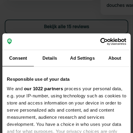
douches war
camping ziet
oude tenten
Bekijk alle 15 reviews
loggen of s
en had vies 
restaurant w
Ben jij hier geweest?
af te voeren
camperplaat
Consent
Details
Ad Settings
About
eens apart 5
Responsible use of your data
Contact
We and
our 1022 partners
process your personal data,
e.g. your IP-number, using technology such as cookies to
store and access information on your device in order to
Locatie
serve personalized ads and content, ad and content
Rue Principale
Kopiëren
measurement, audience research and services
37250, Veigné, Frankrijk
development. You have a choice in who uses your data
Coördinaten
and for what purposes. Your privacy choices are only