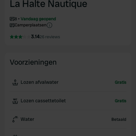
La Halte Nautique
8
Vandaag geopend
Camperplaatsen
3.14
26 reviews
Voorzieningen
Lozen afvalwater
Gratis
Lozen cassettetoilet
Gratis
Water
Betaald