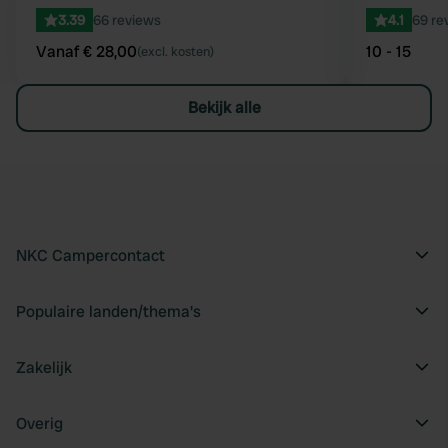
3.39
66 reviews
4.1
69 re
Vanaf € 28,00
10 - 15
(excl. kosten)
Bekijk alle
NKC Campercontact
Populaire landen/thema's
Zakelijk
Overig