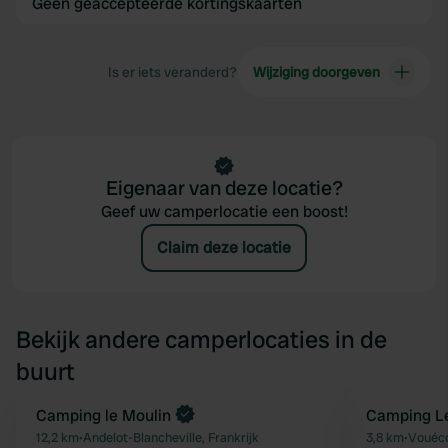
Geen geaccepteerde kortingskaarten
Is er iets veranderd?
Wijziging doorgeven
Eigenaar van deze locatie?
Geef uw camperlocatie een boost!
Claim deze locatie
Bekijk andere camperlocaties in de
buurt
Boek direct
Camping le Moulin
Camping Le
Favoriet
12,2 km
•
Andelot-Blancheville, Frankrijk
3,8 km
•
Vouéco