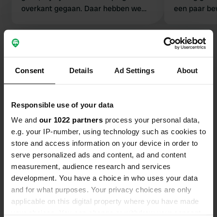
overkant gegaan. Daar hebben we
een paar bew
twee nachten prima gestaan.
verblijven, 
last van, zij
Bekijk alle 26 reviews
hier 1 nacht
rustige plaa
supermarkt 
Consent
Details
Ad Settings
About
Ben jij hier geweest?
loopafstand
nachtje te s
Responsible use of your data
We and
our 1022 partners
process your personal data,
e.g. your IP-number, using technology such as cookies to
Contact
store and access information on your device in order to
serve personalized ads and content, ad and content
measurement, audience research and services
Locatie
development. You have a choice in who uses your data
Rue des Ponts 2
Kopiëren
and for what purposes. Your privacy choices are only
52320, Froncles, Frankrijk
applicable on this digital property where you have made
Coördinaten
your choices. You can change or withdraw your consent