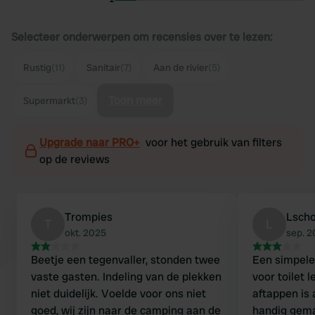
Selecteer onderwerpen om recensies over te lezen:
Rustig
(11)
Sanitair
(7)
Aan de rivier
(5)
Toon meer
Supermarkt
(3)
Upgrade naar PRO+
voor het gebruik van filters
op de reviews
Trompies
Lsch
T
L
okt. 2025
sep. 
Beetje een tegenvaller, stonden twee
Een simpele
vaste gasten. Indeling van de plekken
voor toilet 
niet duidelijk. Voelde voor ons niet
aftappen is
goed, wij zijn naar de camping aan de
handig gema