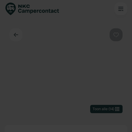
Terug
Favorie
Toon alle
(
14
)