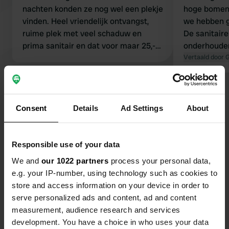
nachten konden ze nog wel een plekje
hoge bomen.
vinden. Heel vriendelijk ontvangst,
we hebben 
ruime plek met veel schaduw en
De sanitaire
prima sanitair en dat voor maar 25,-
onderhouden
p.n. voor 2 pers.
Vertaald door 
Bekijk alle 109 reviews
Consent
Details
Ad Settings
About
Ben jij hier geweest?
Responsible use of your data
We and
our 1022 partners
process your personal data,
e.g. your IP-number, using technology such as cookies to
store and access information on your device in order to
serve personalized ads and content, ad and content
Contact
measurement, audience research and services
development. You have a choice in who uses your data
Locatie