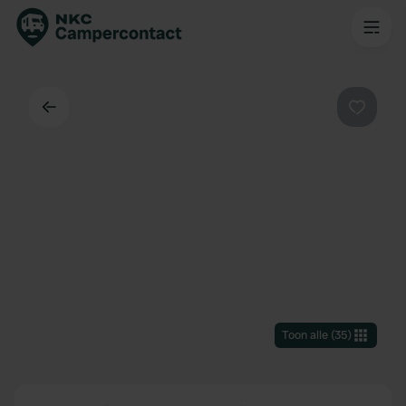
Terug
Favorie
Toon alle
(
35
)