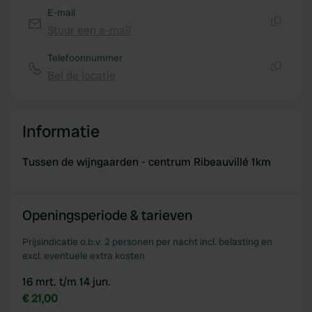
may combine it with other information that you’ve
E-mail
provided to them or that they’ve collected from your use
Stuur een e-mail
of their services.
Kopiëren
Telefoonnummer
Bel de locatie
Kopiëren
Informatie
Tussen de wijngaarden - centrum Ribeauvillé 1km
Openingsperiode & tarieven
Prijsindicatie o.b.v. 2 personen per nacht incl. belasting en
excl. eventuele extra kosten
16 mrt. t/m 14 jun.
€ 21,00