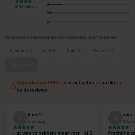
3
109 reviews
2
1
Selecteer onderwerpen om recensies over te lezen:
Sanitair
(68)
Stad
(39)
Ruim
(31)
Fietsen
(28)
Toon meer
Upgrade naar PRO+
voor het gebruik van filters
op de reviews
ImmW
migel
I
m
Vandaag
2 wek
Het was volgeboekt maar voor 1 of 2
Prachtige c