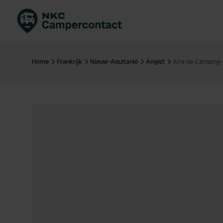
Boek direct
Be
Nederland
Ne
Home
Frankrijk
Nieuw-Aquitanië
Anglet
Aire de Camping-
Duitsland
Du
Frankrijk
Fr
Italië
Ita
Veilig boeken
Sp
Bekijk alle...