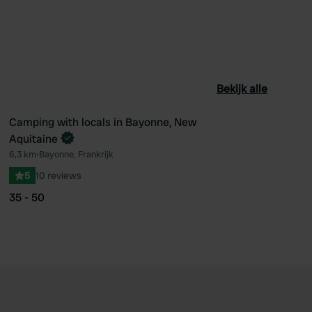
Bekijk alle
Camping with locals in Bayonne, New
Boek direct
Aquitaine
oriet
Favoriet
6,3 km
•
Bayonne, Frankrijk
5
10 reviews
35 - 50