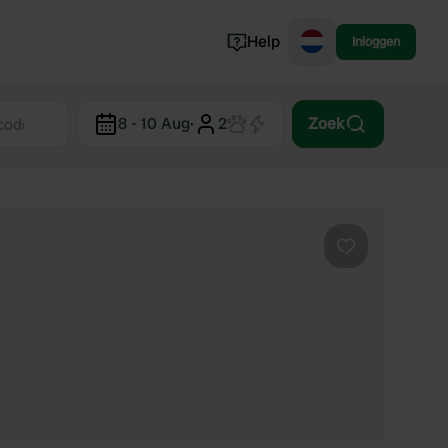
Help
Inloggen
Noorwegen
8 - 10 Aug
·
2
Zoek
Portugal
Denemarken
Slovenië
Bekijk alle...
Favoriet