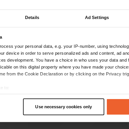
Details
Ad Settings
Toon meer
1)
a
s op de reviews
ocess your personal data, e.g. your IP-number, using technolog
ur device in order to serve personalized ads and content, ad a
ces development. You have a choice in who uses your data and 
dutchmoab
licable on this digital property where you have made your choic
d
jun. 2026
e from the Cookie Declaration or by clicking on the Privacy trig
Goede lokatie. Had problemen met inrijden en
e to:
uitrijden. Telefoonnummers niet bereikbaar.
t your geographical location which can be accurate to within sev
Bijna een uur gewacht totdat een andere
tively scanning it for specific characteristics (fingerprinting)
camperaar me geholpen heeft
Use necessary cookies only
 personal data is processed and set your preferences in the
det
e content and ads, to provide social media features and to analy