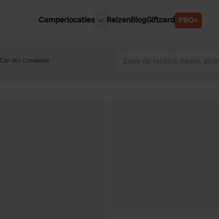
Camperlocaties
Reizen
Blog
Giftcard
PRO+
ste camperplaatsen
België
derland
Car des Corsaires
Luxemburg
itsland
Oostenrijk
ankrijk
Zweden
lië
Zwitserland
anje