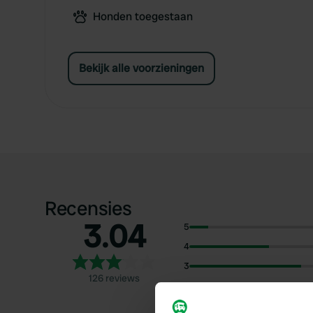
Honden toegestaan
Bekijk alle voorzieningen
Recensies
3.04
5
4
3
126 reviews
2
1