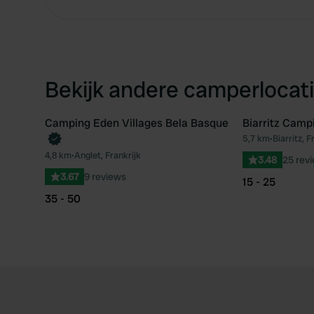
Bekijk andere camperlocati
Camping Eden Villages Bela Basque
Biarritz Camp
Boek direct
5,7 km
•
Biarritz, F
Favoriet
4,8 km
•
Anglet, Frankrijk
3.48
25 rev
3.67
9 reviews
15 - 25
35 - 50