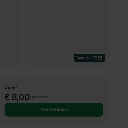
Toon alle
(
17
)
Vanaf
€ 8,00
/
per nacht
Toon tarieven