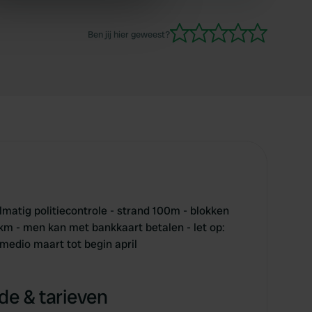
hier nog nooit geweest en wij zijn dit jaar voor
ers who may combine it with
het eerst met onze camper op stap. We
 services.
Ben jij hier geweest?
genieten ervan ja ook hier.
lmatig politiecontrole - strand 100m - blokken
km - men kan met bankkaart betalen - let op:
medio maart tot begin april
e & tarieven