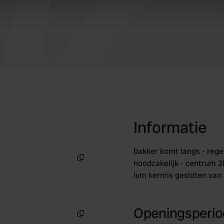
 our site with our social media, advertising and analytics partn
 provided to them or that they’ve collected from your use of their
Informatie
bakker komt langs - rege
noodzakelijk - centrum 2
Kopiëren
ivm kermis gesloten van 
Openingsperiod
Kopiëren