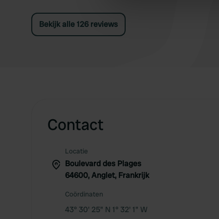
information about your use of
other information that you’ve
Bekijk alle 126 reviews
Contact
Locatie
Boulevard des Plages
64600, Anglet, Frankrijk
Coördinaten
43° 30' 25" N 1° 32' 1" W