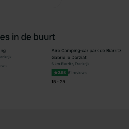
es in de buurt
ing
Aire Camping-car park de Biarritz
rankrijk
Gabrielle Dorziat
Favoriet
Fav
6 km
•
Biarritz, Frankrijk
iews
2.98
61 reviews
15 - 25