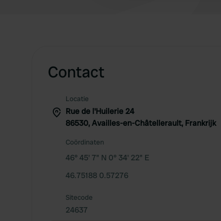
Contact
Locatie
Rue de l'Huilerie 24
86530, Availles-en-Châtellerault, Frankrijk
Coördinaten
46° 45' 7" N 0° 34' 22" E
46.75188 0.57276
Sitecode
24637