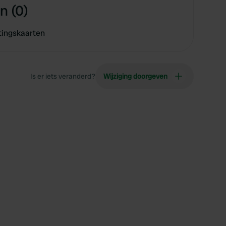
n (0)
tingskaarten
Is er iets veranderd?
Wijziging doorgeven