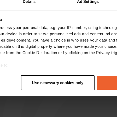
Details
Ad Settings
s op de reviews
a
ocess your personal data, e.g. your IP-number, using technolog
peter-anneke
p
ur device in order to serve personalized ads and content, ad a
okt. 2025
ces development. You have a choice in who uses your data and 
licable on this digital property where you have made your choic
we stonden hier met 6 campers. rustige plek
e from the Cookie Declaration or by clicking on the Privacy trig
tussen de notenbomen. wat
hanen/ganzengeluiden. geen voorzieningen,
e to:
maar dat heeft een camperaar toch niet nodig.
winkel met veel mooie producten. het personeel
t your geographical location which can be accurate to within sev
was niet erg toeschietelijk! jammer!
lees meer
tively scanning it for specific characteristics (fingerprinting)
Use necessary cookies only
 personal data is processed and set your preferences in the
det
e content and ads, to provide social media features and to analy
 our site with our social media, advertising and analytics partn
 provided to them or that they’ve collected from your use of their