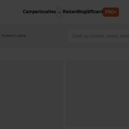
Camperlocaties
Reizen
Blog
Giftcard
PRO+
ste camperplaatsen
België
derland
Huilerie Lepine
Luxemburg
itsland
Oostenrijk
ankrijk
Zweden
lië
Zwitserland
anje