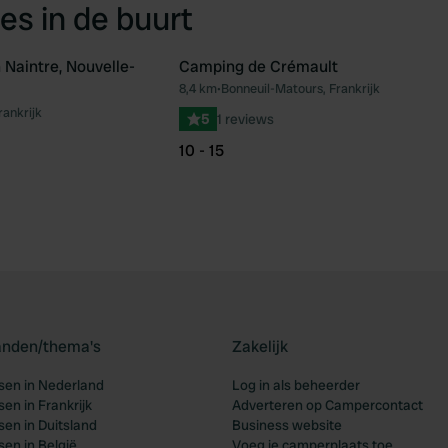
es in de buurt
Naintre, Nouvelle-
Camping de Crémault
8,4 km
•
Bonneuil-Matours, Frankrijk
Favoriet
Fav
rankrijk
5
1 reviews
10 - 15
landen/thema's
Zakelijk
en in Nederland
Log in als beheerder
en in Frankrijk
Adverteren op Campercontact
en in Duitsland
Business website
en in België
Voeg je camperplaats toe