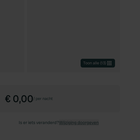
Toon alle
(
13
)
€ 0,00
/
per nacht
Is er iets veranderd?
Wijziging doorgeven