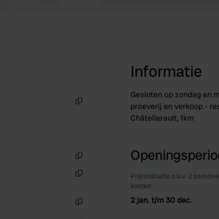
Informatie
Gesloten op zondag en m
proeverij en verkoop - r
Kopiëren
Châtellerault, 1km
Openingsperiod
Kopiëren
Prijsindicatie o.b.v. 2 person
Kopiëren
kosten
2 jan. t/m 30 dec.
Kopiëren