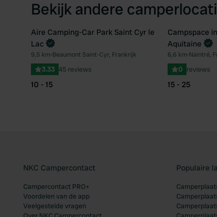
Bekijk andere camperlocati
Aire Camping-Car Park Saint Cyr le
Campspace in 
Boek direct
Lac
Aquitaine
Favoriet
9,5 km
•
Beaumont Saint-Cyr, Frankrijk
6,6 km
•
Naintré, F
3.33
45 reviews
0
reviews
10 - 15
15 - 25
NKC Campercontact
Populaire 
Campercontact PRO+
Camperplaats
Voordelen van de app
Camperplaats
Veelgestelde vragen
Camperplaats
Over NKC Campercontact
Camperplaats