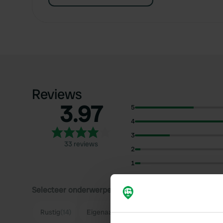
Reviews
3.97
5
4
3
33 reviews
2
1
Selecteer onderwerpen om reviews over te lezen:
Rustig
(14)
Eigenaar
(10)
Natuur
(9)
Eten
(7)