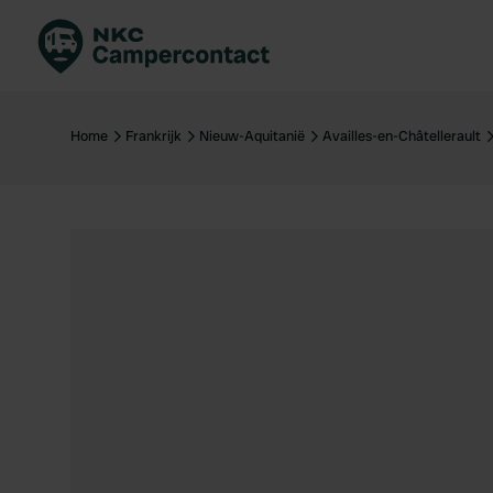
Boek direct
Be
Nederland
Ne
Home
Frankrijk
Nieuw-Aquitanië
Availles-en-Châtellerault
Duitsland
Du
Frankrijk
Fr
Italië
Ita
Veilig boeken
Sp
Bekijk alle...