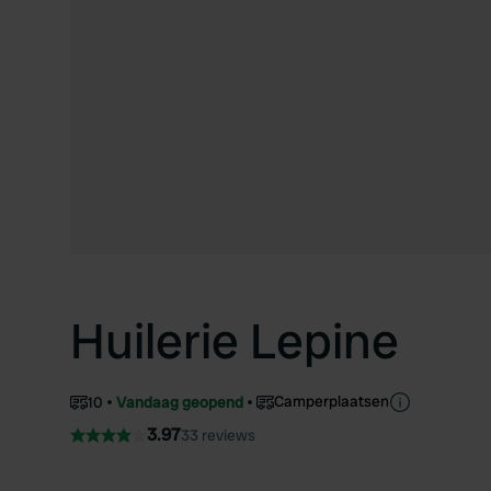
Huilerie Lepine
Camperplaatsen
10
Vandaag geopend
3.97
33 reviews