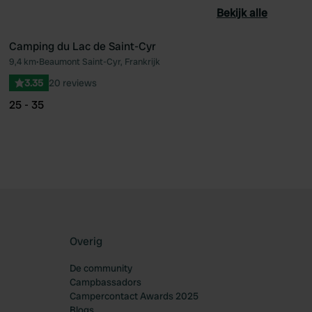
Bekijk alle
Camping du Lac de Saint-Cyr
9,4 km
•
Beaumont Saint-Cyr, Frankrijk
oriet
Favoriet
3.35
20 reviews
25 - 35
Overig
De community
Campbassadors
Campercontact Awards 2025
Blogs