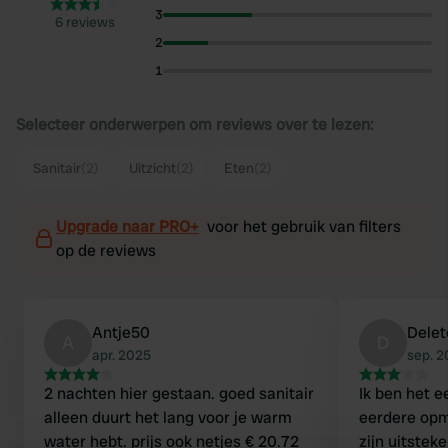
3
6 reviews
2
1
Selecteer onderwerpen om reviews over te lezen:
Sanitair
(2)
Uitzicht
(2)
Eten
(2)
Upgrade naar PRO+
voor het gebruik van filters
op de reviews
Antje50
Dele
A
D
apr. 2025
sep. 
2 nachten hier gestaan. goed sanitair
Ik ben het e
alleen duurt het lang voor je warm
eerdere opme
water hebt. prijs ook netjes € 20.72
zijn uitstek