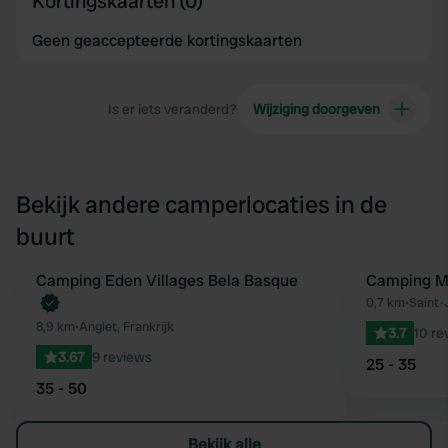
Kortingskaarten (0)
Geen geaccepteerde kortingskaarten
Is er iets veranderd?
Wijziging doorgeven
Bekijk andere camperlocaties in de
buurt
Boek direct
Camping Eden Villages Bela Basque
Camping M
Favoriet
0,7 km
•
Saint-
8,9 km
•
Anglet, Frankrijk
3.7
10 re
3.67
9 reviews
25 - 35
35 - 50
Bekijk alle