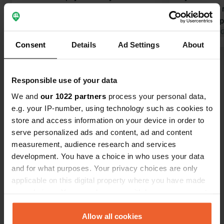
(asci) blokken nodig.
douches...)
zijn erg kr
onze 7,5m b
Vertaald door 
zijn te ondi
Consent
Details
Ad Settings
About
en de bomen
Bekijk alle 6 reviews
de ruimte m
om in de len
Responsible use of your data
Bovendien z
We and
our 1022 partners
Ben jij hier geweest?
process your personal data,
bomen laag 
e.g. your IP-number, using technology such as cookies to
store and access information on your device in order to
serve personalized ads and content, ad and content
measurement, audience research and services
development. You have a choice in who uses your data
and for what purposes. Your privacy choices are only
Contact
applicable on this digital property where you have made
your choices. You can change or withdraw your consent
Locatie
any time from the Cookie Declaration or by clicking on
quartier acotz 115 chemin duhartia
Kopiëren
the Privacy trigger icon.
Allow all cookies
64500, Saint-Jean-de-Luz, Frankrijk