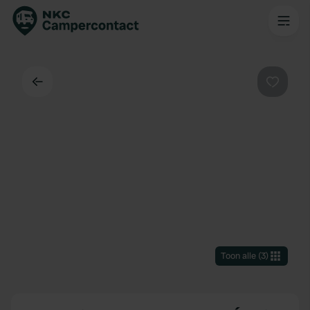
Terug
Favorie
Toon alle
(
3
)