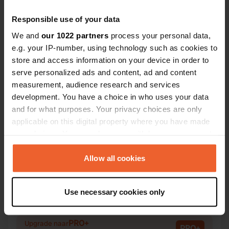
Responsible use of your data
We and
our 1022 partners
process your personal data,
e.g. your IP-number, using technology such as cookies to
Contact
store and access information on your device in order to
serve personalized ads and content, ad and content
measurement, audience research and services
Locatie
development. You have a choice in who uses your data
La Belle Étoile 525
Kopiëren
and for what purposes. Your privacy choices are only
49320, Brissac-Loire-Aubance, Frankrijk
applicable on this digital property where you have made
your choices. You can change or withdraw your consent
Coördinaten
any time from the Cookie Declaration or by clicking on
47° 19' 59" N 0° 26' 11" W
the Privacy trigger icon.
Allow all cookies
Kopiëren
47.333177 -0.436299
Kopiëren
If you allow, we would also like to:
Sitecode
Use necessary cookies only
Collect information about your geographical location
108134
Kopiëren
which can be accurate to within several meters
Identify your device by actively scanning it for
PRO+
Upgrade naar
PRO+