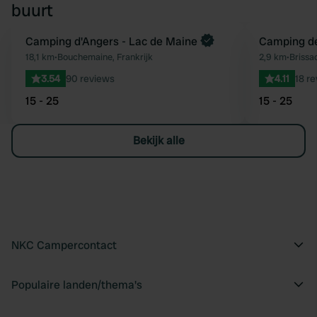
buurt
Boek direct
Camping d'Angers - Lac de Maine
Camping de
Favoriet
18,1 km
•
Bouchemaine, Frankrijk
2,9 km
•
Brissa
3.54
90 reviews
4.11
18 r
15 - 25
15 - 25
Bekijk alle
NKC Campercontact
Populaire landen/thema's