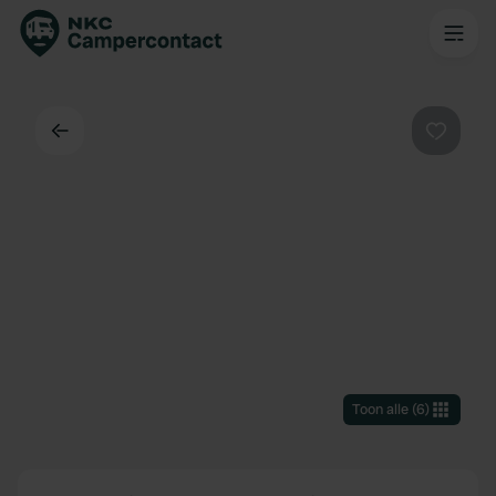
Terug
Favorie
Toon alle
(
6
)