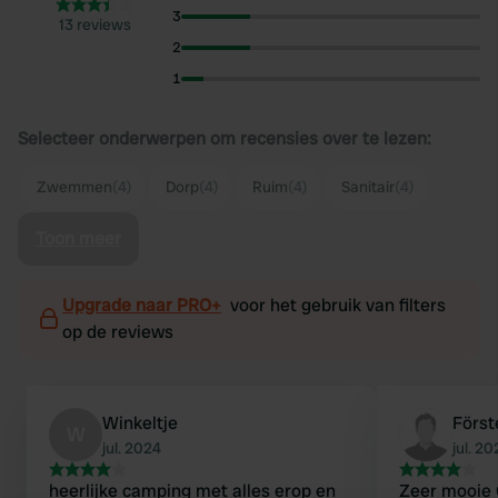
3
13 reviews
2
1
Selecteer onderwerpen om recensies over te lezen:
Zwemmen
(4)
Dorp
(4)
Ruim
(4)
Sanitair
(4)
Toon meer
Upgrade naar PRO+
voor het gebruik van filters
op de reviews
Winkeltje
Förste
W
jul. 2024
jul. 2
heerlijke camping met alles erop en
Zeer mooie 