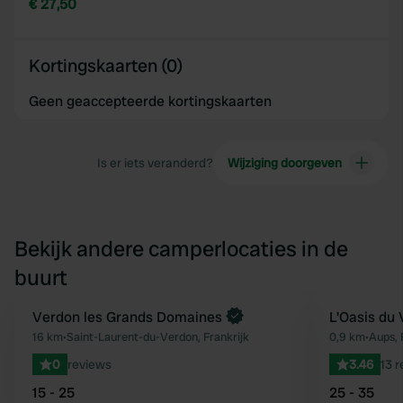
€ 27,50
Kortingskaarten (0)
Geen geaccepteerde kortingskaarten
Is er iets veranderd?
Wijziging doorgeven
Bekijk andere camperlocaties in de
buurt
Boek direct
Verdon les Grands Domaines
L'Oasis du
Favoriet
16 km
•
Saint-Laurent-du-Verdon, Frankrijk
0,9 km
•
Aups, 
0
reviews
3.46
13 
15 - 25
25 - 35