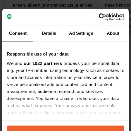
eraan. alleen jammer dat als je er van
naar het dor
uit gaat rond die 27 euro per nacht te
Mooie petan
betalen. dat je 50 euro per nacht
geen grote w
moet betalen.
mooi zwemb
Vertaald door 
Consent
Details
Ad Settings
About
Bekijk alle 13 reviews
Responsible use of your data
We and
our 1022 partners
process your personal data,
e.g. your IP-number, using technology such as cookies to
Ben jij hier geweest?
store and access information on your device in order to
serve personalized ads and content, ad and content
measurement, audience research and services
development. You have a choice in who uses your data
and for what purposes. Your privacy choices are only
applicable on this digital property where you have made
Contact
your choices. You can change or withdraw your consent
any time from the Cookie Declaration or by clicking on
Locatie