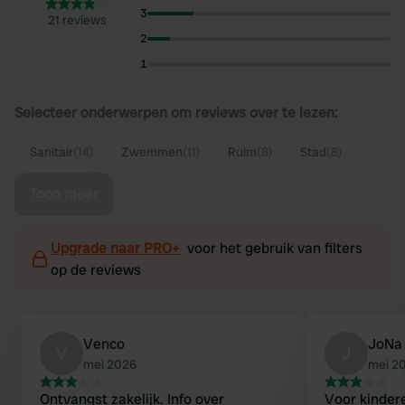
3
21 reviews
2
1
Selecteer onderwerpen om reviews over te lezen:
Sanitair
(14)
Zwemmen
(11)
Ruim
(8)
Stad
(8)
Toon meer
Upgrade naar PRO+
voor het gebruik van filters
op de reviews
Venco
JoNa
V
J
mei 2026
mei 2
Ontvangst zakelijk. Info over
Voor kindere