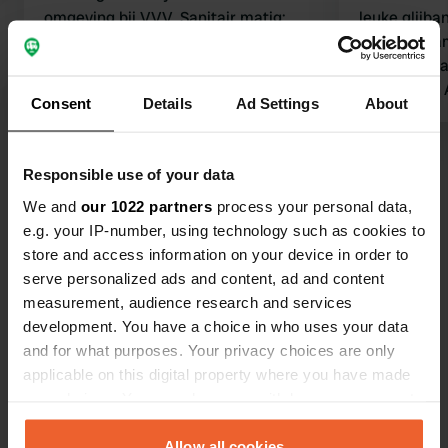
omgeving bij VVV. Sanitair matig:
leuke glijba
geen prullenbak, douches heet/koud,
‘gehokte cam
kapotte kranen en matig schoon. WiFi
plaatsen ma
instabiel. Plaatsen 150 m2. Mooi
of fantasie. 
Consent
Details
Ad Settings
About
zwembad. Gunstige liggen bij leuk
houdt past h
dorpje. In hoogseizoen zou ik hier niet
willen staan. De hard rijdende auto’s
Bekijk alle 21 reviews
Responsible use of your data
doen letterlijk en figuurlijk veel stof
We and
our 1022 partners
process your personal data,
opwaaien.
Ben jij hier geweest?
e.g. your IP-number, using technology such as cookies to
store and access information on your device in order to
serve personalized ads and content, ad and content
measurement, audience research and services
development. You have a choice in who uses your data
and for what purposes. Your privacy choices are only
Contact
applicable on this digital property where you have made
your choices. You can change or withdraw your consent
any time from the Cookie Declaration or by clicking on
Locatie
the Privacy trigger icon.
Allow all cookies