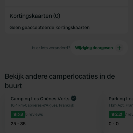
Kortingskaarten (0)
Geen geaccepteerde kortingskaarten
Is er iets veranderd?
Wijziging doorgeven
Bekijk andere camperlocaties in de
buurt
Camping Les Chênes Verts
Parking Lo
Favoriet
10,4 km
•
Cabrières-d'Aigues, Frankrijk
1 km
•
Apt, Fran
3.8
5 reviews
2.21
7 re
25 - 35
0 - 0