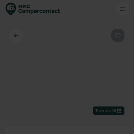
Terug
Favorie
Toon alle
(
4
)