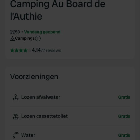
Camping Au Board de
l’Authie
50
Vandaag geopend
Campings
4.14
77 reviews
Voorzieningen
Lozen afvalwater
Gratis
Lozen cassettetoilet
Gratis
Water
Gratis