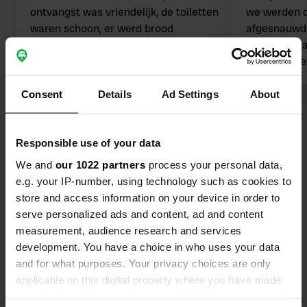
ontvangst was vriendelijk, de toiletten
we werden d
waren schoon, er werd brood
afgesnauwd o
geserveerd en de prijs is uniek en niet
naast zijn c
te vergelijken met de prijzen hier in
vluchteling
Duitsland.
Vertaald door Google
Origineel tonen
zaten gezell
sanizuil in 
Consent
Details
Ad Settings
About
bezocht. G
Bekijk alle 77 reviews
hier niet ter
Responsible use of your data
We and
our 1022 partners
Ben jij hier geweest?
process your personal data,
e.g. your IP-number, using technology such as cookies to
store and access information on your device in order to
serve personalized ads and content, ad and content
measurement, audience research and services
development. You have a choice in who uses your data
and for what purposes. Your privacy choices are only
Contact
applicable on this digital property where you have made
your choices. You can change or withdraw your consent
Locatie