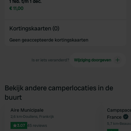
1 feb. t/m 1 dec.
€ 11,00
Kortingskaarten (0)
Geen geaccepteerde kortingskaarten
Is er iets veranderd?
Wijziging doorgeven
Bekijk andere camperlocaties in de
buurt
Aire Municipale
Boek direct
Campspace
Favoriet
2,6 km
•
Doullens, Frankrijk
France
5,7 km
•
Beauva
3.07
45 reviews