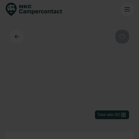
Terug
Favorie
Toon alle
(
31
)