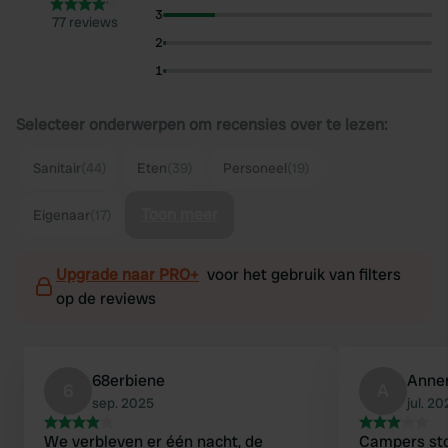
3
77 reviews
2
1
Selecteer onderwerpen om recensies over te lezen:
Sanitair
(44)
Eten
(39)
Personeel
(19)
Toon meer
Eigenaar
(17)
Upgrade naar PRO+
voor het gebruik van filters
op de reviews
68erbiene
Anne
6
A
sep. 2025
jul. 2
We verbleven er één nacht, de
Campers sto