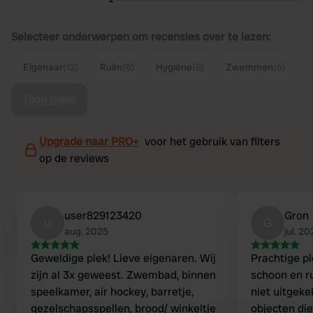
Selecteer onderwerpen om recensies over te lezen:
Eigenaar
(12)
Ruim
(6)
Hygiëne
(6)
Zwemmen
(5)
Toon meer
Upgrade naar PRO+
voor het gebruik van filters
op de reviews
user829123420
Gron
u
G
aug. 2025
jul. 2
Geweldige plek! Lieve eigenaren. Wij
Prachtige pl
zijn al 3x geweest. Zwembad, binnen
schoon en r
speelkamer, air hockey, barretje,
niet uitgeke
gezelschapsspellen, brood/ winkeltje
objecten di