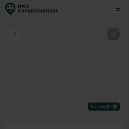
Terug
Favorie
Toon alle
(
21
)