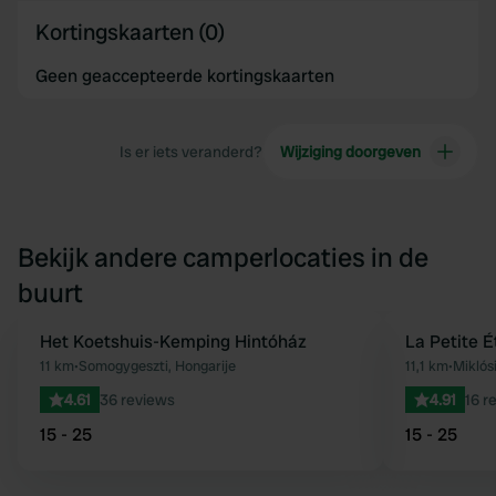
Kortingskaarten (0)
Geen geaccepteerde kortingskaarten
Is er iets veranderd?
Wijziging doorgeven
Bekijk andere camperlocaties in de
buurt
Het Koetshuis-Kemping Hintóház
La Petite É
Favoriet
11 km
•
Somogygeszti, Hongarije
11,1 km
•
Miklósi
4.61
36 reviews
4.91
16 r
15 - 25
15 - 25