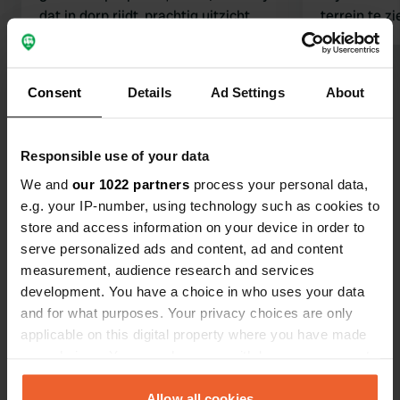
dat in dorp rijdt, prachtig uitzicht,
terrein te z
vuurplaats, stilte, burlende herten in
gezellige d
september, mooi zicht, ruime plekken,
crew......le
schone douche en toilet, mini
Bekijk alle 16 reviews
echte aanra
Consent
Details
Ad Settings
About
bibliotheek, gezelschapsspellen, mooi
wandelen, koude drankjes, keurig
Ben jij hier geweest?
onderhouden, de toegangsweg is wat
Responsible use of your data
verouderd en je denkt…..waar komt
We and
our 1022 partners
process your personal data,
dit uit. En dan….10!
e.g. your IP-number, using technology such as cookies to
store and access information on your device in order to
serve personalized ads and content, ad and content
Contact
measurement, audience research and services
development. You have a choice in who uses your data
and for what purposes. Your privacy choices are only
Locatie
applicable on this digital property where you have made
Ady Endre utca 46
Kopiëren
your choices. You can change or withdraw your consent
7282, Kisbárapáti, Hongarije
any time from the Cookie Declaration or by clicking on
Coördinaten
the Privacy trigger icon.
Allow all cookies