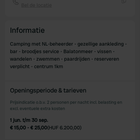
Bel de locatie
Kopiëren
Informatie
Camping met NL-beheerder - gezellige aankleding -
bar - broodjes service - Balatonmeer - vissen -
wandelen - zwemmen - paardrijden - reserveren
verplicht - centrum 1km
Openingsperiode & tarieven
Prijsindicatie o.b.v. 2 personen per nacht incl. belasting en
excl. eventuele extra kosten
1 jun. t/m 30 sep.
€ 15,00
-
€ 25,00
(
HUF 6.200,00
)