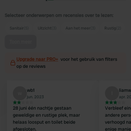
Selecteer onderwerpen om recensies over te lezen:
Sanitair
(5)
Uitzicht
(3)
Aan het meer
(3)
Rustig
(2)
Toon meer
Upgrade naar PRO+
voor het gebruik van filters
op de reviews
wb1
liamw
w
l
jun. 2023
apr. 2
28 juni één nachtje gestaan
Verbleef ein
geweldige en rustige plek, maar
andere perso
helaas loosput en toilet beide
verhoogd naa
afgesloten.
enige manie