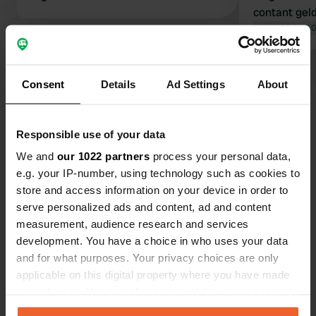
contant gel
kaarten. In 
Vertaald door 
restaurant (
lokaal 'gehe
Bekijk alle 13 reviews
hen krijgen
Consent
Details
Ad Settings
About
telefoon- /
vinden dit 
Ben jij hier geweest?
anderen een
Responsible use of your data
prijs zou je
We and
our 1022 partners
process your personal data,
bieden.
e.g. your IP-number, using technology such as cookies to
store and access information on your device in order to
serve personalized ads and content, ad and content
Contact
measurement, audience research and services
development. You have a choice in who uses your data
and for what purposes. Your privacy choices are only
Locatie
applicable on this digital property where you have made
Via Brasimone
Kopiëren
your choices. You can change or withdraw your consent
40032, Camugnano, Italië
any time from the Cookie Declaration or by clicking on