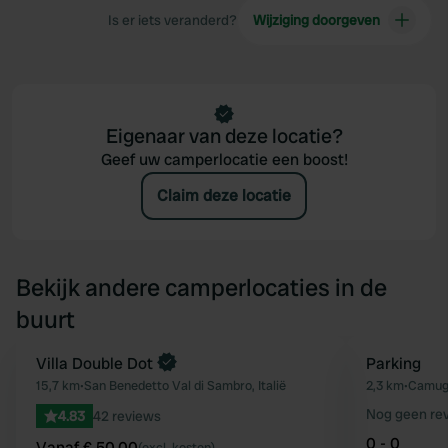
Is er iets veranderd?
Wijziging doorgeven
Eigenaar van deze locatie?
Geef uw camperlocatie een boost!
Claim deze locatie
Bekijk andere camperlocaties in de
buurt
Boek direct
Villa Double Dot
Parking
Favoriet
15,7 km
•
San Benedetto Val di Sambro, Italië
2,3 km
•
Camugn
Nog geen re
4.83
42 reviews
0 - 0
Vanaf € 50,00
(excl. kosten)