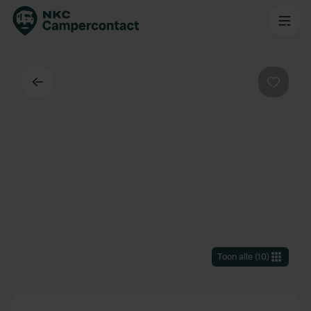
Terug
Favorie
Toon alle
(
10
)