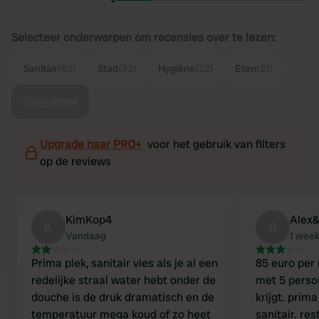
Selecteer onderwerpen om recensies over te lezen:
Sanitair
(62)
Stad
(32)
Hygiëne
(22)
Eten
(21)
Toon meer
Upgrade naar PRO+
voor het gebruik van filters
op de reviews
KimKop4
Alex&
K
A
Vandaag
1 wee
Prima plek, sanitair vies als je al een
85 euro per
redelijke straal water hebt onder de
met 5 person
douche is de druk dramatisch en de
krijgt. prim
temperatuur mega koud of zo heet
sanitair. res