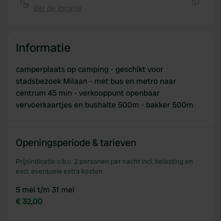
We use cookies to personalise content and ads, to
Bel de locatie
Kopiëren
provide social media features and to analyse our traffic.
We also share information about your use of our site with
our social media, advertising and analytics partners who
Informatie
may combine it with other information that you’ve
provided to them or that they’ve collected from your use
camperplaats op camping - geschikt voor
of their services.
stadsbezoek Milaan - met bus en metro naar
centrum 45 min - verkooppunt openbaar
vervoerkaartjes en bushalte 500m - bakker 500m
Openingsperiode & tarieven
Prijsindicatie o.b.v. 2 personen per nacht incl. belasting en
excl. eventuele extra kosten
5 mei t/m 31 mei
€ 32,00