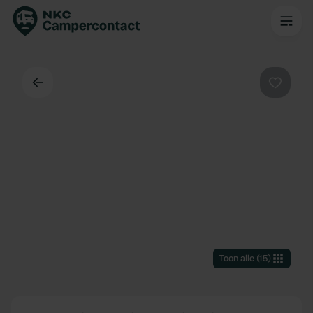
Terug
Favorie
Toon alle
(
15
)