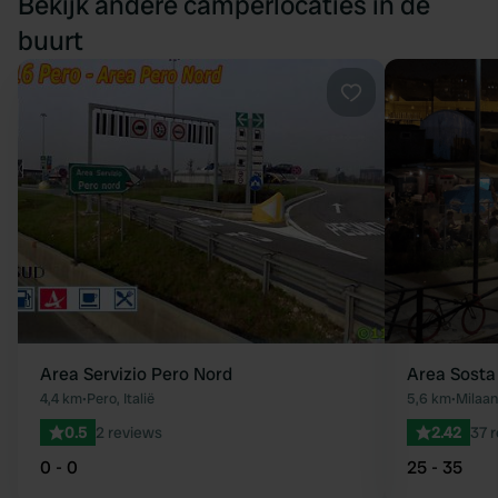
Bekijk andere camperlocaties in de
buurt
Favoriet
Area Servizio Pero Nord
Area Sosta
4,4 km
•
Pero, Italië
5,6 km
•
Milaan,
0.5
2 reviews
2.42
37 
0 - 0
25 - 35