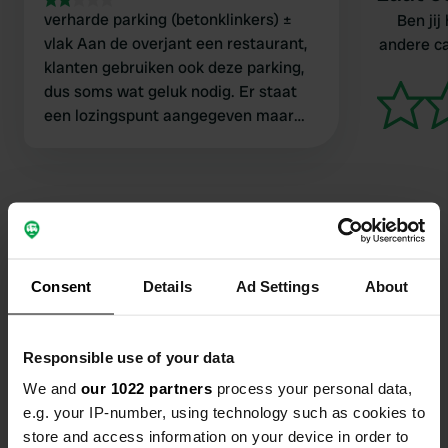
verharde parking (betonklinkers) ±
Ben jij
vlak Aan de overjant een restaurant,
andere c
klanten gebruiken ook deze parking,
dus soms wat geluk nodig. Er staat
een lozingspunt aangegeven maar
het enige wat ik kon vinden was een
"toilethokje" (foto). Je kan er slapen,
niet veel meet
Contact
Consent
Details
Ad Settings
About
Locatie
Via San Michele
Kopiëren
Responsible use of your data
10090, Vialfrè, Italië
We and
our 1022 partners
process your personal data,
Coördinaten
e.g. your IP-number, using technology such as cookies to
store and access information on your device in order to
45° 22' 59" N 7° 49' 3" E