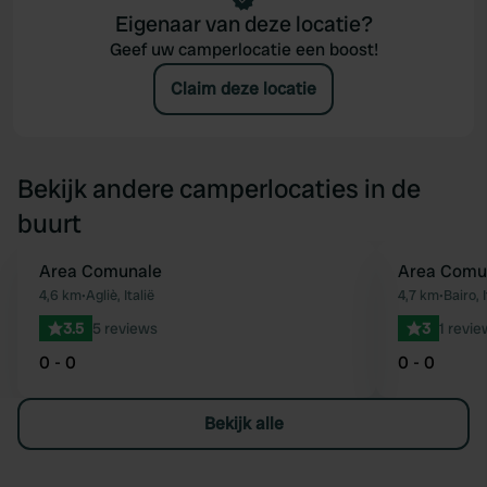
Eigenaar van deze locatie?
Geef uw camperlocatie een boost!
Claim deze locatie
Bekijk andere camperlocaties in de
buurt
Area Comunale
Area Comu
Favoriet
4,6 km
•
Agliè, Italië
4,7 km
•
Bairo, I
3.5
5 reviews
3
1 revie
0 - 0
0 - 0
Bekijk alle