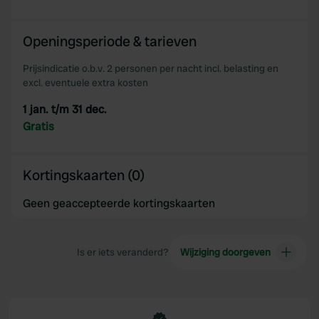
provide social media features and to analyse our traffic.
We also share information about your use of our site with
our social media, advertising and analytics partners who
Openingsperiode & tarieven
may combine it with other information that you’ve
Prijsindicatie o.b.v. 2 personen per nacht incl. belasting en
provided to them or that they’ve collected from your use
excl. eventuele extra kosten
of their services.
1 jan. t/m 31 dec.
Gratis
Kortingskaarten (0)
Geen geaccepteerde kortingskaarten
Is er iets veranderd?
Wijziging doorgeven