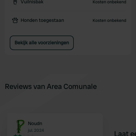
Vuilnisbak
Kosten onbekend
Honden toegestaan
Kosten onbekend
Bekijk alle voorzieningen
Reviews van Area Comunale
Noudn
jul. 2024
Laat e