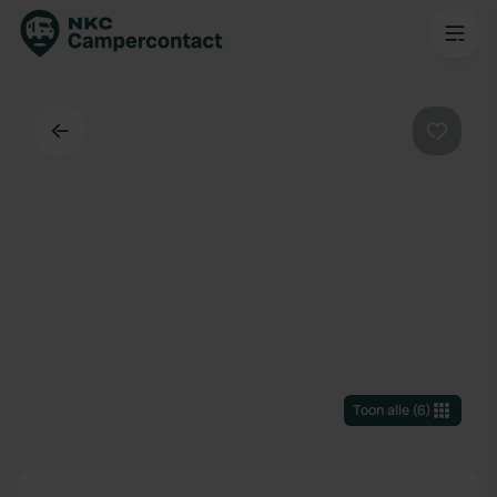
Terug
Favorie
Toon alle
(
6
)