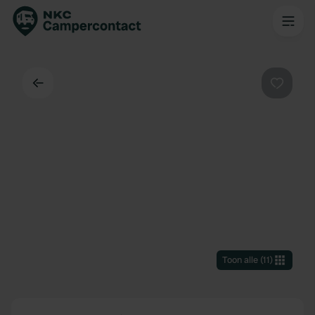
Terug
Favorie
Toon alle
(
11
)