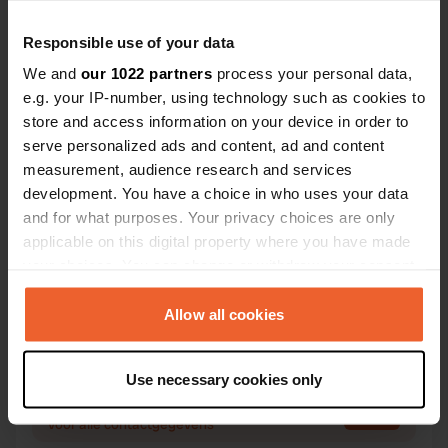
Responsible use of your data
We and
our 1022 partners
process your personal data,
Contact
e.g. your IP-number, using technology such as cookies to
store and access information on your device in order to
Locatie
serve personalized ads and content, ad and content
Viale della Libertà
Kopiëren
measurement, audience research and services
53022, Buonconvento, Italië
development. You have a choice in who uses your data
and for what purposes. Your privacy choices are only
Coördinaten
applicable on this digital property where you have made
43° 8' 18" N 11° 28' 52" E
your choices. You can change or withdraw your consent
Kopiëren
any time from the Cookie Declaration or by clicking on
43.13839 11.48109
the Privacy trigger icon.
Allow all cookies
Kopiëren
Sitecode
If you allow, we would also like to:
4407
Kopiëren
Use necessary cookies only
Collect information about your geographical location
PRO+
Upgrade naar
PRO+
which can be accurate to within several meters
voor alle contactgegevens
Identify your device by actively scanning it for