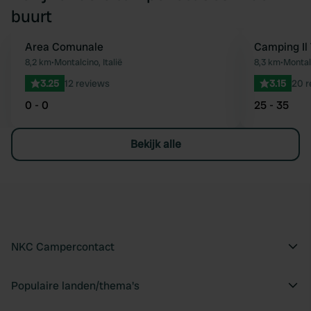
buurt
Area Comunale
Camping Il
Favoriet
8,2 km
•
Montalcino, Italië
8,3 km
•
Montalc
3.25
12 reviews
3.15
20 r
0 - 0
25 - 35
Bekijk alle
NKC Campercontact
Populaire landen/thema's